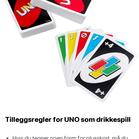
Tilleggsregler for UNO som drikkespill
Hvis du tegner noen form for plusskort, må du