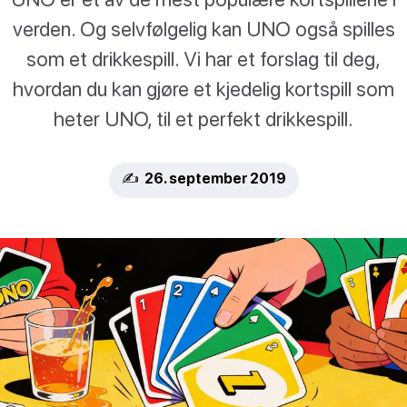
verden. Og selvfølgelig kan UNO også spilles
som et drikkespill. Vi har et forslag til deg,
hvordan du kan gjøre et kjedelig kortspill som
heter UNO, til et perfekt drikkespill.
✍️ 26. september 2019