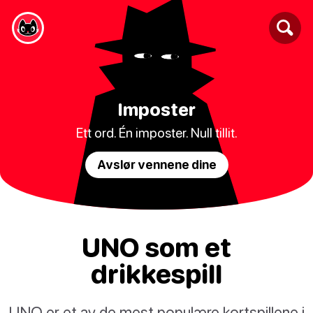
Imposter
Ett ord. Én imposter. Null tillit.
Avslør vennene dine
UNO som et
drikkespill
UNO er et av de mest populære kortspillene i