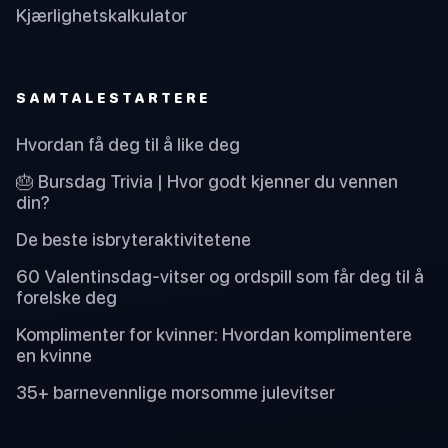
Kjærlighetskalkulator
SAMTALESTARTERE
Hvordan få deg til å like deg
🎂 Bursdag Trivia | Hvor godt kjenner du vennen
din?
De beste isbryteraktivitetene
60 Valentinsdag-vitser og ordspill som får deg til å
forelske deg
Komplimenter for kvinner: Hvordan komplimentere
en kvinne
35+ barnevennlige morsomme julevitser