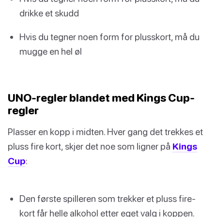
drikke et skudd
Hvis du tegner noen form for plusskort, må du
mugge en hel øl
UNO-regler blandet med Kings Cup-
regler
Plasser en kopp i midten. Hver gang det trekkes et
pluss fire kort, skjer det noe som ligner på
Kings
Cup
:
Den første spilleren som trekker et pluss fire-
kort får helle alkohol etter eget valg i koppen.