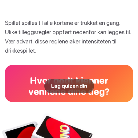
Spillet spilles til alle kortene er trukket en gang.
Ulike tilleggsregler oppført nedenfor kan legges til.
Vær advart, disse reglene øker intensiteten til
drikkespillet.
Hvor godt kjenner
Lag quizen din
vennene dine deg?