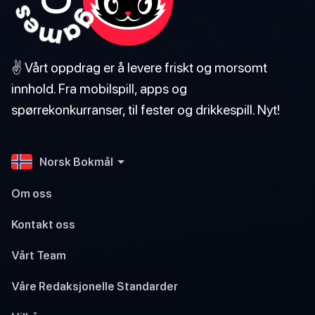
✌️ Vårt oppdrag er å levere friskt og morsomt
innhold. Fra mobilspill, apps og
spørrekonkurranser, til fester og drikkespill. Nyt!
Norsk Bokmål
Om oss
Kontakt oss
Vårt Team
Våre Redaksjonelle Standarder