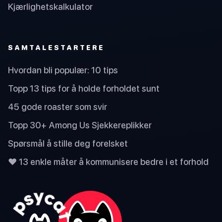
Kjærlighetskalkulator
SAMTALESTARTERE
Hvordan bli populær: 10 tips
Topp 13 tips for å holde forholdet sunt
45 gode roaster som svir
Topp 30+ Among Us Sjekkereplikker
Spørsmål å stille deg forelsket
❤️ 13 enkle måter å kommunisere bedre i et forhold