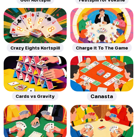
Crazy Eights Kortspill
Charge It To The Game
Cards vs Gravity
Canasta