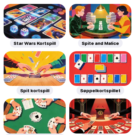
Star Wars Kortspill
Spite and Malice
Spit kortspill
Søppelkortspillet