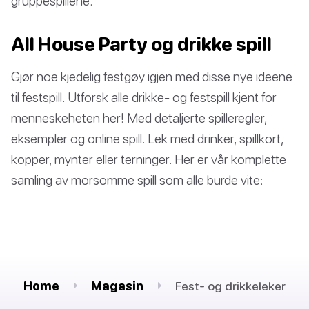
gruppespillene.
All House Party og drikke spill
Gjør noe kjedelig festgøy igjen med disse nye ideene
til festspill. Utforsk alle drikke- og festspill kjent for
menneskeheten her! Med detaljerte spilleregler,
eksempler og online spill. Lek med drinker, spillkort,
kopper, mynter eller terninger. Her er vår komplette
samling av morsomme spill som alle burde vite:
Home
Magasin
Fest- og drikkeleker