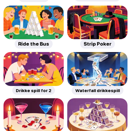
Ride the Bus
Strip Poker
Drikke spill for 2
Waterfall drikkespill