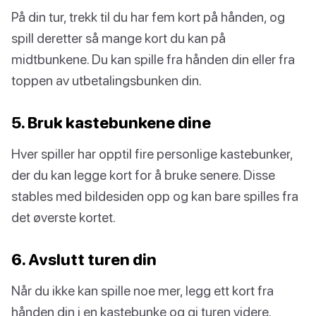
På din tur, trekk til du har fem kort på hånden, og
spill deretter så mange kort du kan på
midtbunkene. Du kan spille fra hånden din eller fra
toppen av utbetalingsbunken din.
5. Bruk kastebunkene dine
Hver spiller har opptil fire personlige kastebunker,
der du kan legge kort for å bruke senere. Disse
stables med bildesiden opp og kan bare spilles fra
det øverste kortet.
6. Avslutt turen din
Når du ikke kan spille noe mer, legg ett kort fra
hånden din i en kastebunke og gi turen videre.