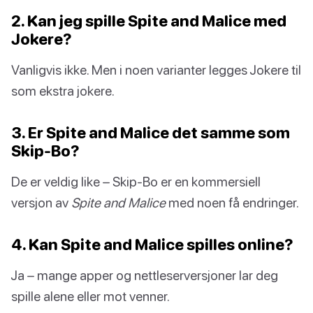
2. Kan jeg spille Spite and Malice med
Jokere?
Vanligvis ikke. Men i noen varianter legges Jokere til
som ekstra jokere.
3. Er Spite and Malice det samme som
Skip-Bo?
De er veldig like – Skip-Bo er en kommersiell
versjon av
Spite and Malice
med noen få endringer.
4. Kan Spite and Malice spilles online?
Ja – mange apper og nettleserversjoner lar deg
spille alene eller mot venner.