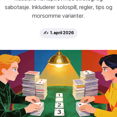
sabotasje. Inkluderer solospill, regler, tips og
morsomme varianter.
✍️ 1. april 2026