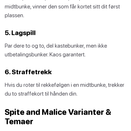
midtbunke, vinner den som får kortet sitt dit først
plassen.
5. Lagspill
Par dere to og to, del kastebunker, men ikke
utbetalingsbunker. Kaos garantert.
6. Straffetrekk
Hvis du roter til rekkefølgen i en midtbunke, trekker
du to straffekort til hånden din.
Spite and Malice Varianter &
Temaer