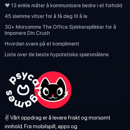
❤️ 13 enkle måter å kommunisere bedre i et forhold
45 slemme vitser for å få deg til å le
30+ Morsomme The Office Sjekkereplikker for å
Imponere Din Crush
Hvordan svare på et kompliment
Liste over de beste hypotetiske spørsmålene
✌️ Vårt oppdrag er å levere friskt og morsomt
innhold. Fra mobilspill, apps og