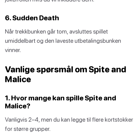
6. Sudden Death
Når trekkbunken går tom, avsluttes spillet
umiddelbart og den laveste utbetalingsbunken
vinner.
Vanlige spørsmål om Spite and
Malice
1. Hvor mange kan spille Spite and
Malice?
Vanligvis 2–4, men du kan legge til flere kortstokker
for større grupper.