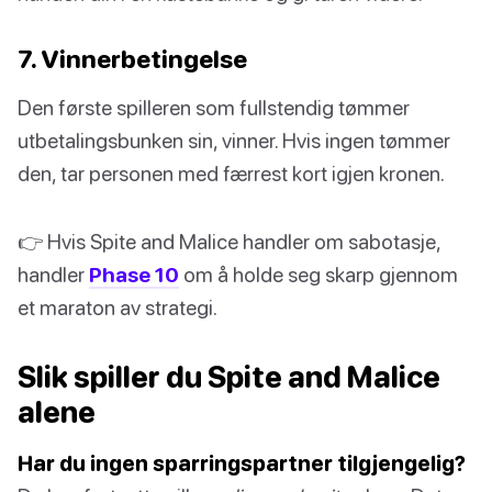
7. Vinnerbetingelse
Den første spilleren som fullstendig tømmer
utbetalingsbunken sin, vinner. Hvis ingen tømmer
den, tar personen med færrest kort igjen kronen.
👉 Hvis Spite and Malice handler om sabotasje,
handler
Phase 10
om å holde seg skarp gjennom
et maraton av strategi.
Slik spiller du Spite and Malice
alene
Har du ingen sparringspartner tilgjengelig?