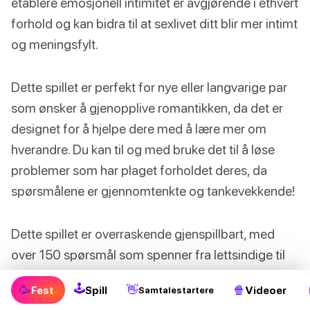
etablere emosjonell intimitet er avgjørende i ethvert
forhold og kan bidra til at sexlivet ditt blir mer intimt
og meningsfylt.
Dette spillet er perfekt for nye eller langvarige par
som ønsker å gjenopplive romantikken, da det er
designet for å hjelpe dere med å lære mer om
hverandre. Du kan til og med bruke det til å løse
problemer som har plaget forholdet deres, da
spørsmålene er gjennomtenkte og tankevekkende!
Dette spillet er overraskende gjenspillbart, med
over 150 spørsmål som spenner fra lettsindige til
dypere temaer. Det er noe nytt å oppdage hver
🕹
🥳
👋
🍿
Fest
Spill
Videoer
Samtalestartere
gang du spiller!