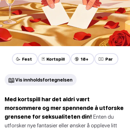
🥳 Fest
🃏 Kortspill
🔞 18+
❤️‍🔥 Par
📖
Vis innholdsfortegnelsen
Med kortspill har det aldri vært
morsommere og mer spennende å utforske
grensene for seksualiteten din!
Enten du
utforsker nye fantasier eller ønsker å oppleve litt