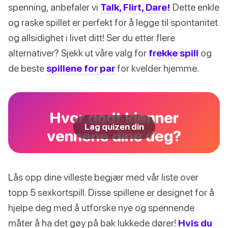
spenning, anbefaler vi
Talk, Flirt, Dare!
Dette enkle
og raske spillet er perfekt for å legge til spontanitet
og allsidighet i livet ditt! Ser du etter flere
alternativer? Sjekk ut våre valg for
frekke spill
og
de beste
spillene for par
for kvelder hjemme.
Hvor godt kjenner
Lag quizen din
vennene dine deg?
Lås opp dine villeste begjær med vår liste over
topp 5 sexkortspill. Disse spillene er designet for å
hjelpe deg med å utforske nye og spennende
måter å ha det gøy på bak lukkede dører!
Hvis du