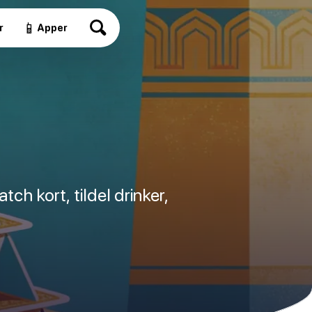
📱
r
Apper
ch kort, tildel drinker,