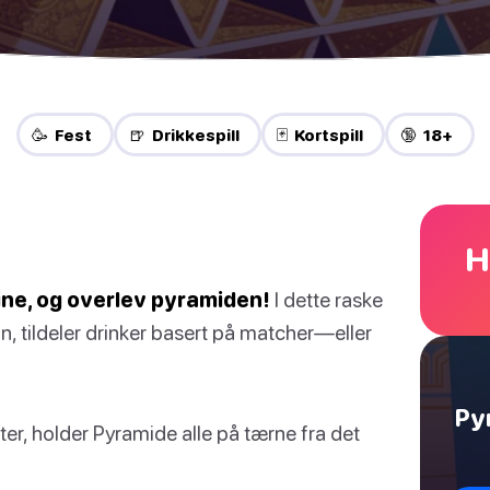
🥳 Fest
🍺 Drikkespill
🃏 Kortspill
🔞 18+
H
ne, og overlev pyramiden!
I dette raske
n, tildeler drinker basert på matcher—eller
Py
ster, holder Pyramide alle på tærne fra det