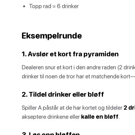
Topp rad = 6 drinker
Eksempelrunde
1. Avslør et kort fra pyramiden
Dealeren snur et kort i den andre raden (2 drink
drinker til noen de tror har et matchende kort—
2. Tildel drinker eller bløff
Spiller A påstår at de har kortet og tildeler
2 dr
akseptere drinkene eller
kalle en bløff
.
3. Løs opp bløffen