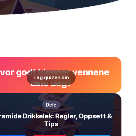
vor godt kjenner vennene
Lag quizen din
dine deg?
Dele
ramide Drikkelek: Regler, Oppsett &
Tips