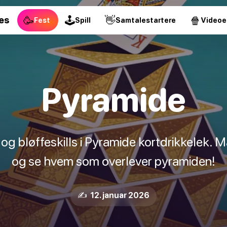
🥳
🕹
👋
🍿
es
Fest
Spill
Samtalestartere
Videoe
Pyramide
 bløffeskills i Pyramide kortdrikkelek. Mat
og se hvem som overlever pyramiden!
✍️ 12. januar 2026