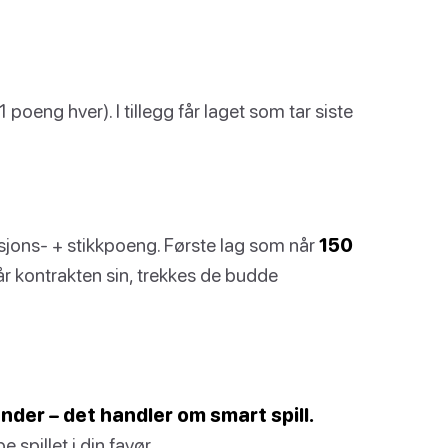
 poeng hver). I tillegg får laget som tar siste
jons- + stikkpoeng. Første lag som når
150
år kontrakten sin, trekkes de budde
nder – det handler om smart spill.
spillet i din favør.