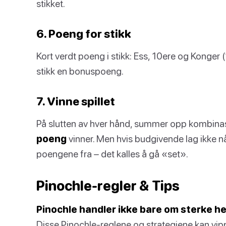
stikket.
6. Poeng for stikk
Kort verdt poeng i stikk: Ess, 10ere og Konger (1
stikk en bonuspoeng.
7. Vinne spillet
På slutten av hver hånd, summer opp kombinas
poeng
vinner. Men hvis budgivende lag ikke n
poengene fra – det kalles å gå «set».
Pinochle-regler & Tips
Pinochle handler ikke bare om sterke he
Disse Pinochle-reglene og strategiene kan vippe 