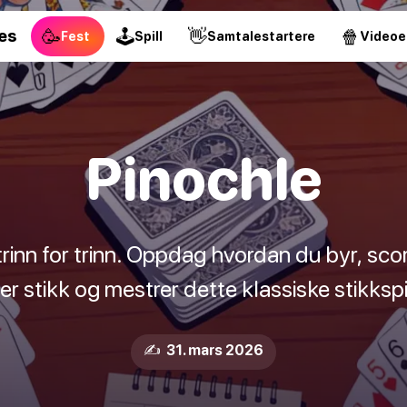
🥳
🕹
👋
🍿
es
Fest
Spill
Samtalestartere
Videoe
Pinochle
rinn for trinn. Oppdag hvordan du byr, sc
er stikk og mestrer dette klassiske stikkspi
✍️ 31. mars 2026