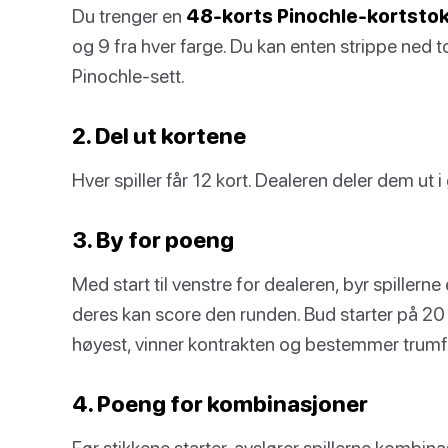
Du trenger en
48-korts Pinochle-kortsto
og 9 fra hver farge. Du kan enten strippe ned to
Pinochle-sett.
2. Del ut kortene
Hver spiller får 12 kort. Dealeren deler dem ut
3. By for poeng
Med start til venstre for dealeren, byr spillern
deres kan score den runden. Bud starter på 20
høyest, vinner kontrakten og bestemmer trumf
4. Poeng for kombinasjoner
Før stikkene starter, avslører spillerne kombin