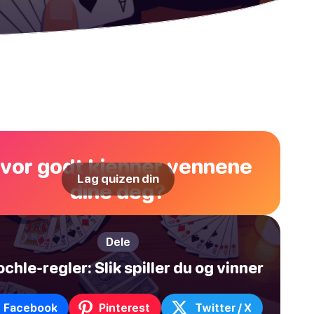
vor godt kjenner vennene
Lag quizen din
dine deg?
Dele
ochle-regler: Slik spiller du og vinner
Facebook
Pinterest
Twitter / X