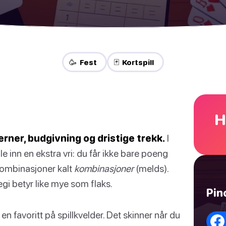
🥳 Fest
🃏 Kortspill
H
erner, budgivning og dristige trekk.
I
hle inn en ekstra vri: du får ikke bare poeng
 kombinasjoner kalt
kombinasjoner
(melds).
tegi betyr like mye som flaks.
Pin
t en favoritt på spillkvelder. Det skinner når du