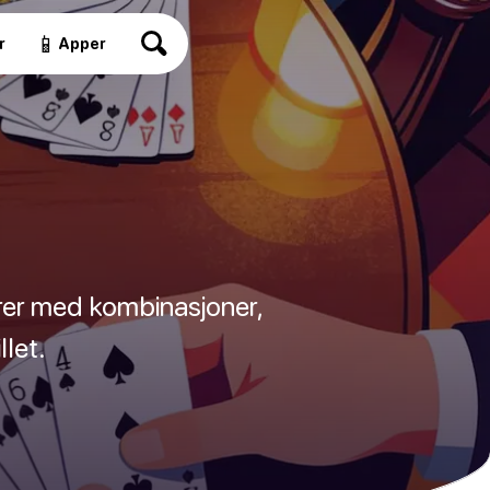
📱
r
Apper
orer med kombinasjoner,
llet.