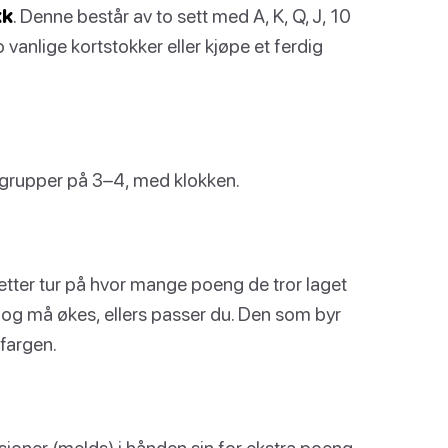
kk
. Denne består av to sett med A, K, Q, J, 10
 vanlige kortstokker eller kjøpe et ferdig
 i grupper på 3–4, med klokken.
e etter tur på hvor mange poeng de tror laget
 og må økes, ellers passer du. Den som byr
fargen.
asjoner (melds) i hånden sin for ekstra poeng,