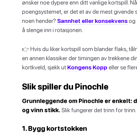
ønsker noe dypere enn ditt vanlige kortspill. N
poengsystemet, er det et av de mest givende spille
noen hender?
Sannhet eller konsekvens
og
å slenge inn i rotasjonen.
👉 Hvis du liker kortspill som blander flaks, tå
en annen klassiker der timingen av trekkene dine
kortkveld, sjekk ut
Kongens Kopp
eller se fle
Slik spiller du Pinochle
Grunnleggende om Pinochle er enkelt: da
og vinn stikk.
Slik fungerer det trinn for trinn.
1. Bygg kortstokken