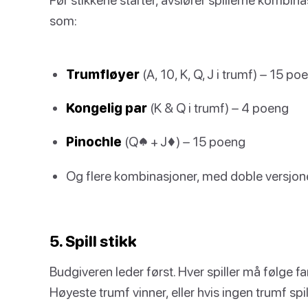
som:
Trumfløyer
(A, 10, K, Q, J i trumf) – 15 po
Kongelig par
(K & Q i trumf) – 4 poeng
Pinochle
(Q♠ + J♦) – 15 poeng
Og flere kombinasjoner, med doble versjon
5. Spill stikk
Budgiveren leder først. Hver spiller må følge far
Høyeste trumf vinner, eller hvis ingen trumf spi