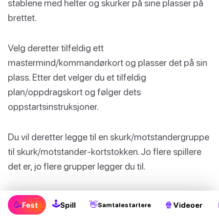
stablene med helter og skurker på sine plasser på
brettet.
Velg deretter tilfeldig ett
mastermind/kommandørkort og plasser det på sin
plass. Etter det velger du et tilfeldig
plan/oppdragskort og følger dets
oppstartsinstruksjoner.
Du vil deretter legge til en skurk/motstandergruppe
til skurk/motstander-kortstokken. Jo flere spillere
det er, jo flere grupper legger du til.
Til slutt trekker hver spiller fem helter/allierte-kort
🕹
🥳
👋
🍿
Fest
Spill
Videoer
Samtalestartere
og plasserer dem på helte/allierte-kortstokken.