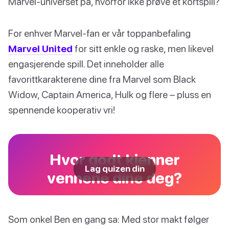
Marvel-universet på, hvorfor ikke prøve et kortspill?
For enhver Marvel-fan er vår toppanbefaling
Marvel United
for sitt enkle og raske, men likevel
engasjerende spill. Det inneholder alle
favorittkarakterene dine fra Marvel som Black
Widow, Captain America, Hulk og flere – pluss en
spennende kooperativ vri!
Hvor godt kjenner
Lag quizen din
vennene dine deg?
Som onkel Ben en gang sa: Med stor makt følger