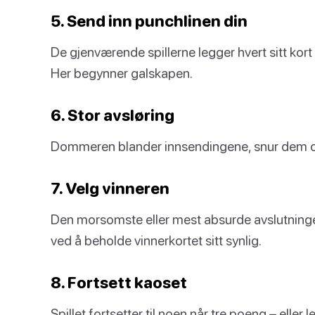
5. Send inn punchlinen din
De gjenværende spillerne legger hvert sitt kor
Her begynner galskapen.
6. Stor avsløring
Dommeren blander innsendingene, snur dem og 
7. Velg vinneren
Den morsomste eller mest absurde avslutningen
ved å beholde vinnerkortet sitt synlig.
8. Fortsett kaoset
Spillet fortsetter til noen når tre poeng – eller l