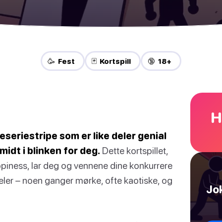
🥳 Fest
🃏 Kortspill
🔞 18+
H
seriestripe som er like deler genial
midt i blinken for deg.
Dette kortspillet,
piness, lar deg og vennene dine konkurrere
eler – noen ganger mørke, ofte kaotiske, og
Jok