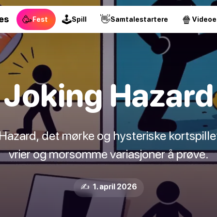
🥳
🕹
👋
🍿
es
Fest
Spill
Samtalestartere
Videoe
Joking Hazard
 Hazard, det mørke og hysteriske kortspill
vrier og morsomme variasjoner å prøve.
✍️ 1. april 2026