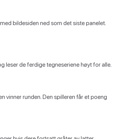
t med bildesiden ned som det siste panelet.
leser de ferdige tegneseriene høyt for alle.
 vinner runden. Den spilleren får et poeng
enger hvis dere fortsatt gråter av latter.