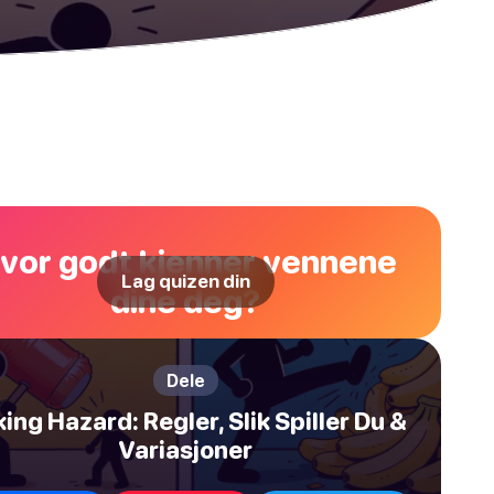
vor godt kjenner vennene
Lag quizen din
dine deg?
Dele
ing Hazard: Regler, Slik Spiller Du &
Variasjoner