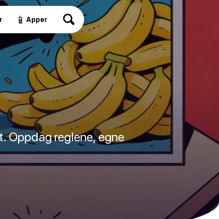
📱
r
Apper
et. Oppdag reglene, egne