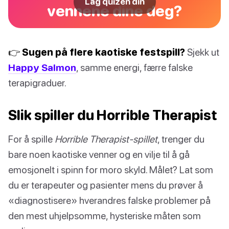
Lag quizen din
vennene dine deg?
👉 Sugen på flere kaotiske festspill?
Sjekk ut
Happy Salmon
, samme energi, færre falske
terapigraduer.
Slik spiller du Horrible Therapist
For å spille
Horrible Therapist-spillet
, trenger du
bare noen kaotiske venner og en vilje til å gå
emosjonelt i spinn for moro skyld. Målet? Lat som
du er terapeuter og pasienter mens du prøver å
«diagnostisere» hverandres falske problemer på
den mest uhjelpsomme, hysteriske måten som