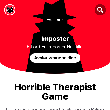
Imposter
Ett ord. Én imposter. Null tillit.
Avslør vennene dine
Horrible Therapist
Game
Et kaotisk kortspill med falsk terapi, dårlige