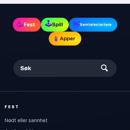
🕹
🥳
👋
Fest
Spill
Samtalestartere
📱
Apper
Søk
FEST
Nødt eller sannhet