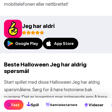
mobiltelefonen eller nettbrettet!
Jeg har aldri
Google Play
App Store
Beste Halloween Jeg har aldrig
spørsmål
Start spillet med disse Halloween Jeg har aldrig
spørsmålene. Sørg for å høre historiene bak
svarene. Det er ingenting mer irriterende enn å høre
om skumle opplevelser som virkelig skjedde!
🕹
🥳
👋
🍿
Fest
Spill
Videoer
Samtalestartere