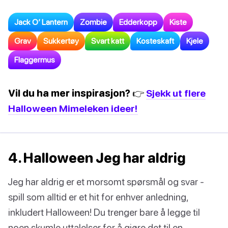
Jack O’ Lantern
Zombie
Edderkopp
Kiste
Grav
Sukkertøy
Svart katt
Kosteskaft
Kjele
Flaggermus
Vil du ha mer inspirasjon? 👉
Sjekk ut flere
Halloween Mimeleken ideer!
4. Halloween Jeg har aldrig
Jeg har aldrig er et morsomt spørsmål og svar -
spill som alltid er et hit for enhver anledning,
inkludert Halloween! Du trenger bare å legge til
noen skumle uttalelser for å gjøre det til en