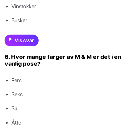
Vinstokker
Busker
Vis svar
6. Hvor mange farger av M & M er det i en
vanlig pose?
Fem
Seks
Sju
Åtte