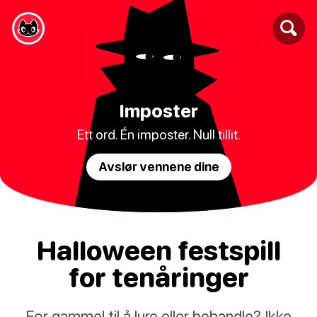
Imposter
Ett ord. Én imposter. Null tillit.
Avslør vennene dine
Halloween festspill
for tenåringer
For gammel til å lure eller behandle? Ikke