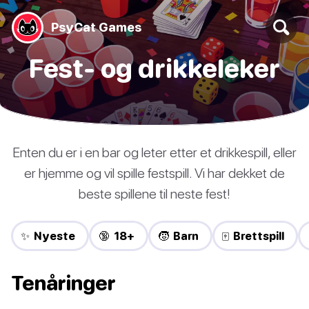
PsyCat Games
Fest- og drikkeleker
Enten du er i en bar og leter etter et drikkespill, eller
er hjemme og vil spille festspill. Vi har dekket de
beste spillene til neste fest!
✨ Nyeste
🔞 18+
🧒 Barn
🀄 Brettspill
Tenåringer