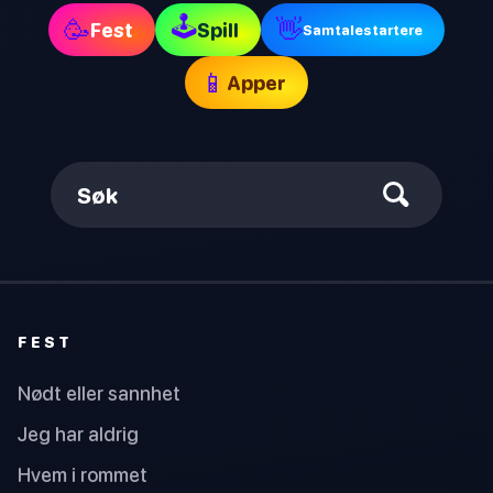
🕹
🥳
👋
Fest
Spill
Samtalestartere
📱
Apper
Søk
FEST
Nødt eller sannhet
Jeg har aldrig
Hvem i rommet