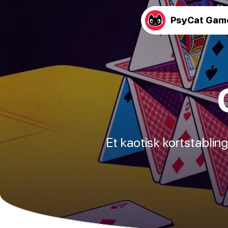
PsyCat Gam
Et kaotisk kortstablin