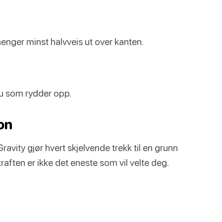
henger minst halvveis ut over kanten.
 du som rydder opp.
on
avity gjør hvert skjelvende trekk til en grunn
ekraften er ikke det eneste som vil velte deg.