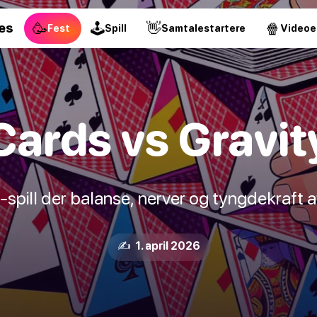
🥳
🕹
👋
🍿
es
Fest
Spill
Samtalestartere
Videoe
Cards vs Gravit
g-spill der balanse, nerver og tyngdekraft 
✍️ 1. april 2026