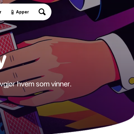
📱
r
Apper
y
avgjør hvem som vinner.