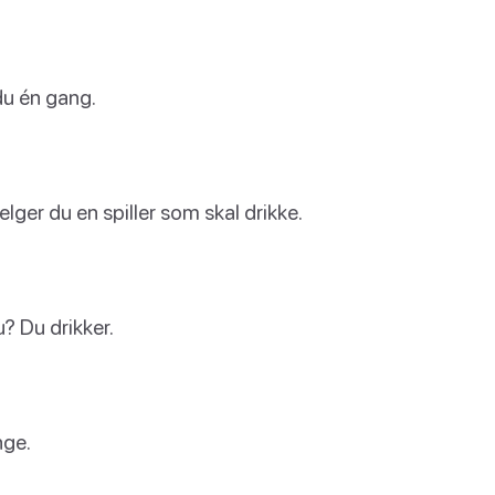
du én gang.
 velger du en spiller som skal drikke.
u? Du drikker.
nge.