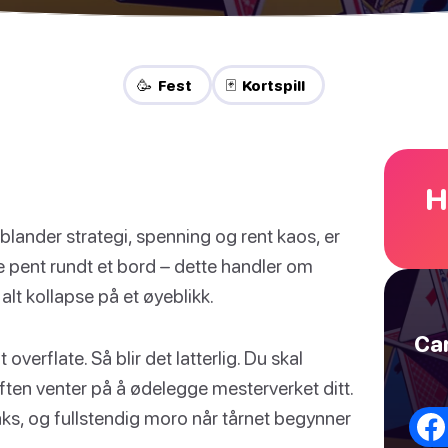
🥳 Fest
🃏 Kortspill
H
blander strategi, spenning og rent kaos, er
te pent rundt et bord – dette handler om
alt kollapse på et øyeblikk.
Car
 overflate. Så blir det latterlig. Du skal
ten venter på å ødelegge mesterverket ditt.
aks, og fullstendig moro når tårnet begynner