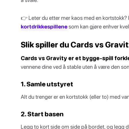
👉 Leter du etter mer kaos med en kortstokk? I
kortdrikkespillene
som kan gjøre enhver kveld 
Slik spiller du Cards vs Gravi
Cards vs Gravity er et bygge-spill forkl
vennene dine ved å stable uten å være den som 
1. Samle utstyret
Alt du trenger er en kortstokk (eller to) med van
2. Start basen
Legg to kort side om side på bordet, og legg de