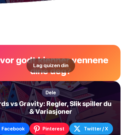
vor godt kjenner vennene
Lag quizen din
dine deg?
Dele
ds vs Gravity: Regler, Slik spiller du
& Variasjoner
Facebook
Pinterest
Twitter / X