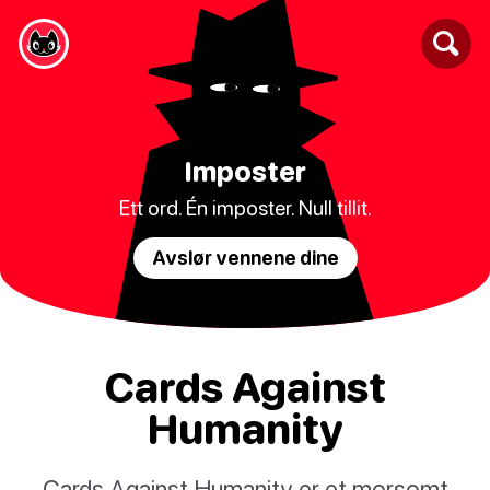
Imposter
Ett ord. Én imposter. Null tillit.
Avslør vennene dine
Cards Against
Humanity
Cards Against Humanity er et morsomt