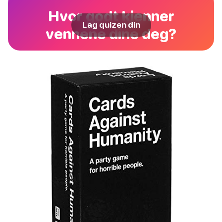
Hvor godt kjenner
Lag quizen din
vennene dine deg?