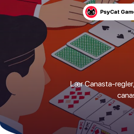
PsyCat Gam
Lær Canasta-regler,
canas