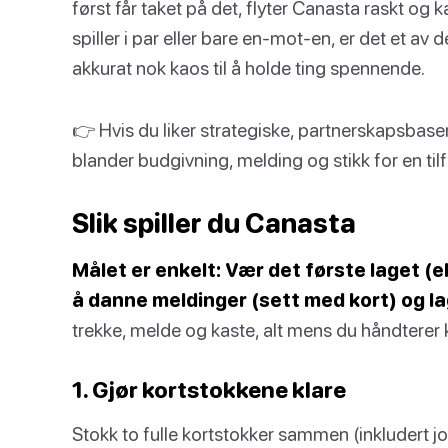
først får taket på det, flyter Canasta raskt o
spiller i par eller bare en-mot-en, er det et av
akkurat nok kaos til å holde ting spennende.
👉 Hvis du liker strategiske, partnerskapsbasert
blander budgivning, melding og stikk for en til
Slik spiller du Canasta
Målet er enkelt: Vær det første laget (
å danne meldinger (sett med kort) og l
trekke, melde og kaste, alt mens du håndterer 
1. Gjør kortstokkene klare
Stokk to fulle kortstokker sammen (inkludert joke