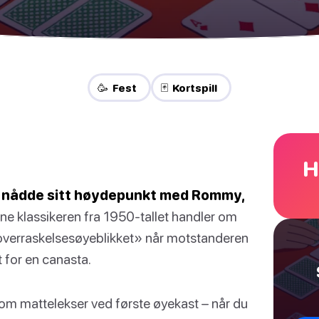
🥳 Fest
🃏 Kortspill
H
ll nådde sitt høydepunkt med Rommy,
e klassikeren fra 1950-tallet handler om
overraskelsesøyeblikket» når motstanderen
t for en canasta.
om mattelekser ved første øyekast – når du