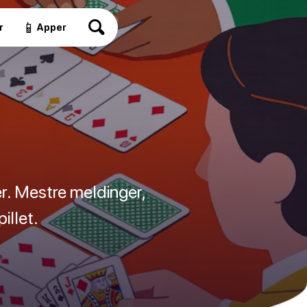
📱
r
Apper
r. Mestre meldinger,
illet.