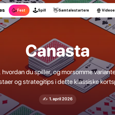
🥳
🕹
👋
🍿
es
Fest
Spill
Samtalestartere
Videoe
Canasta
 hvordan du spiller, og morsomme variante
taer og strategitips i dette klassiske kortsp
✍️ 1. april 2026