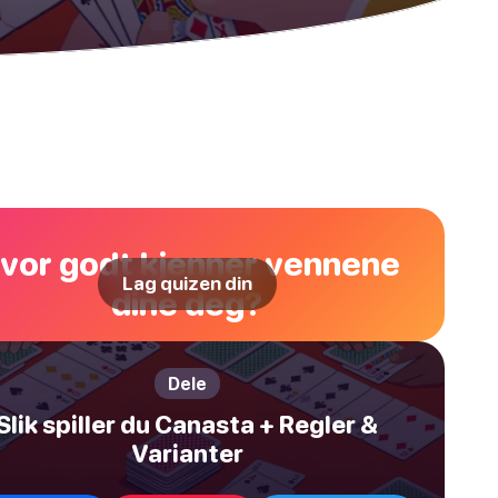
vor godt kjenner vennene
Lag quizen din
dine deg?
Dele
Slik spiller du Canasta + Regler &
Varianter