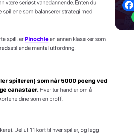
g kan være seriøst vanedannende. Enten du
 de spillene som balanserer strategi med
e spill, er
Pinochle
en annen klassiker som
fredsstillende mental utfordring.
eller spilleren) som når 5000 poeng ved
age canastaer.
Hver tur handler om å
kortene dine som en proff.
re). Del ut 11 kort til hver spiller, og legg