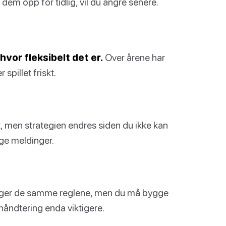
 dem opp for tidlig, vil du angre senere.
vor fleksibelt det er.
Over årene har
pillet friskt.
likt, men strategien endres siden du ikke kan
gge meldinger.
et følger de samme reglene, men du må bygge
håndtering enda viktigere.