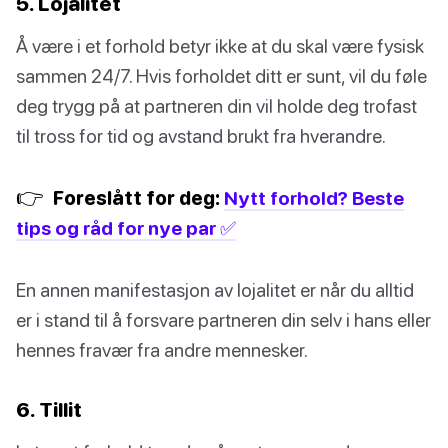
5. Lojalitet
Å være i et forhold betyr ikke at du skal være fysisk
sammen 24/7. Hvis forholdet ditt er sunt, vil du føle
deg trygg på at partneren din vil holde deg trofast
til tross for tid og avstand brukt fra hverandre.
👉
Foreslått for deg:
Nytt forhold? Beste
tips og råd for nye par ✅
En annen manifestasjon av lojalitet er når du alltid
er i stand til å forsvare partneren din selv i hans eller
hennes fravær fra andre mennesker.
6. Tillit