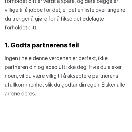
forholdet ditt er verdt å spare, og dere begge er
villige til å jobbe for det, er det en liste over tingene
du trenger å gjøre for å fikse det ødelagte
forholdet ditt.
1. Godta partnerens feil
Ingen i hele denne verdenen er perfekt, ikke
partneren din og absolutt ikke deg! Hvis du elsker
noen, vil du være villig til å akseptere partnerens
ufullkommenhet slik du godtar din egen. Elsker alle
arrene deres.