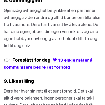
8. Uavhengighet
Gjensidig avhengighet betyr ikke at en partner er
avhengig av den andre og alltid bør be om tillatelse
fra hverandre. Dere har hver sitt liv å leve alene. Du
har dine egne jobber, din egen vennekrets og dine
egne hobbyer uavhengig av forholdet ditt. Ta deg
tid til deg selv.
👉
Foreslått for deg:
❤️ 13 enkle måter å
kommunisere bedre i et forhold
9. Likestilling
Dere har hver sin rett til et sunt forhold. Det skal
alltid være balansert. Ingen personer skal ta tak i
tøylene. Dere jobber begge hånd i hånd for å få