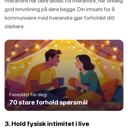
hverandre når dere skilles fra hverandre, har virkelig
god innvirkning på dere begge. Din innsats for å
kommunisere med hverandre gjør forholdet ditt
sterkere.
Foreslått for deg:
70 store forhold spørsmål
3. Hold fysisk intimitet i live