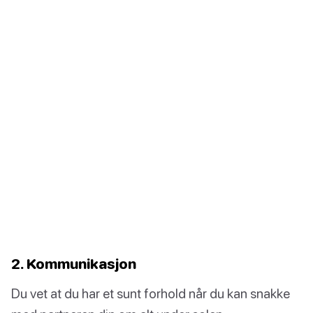
2. Kommunikasjon
Du vet at du har et sunt forhold når du kan snakke