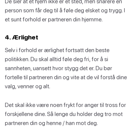
De sier at et hjem ikke er et sted, men snarere en
person som får deg til å føle deg elsket og trygg. I
et sunt forhold er partneren din hjemme.
4. Ærlighet
Selv i forhold er ærlighet fortsatt den beste
politikken. Du skal alltid føle deg fri, for å si
sannheten, uansett hvor stygg det er. Du bør
fortelle til partneren din og vite at de vil forstå dine
valg, venner og alt.
Det skal ikke være noen frykt for anger til tross for
forskjellene dine. Så lenge du holder deg tro mot
partneren din og henne / han mot deg.