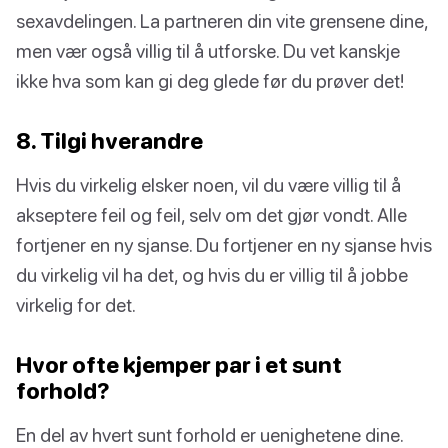
sexavdelingen. La partneren din vite grensene dine,
men vær også villig til å utforske. Du vet kanskje
ikke hva som kan gi deg glede før du prøver det!
8. Tilgi hverandre
Hvis du virkelig elsker noen, vil du være villig til å
akseptere feil og feil, selv om det gjør vondt. Alle
fortjener en ny sjanse. Du fortjener en ny sjanse hvis
du virkelig vil ha det, og hvis du er villig til å jobbe
virkelig for det.
Hvor ofte kjemper par i et sunt
forhold?
En del av hvert sunt forhold er uenighetene dine.