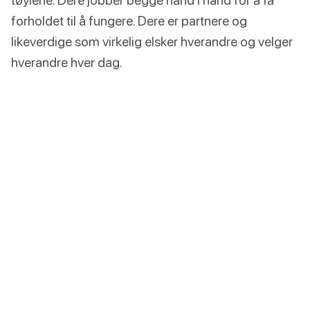
forholdet til å fungere. Dere er partnere og
likeverdige som virkelig elsker hverandre og velger
hverandre hver dag.