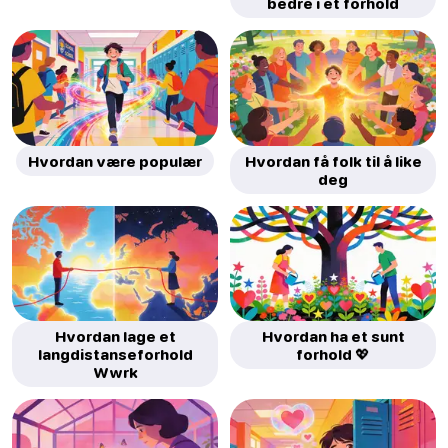
bedre i et forhold
Hvordan være populær
Hvordan få folk til å like
deg
Hvordan lage et
Hvordan ha et sunt
langdistanseforhold
forhold 💖
Wwrk