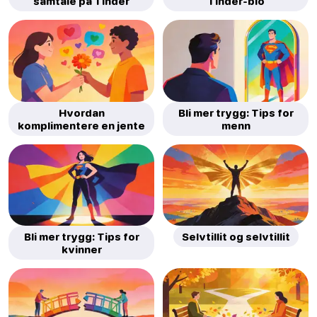
samtale på Tinder
Tinder-bio
Hvordan
Bli mer trygg: Tips for
komplimentere en jente
menn
Bli mer trygg: Tips for
Selvtillit og selvtillit
kvinner