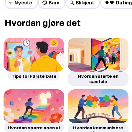
✨ Nyeste
🧒 Barn
🔍 Bli kjent
🍽️❤️ Dating
Hvordan gjøre det
Tips for Første Date
Hvordan starte en
samtale
Hvordan spørre noen ut
Hvordan kommunisere