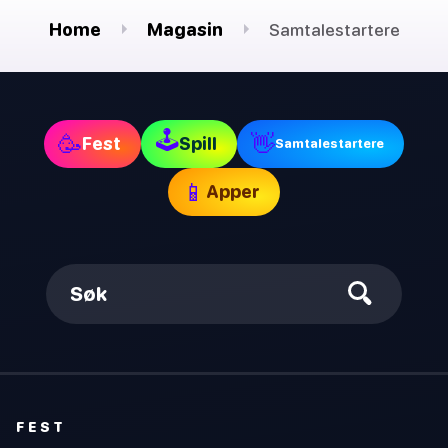
Home
Magasin
Samtalestartere
🕹
🥳
👋
Fest
Spill
Samtalestartere
📱
Apper
Søk
FEST