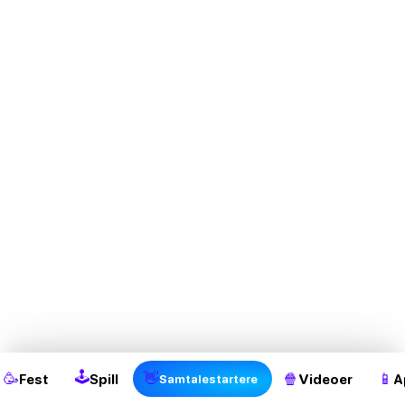
2
🕹
🥳
👋
🍿
📱
Fest
Spill
Videoer
A
Samtalestartere