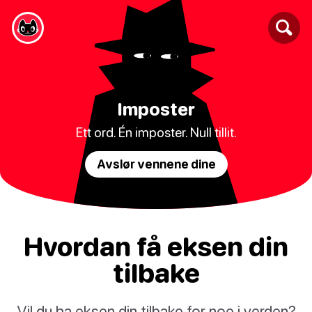
Imposter
Ett ord. Én imposter. Null tillit.
Avslør vennene dine
Hvordan få eksen din
tilbake
Vil du ha eksen din tilbake for noe i verden?