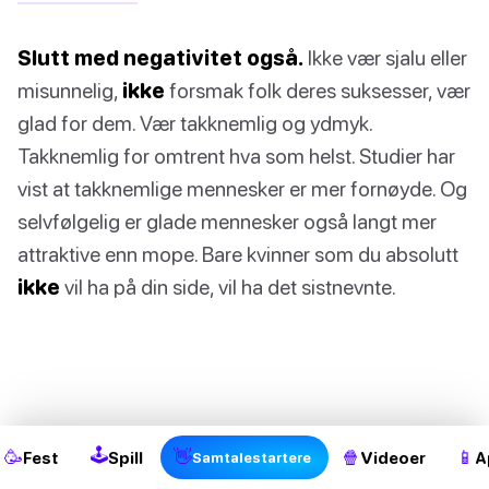
Slutt med negativitet også.
Ikke vær sjalu eller
misunnelig,
ikke
forsmak folk deres suksesser, vær
glad for dem. Vær takknemlig og ydmyk.
Takknemlig for omtrent hva som helst. Studier har
vist at takknemlige mennesker er mer fornøyde. Og
selvfølgelig er glade mennesker også langt mer
attraktive enn mope. Bare kvinner som du absolutt
ikke
vil ha på din side, vil ha det sistnevnte.
🕹
🥳
👋
🍿
📱
Fest
Spill
Videoer
A
Samtalestartere