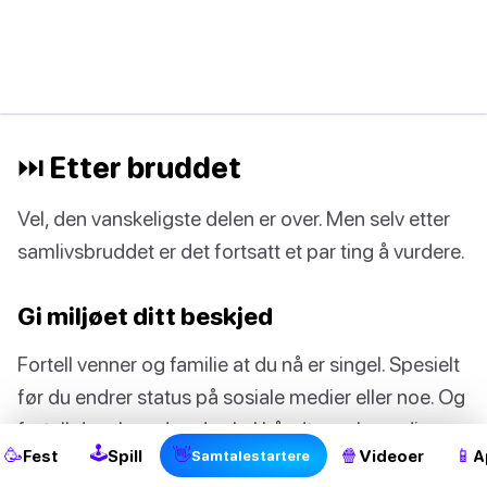
⏭ Etter bruddet
Vel, den vanskeligste delen er over. Men selv etter
samlivsbruddet er det fortsatt et par ting å vurdere.
Gi miljøet ditt beskjed
Fortell venner og familie at du nå er singel. Spesielt
2
før du endrer status på sosiale medier eller noe. Og
fortell dem hvordan de skal håndtere eksen din
🕹
🥳
👋
🍿
📱
Fest
Spill
Videoer
A
Samtalestartere
dersom de skulle være i kontakt med personen.