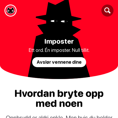
Imposter
Ett ord. Én imposter. Null tillit.
Avslør vennene dine
Hvordan bryte opp
med noen
Oppbrudd er aldri enkle. Men hvis du holder