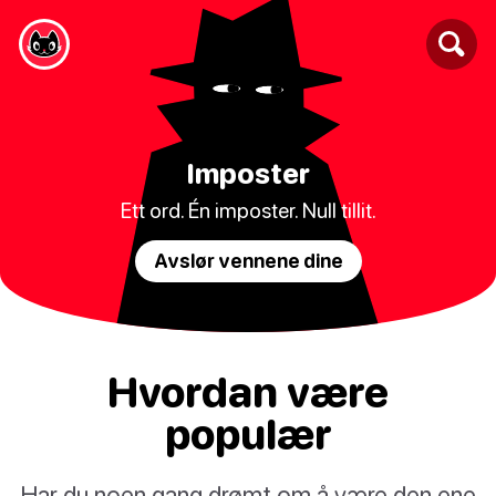
Imposter
Ett ord. Én imposter. Null tillit.
Avslør vennene dine
Hvordan være
populær
Har du noen gang drømt om å være den ene