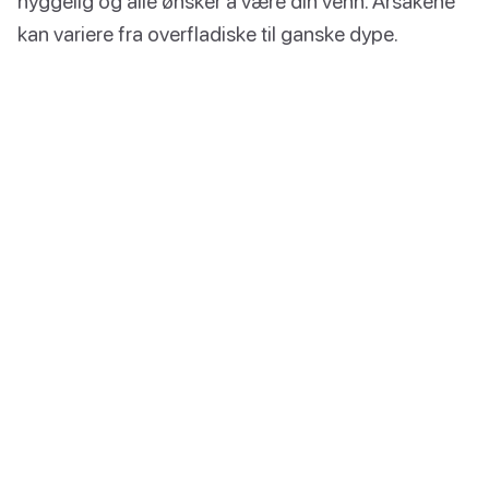
hyggelig og alle ønsker å være din venn. Årsakene
kan variere fra overfladiske til ganske dype.