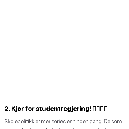
2. Kjør for studentregjering! 👩‍⚖️🧑‍⚖️
Skolepolitikk er mer seriøs enn noen gang. De som