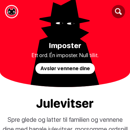
Imposter
Ett ord. Én imposter. Null tillit.
Avslør vennene dine
Julevitser
Spre glede og latter til familien og vennene
dine med banale julevitser, morsomme ordspill