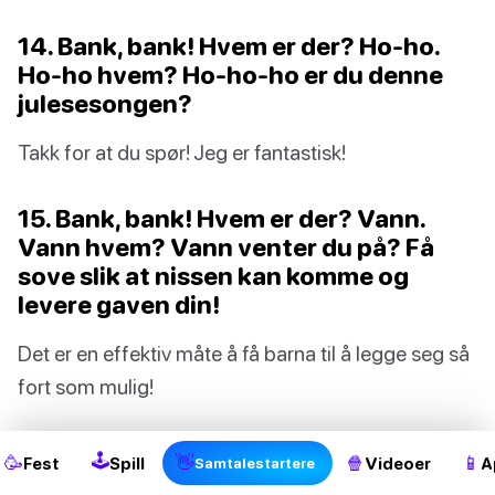
14. Bank, bank! Hvem er der? Ho-ho.
Ho-ho hvem? Ho-ho-ho er du denne
julesesongen?
Takk for at du spør! Jeg er fantastisk!
15. Bank, bank! Hvem er der? Vann.
Vann hvem? Vann venter du på? Få
sove slik at nissen kan komme og
levere gaven din!
Det er en effektiv måte å få barna til å legge seg så
2
fort som mulig!
👉 Her kan du finne fantastiske, morsomme
🕹
🥳
👋
🍿
📱
Fest
Spill
Videoer
A
Samtalestartere
og utfordrende
gåter for barn!