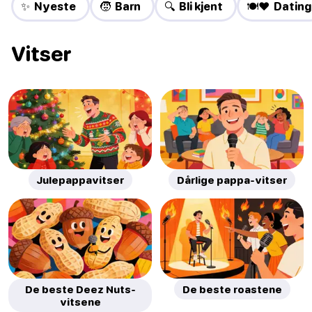
✨ Nyeste
🧒 Barn
🔍 Bli kjent
🍽️❤️ Dating
Vitser
Julepappavitser
Dårlige pappa-vitser
De beste Deez Nuts-
De beste roastene
vitsene