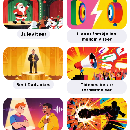
Julevitser
Hva er forskjellen
mellom vitser
Best Dad Jokes
Tidenes beste
fornærmelser