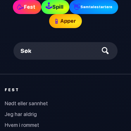
🕹
🥳
👋
Fest
Spill
Samtalestartere
📱
Apper
Søk
FEST
Nødt eller sannhet
Jeg har aldrig
Hvem i rommet