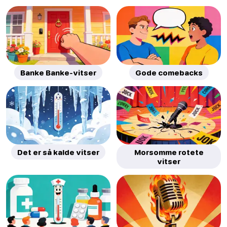
Banke Banke-vitser
Gode comebacks
Det er så kalde vitser
Morsomme rotete
vitser