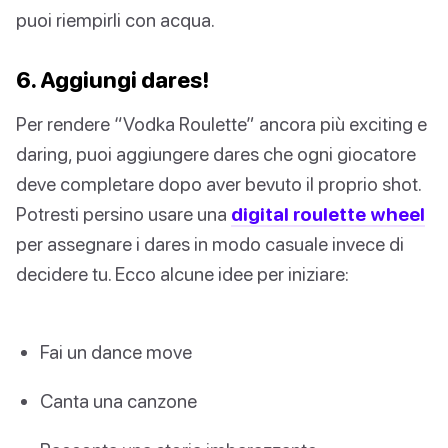
puoi riempirli con acqua.
6. Aggiungi dares!
Per rendere “Vodka Roulette” ancora più exciting e
daring, puoi aggiungere dares che ogni giocatore
deve completare dopo aver bevuto il proprio shot.
Potresti persino usare una
digital roulette wheel
per assegnare i dares in modo casuale invece di
decidere tu. Ecco alcune idee per iniziare:
Fai un dance move
Canta una canzone