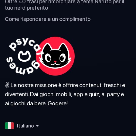
Oltre 40 frasi per rimorchiare a tema Naruto per il
tuo nerd preferito
Come rispondere a un complimento
✌️ La nostra missione è offrire contenuti freschi e
divertenti. Dai giochi mobili, app e quiz, ai party e
ai giochi da bere. Godere!
Italiano