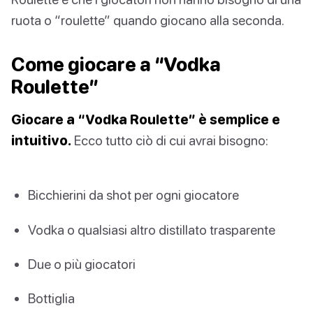
ruota o “roulette” quando giocano alla seconda.
Come giocare a “Vodka
Roulette”
Giocare a “Vodka Roulette” è semplice e
intuitivo.
Ecco tutto ciò di cui avrai bisogno:
Bicchierini da shot per ogni giocatore
Vodka o qualsiasi altro distillato trasparente
Due o più giocatori
Bottiglia