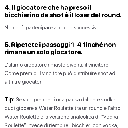
4. Il giocatore che ha preso il
bicchierino da shot è il loser del round.
Non può partecipare al round successivo.
5. Ripetete i passaggi 1-4 finché non
rimane un solo giocatore.
L’ultimo giocatore rimasto diventa il vincitore.
Come premio, il vincitore può distribuire shot ad
altri tre giocatori.
Tip:
Se vuoi prenderti una pausa dal bere vodka,
puoi giocare a Water Roulette tra un round e l’altro.
Water Roulette è la versione analcolica di “Vodka
Roulette”. Invece di riempire i bicchieri con vodka,