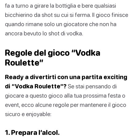
fa a turno a girare la bottiglia e bere qualsiasi
bicchierino da shot su cui si ferma. Il gioco finisce
quando rimane solo un giocatore che non ha
ancora bevuto lo shot di vodka.
Regole del gioco “Vodka
Roulette”
Ready a divertirti con una partita exciting
di “Vodka Roulette”?
Se stai pensando di
giocare a questo gioco alla tua prossima festa o
event, ecco alcune regole per mantenere il gioco
sicuro e enjoyable:
1. Prepara l’alcol.