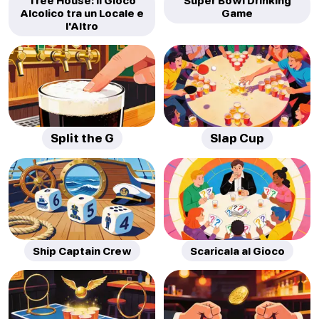
Tree House: Il Gioco
Super Bowl Drinking
Alcolico tra un Locale e
Game
l'Altro
Split the G
Slap Cup
Ship Captain Crew
Scaricala al Gioco