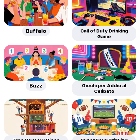
Buffalo
Call of Duty Drinking
Game
Buzz
Giochi per Addio al
Celibato