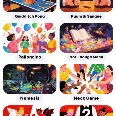
Quidditch Pong
Pugni di Sangue
Palloncino
Not Enough Mana
Nemesis
Neck Game