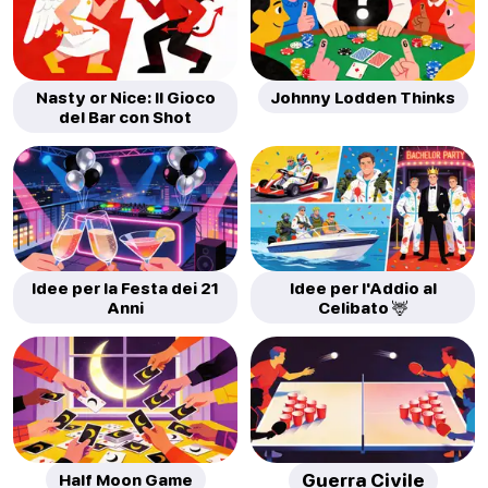
Nasty or Nice: Il Gioco
Johnny Lodden Thinks
del Bar con Shot
Idee per la Festa dei 21
Idee per l'Addio al
Anni
Celibato 🦌
Half Moon Game
Guerra Civile