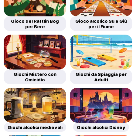
Gioco del Rattlin Bog
Gioco alcolico Su e Giù
per Bere
per il Fiume
Giochi Mistero con
Giochi da Spiaggia per
Omicidio
Adulti
Giochi alcolici medievali
Giochi alcolici Disney