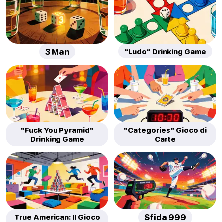
3 Man
"Ludo" Drinking Game
"Fuck You Pyramid"
"Categories" Gioco di
Drinking Game
Carte
True American: Il Gioco
Sfida 999