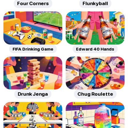
Four Corners
Flunkyball
FIFA Drinking Game
Edward 40 Hands
Drunk Jenga
Chug Roulette