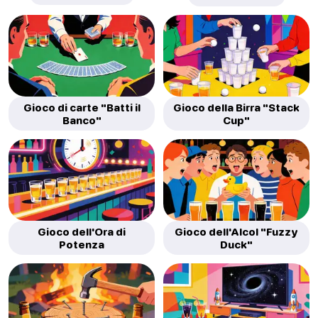
Gioco di carte "Batti il
Gioco della Birra "Stack
Banco"
Cup"
Gioco dell'Ora di
Gioco dell'Alcol "Fuzzy
Potenza
Duck"