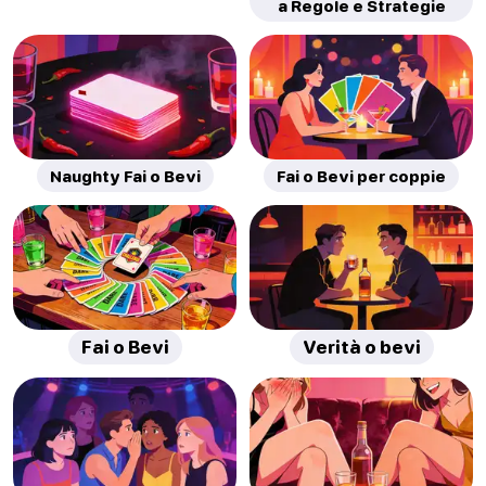
a Regole e Strategie
Naughty Fai o Bevi
Fai o Bevi per coppie
Fai o Bevi
Verità o bevi