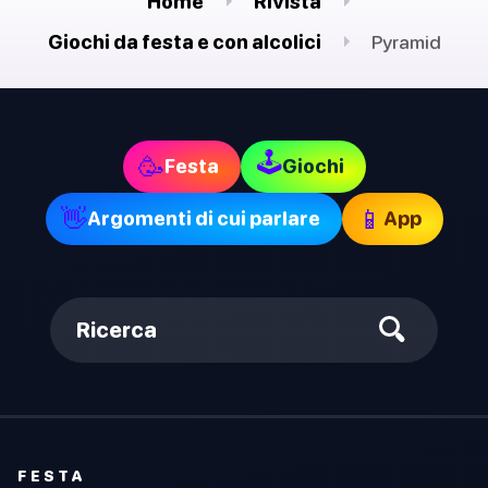
Home
Rivista
Giochi da festa e con alcolici
Pyramid
🕹
🥳
Festa
Giochi
👋
📱
Argomenti di cui parlare
App
Ricerca
FESTA