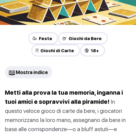
🥳 Festa
🍺 Giochi da Bere
🃏 Giochi di Carte
🔞 18+
📖
Mostra indice
Metti alla prova la tua memoria, inganna i
tuoi amici e sopravvivi alla piramide!
In
questo veloce gioco di carte da bere, i giocatori
memorizzano la loro mano, assegnano da bere in
base alle corrispondenze—o a bluff astuti—e