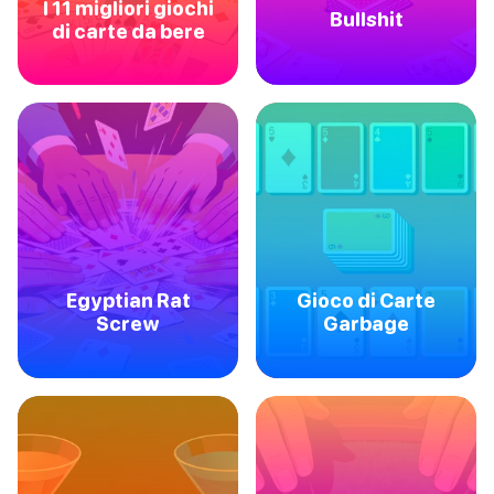
I 11 migliori giochi
Bullshit
di carte da bere
Egyptian Rat
Gioco di Carte
Screw
Garbage