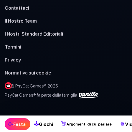
Contattaci
Il Nostro Team
I Nostri Standard Editoriali
Termini
Privacy
Normativa sui cookie
© PsyCat Games® 2026
PsyCat Games® fa parte della famiglia
🕹
🥳
👋
🍿
Festa
Giochi
Vi
Argomenti di cui parlare