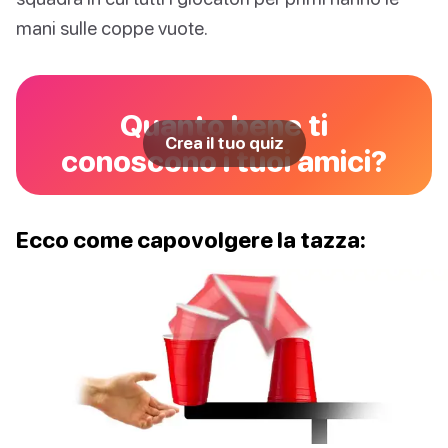
mani sulle coppe vuote.
Quanto bene ti
Crea il tuo quiz
conoscono i tuoi amici?
Ecco come capovolgere la tazza: