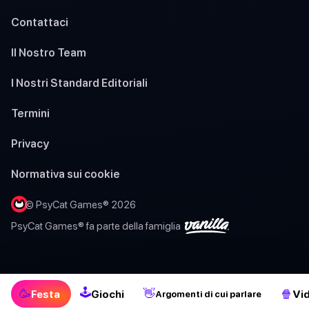
Contattaci
Il Nostro Team
I Nostri Standard Editoriali
Termini
Privacy
Normativa sui cookie
© PsyCat Games® 2026
PsyCat Games® fa parte della famiglia
🕹
🥳
👋
🍿
Festa
Giochi
Vi
Argomenti di cui parlare