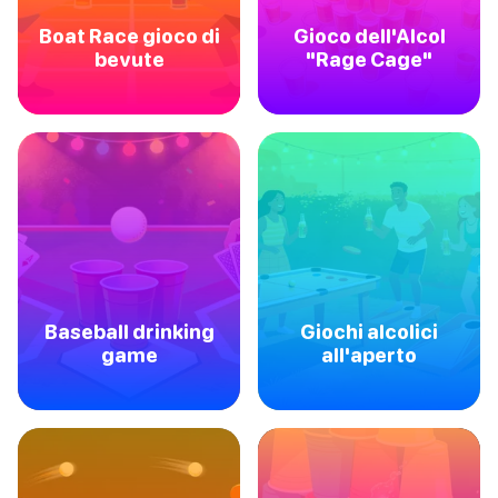
Boat Race gioco di
Gioco dell'Alcol
bevute
"Rage Cage"
Baseball drinking
Giochi alcolici
game
all'aperto