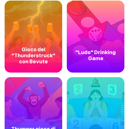
Gioco del
"Ludo" Drinking
"Thunderstruck"
Game
con Bevute
Thumper gioco di