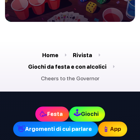
Home
Rivista
Giochi da festa e con alcolici
Cheers to the Governor
🕹
🥳
Festa
Giochi
👋
📱
Argomenti di cui parlare
App