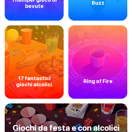
Buzz
bevute
17 fantastici
Ring of Fire
giochi alcolici
Giochi da festa e con alcolici