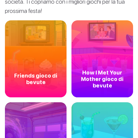
società. Ti copriamo con i migliori giochi per la tua
prossima festa!
How I Met Your
Friends gioco di
Mother gioco di
bevute
bevute