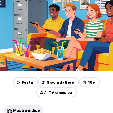
🥳 Festa
🍺 Giochi da Bere
🔞 18+
📺🎵 TV e musica
📖
Mostra indice