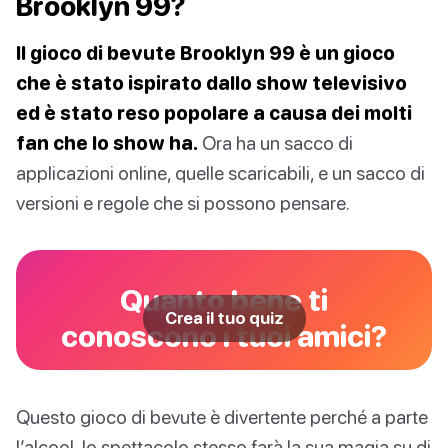
Brooklyn 99?
Il gioco di bevute Brooklyn 99 è un gioco
che è stato ispirato dallo show televisivo
ed è stato reso popolare a causa dei molti
fan che lo show ha.
Ora ha un sacco di
applicazioni online, quelle scaricabili, e un sacco di
versioni e regole che si possono pensare.
Quanto bene ti
Crea il tuo quiz
conoscono i tuoi amici?
Questo gioco di bevute è divertente perché a parte
l’alcool, lo spettacolo stesso farà la sua magia su di