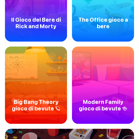
Il Gioco del Bere di
The Office gioco a
Rick and Morty
bere
Big Bang Theory
Modern Family
gioco di bevute 🪐
gioco di bevute 🍻