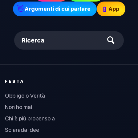
👋
📱
Argomenti di cui parlare
App
Ricerca
FESTA
Obbligo o Verità
Non ho mai
Chi è più propenso a
Sciarada idee