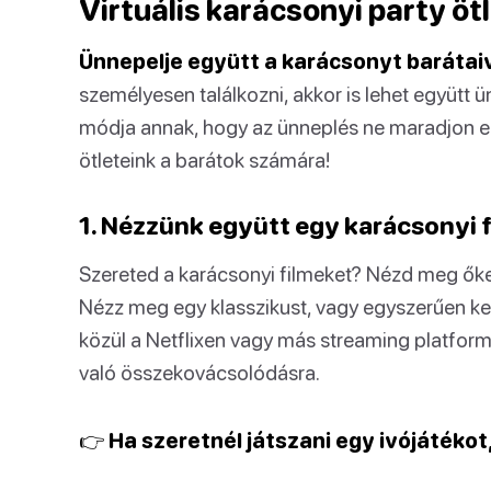
Virtuális karácsonyi party ö
Ünnepelje együtt a karácsonyt barátaiv
személyesen találkozni, akkor is lehet együtt ü
módja annak, hogy az ünneplés ne maradjon el.
ötleteink a barátok számára!
1. Nézzünk együtt egy karácsonyi f
Szereted a karácsonyi filmeket? Nézd meg őket
Nézz meg egy klasszikust, vagy egyszerűen ke
közül a Netflixen vagy más streaming platform
való összekovácsolódásra.
👉 Ha szeretnél játszani egy ivójátékot