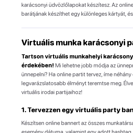
karácsonyi üdvözlőlapokat készítesz. Az onlin
barátjának készíthet egy különleges kártyát, és
Virtuális munka karácsonyi p
Tartson virtuális munkahelyi karácsonyi 
érdekében!
Mi lehetne jobb módja az ünnepn
ünnepelni? Ha online partit tervez, íme néhány
legvarázslatosabb élményt teremtse meg. Élvez
virtuális irodai partijaihoz!
1. Tervezzen egy virtuális party ba
Készítsen online bannert az összes munkatársa
esemény dátuma, valamint egy adott hashtag