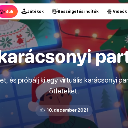
🥳
🕹
👋
🍿
Buli
Játékok
Beszélgetés indítók
Videók
 karácsonyi par
, és próbálj ki egy virtuális karácsonyi parti
ötleteket.
✍️ 10. december 2021