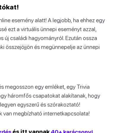
otókat!
nline esemény alatt! A legjobb, ha ehhez egy
ssé ezt a virtuális ünnepi eseményt azzal,
es új családi hagyományról. Ezután ossza
i összejöjjön és megünnepelje az ünnepi
 és megosszon egy emléket, egy Trivia
agy háromfős csapatokat alakítanak, hogy
 legyen egyszerű és szórakoztató!
 van megbízható internetkapcsolata!
érdés
és itt vannak
40+ karácsonyi