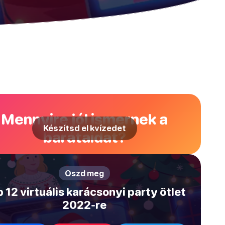
Mennyire jól ismernek a
Készítsd el kvízedet
barátaidat?
Oszd meg
 12 virtuális karácsonyi party ötlet
2022-re