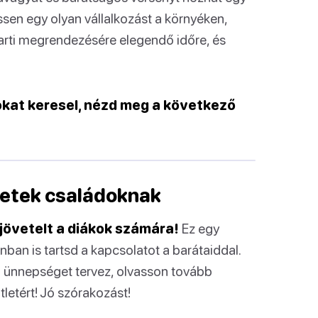
en egy olyan vállalkozást a környéken,
a parti megrendezésére elegendő időre, és
okat keresel, nézd meg a következő
tletek családoknak
ejövetelt a diákok számára!
Ez egy
an is tartsd a kapcsolatot a barátaiddal.
yi ünnepséget tervez, olvasson tovább
tletért! Jó szórakozást!