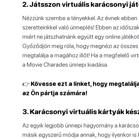
2. Játsszon virtuális karácsonyi já
Nézzünk szembe a tényekkel. Az évnek ebben 
szeretteinkkel való ünneplés! Ebben az időszakb
miért ne játszhatnánk együtt egy online játéko
Győződjön meg róla, hogy megnézi az összes 
megtalálja a magához illőt! Ha a megfelelő virtu
a Movie Charades ünnepi kiadása.
👉 Kövesse ezt a linket, hogy megtalálj
az Ön pártja számára!
3. Karácsonyi virtuális kártyák kés
Az egyik legjobb ünnepi hagyomány a karácso
másik egyszerű módja annak, hogy ilyenkor is t