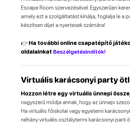
Escape Room szervezésével. Egyszerűen keress
amely ezt a szolgáltatást kínálja, foglalja le 
készítsen díjat a nyertesek számára!
👉 Ha további online csapatépítő játék
oldalainkat
Beszélgetésindítók!
Virtuális karácsonyi party ö
Hozzon létre egy virtuális ünnepi össz
nagyszerű módja annak, hogy az ünnepi szezonb
Ha virtuális főiskolai vagy egyetemi karácson
néhány virtuális osztálytermi karácsonyi parti ö