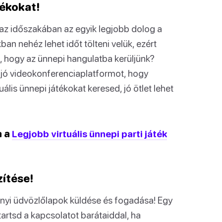
tékokat!
az időszakában az egyik legjobb dolog a
an nehéz lehet időt tölteni velük, ezért
t, hogy az ünnepi hangulatba kerüljünk?
jó videokonferenciaplatformot, hogy
ális ünnepi játékokat keresed, jó ötlet lehet
a a
Legjobb virtuális ünnepi parti játék
zítése!
nyi üdvözlőlapok küldése és fogadása! Egy
artsd a kapcsolatot barátaiddal, ha