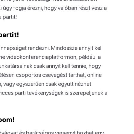
 úgy fogja érezni, hogy valóban részt vesz a
 partit!
partit!
ünnepséget rendezni. Mindössze annyit kell
nline videokonferenciaplatformon, például a
katársainak csak annyit kell tennie, hogy
lésen csoportos csevegést tarthat, online
 is, vagy egyszerűen csak együtt nézhet
vicces parti tevékenységek is szerepeljenek a
Room!
andvágyat és barátságos versenyt hozhat egy