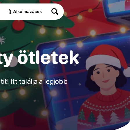
📱
Alkalmazások
ty ötletek
t! Itt találja a legjobb