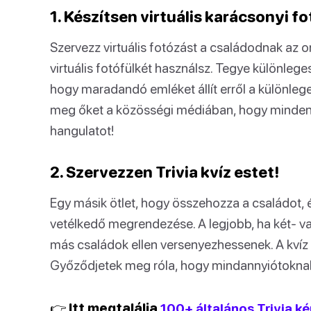
1. Készítsen virtuális karácsonyi f
Szervezz virtuális fotózást a családodnak az o
virtuális fotófülkét használsz. Tegye különlege
hogy maradandó emléket állít erről a különleg
meg őket a közösségi médiában, hogy mindenk
hangulatot!
2. Szervezzen Trivia kvíz estet!
Egy másik ötlet, hogy összehozza a családot,
vetélkedő megrendezése. A legjobb, ha két- v
más családok ellen versenyezhessenek. A kvíz
Győződjetek meg róla, hogy mindannyiótoknak
👉 Itt megtalálja
100+ általános Trivia k