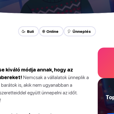
🥳 Buli
🌐 Online
🎈 Ünneplés
se kiváló módja annak, hogy az
mbereket!
Nemcsak a vállalatok ünneplik a
 barátok is, akik nem ugyanabban a
szeretteiddel együtt ünnepelni az időt.
Top
!