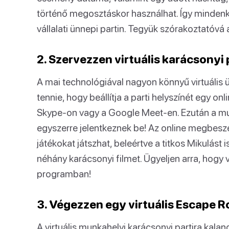
történő megosztáskor használhat. Így mindenki
vállalati ünnepi partin. Tegyük szórakoztatóvá a
2. Szervezzen virtuális karácsonyi 
A mai technológiával nagyon könnyű virtuális 
tennie, hogy beállítja a parti helyszínét egy o
Skype-on vagy a Google Meet-en. Ezután a mun
egyszerre jelentkeznek be! Az online megbeszé
játékokat játszhat, beleértve a titkos Mikulást
néhány karácsonyi filmet. Ügyeljen arra, hogy 
programban!
3. Végezzen egy virtuális Escape 
A virtuális munkahelyi karácsonyi partira kal