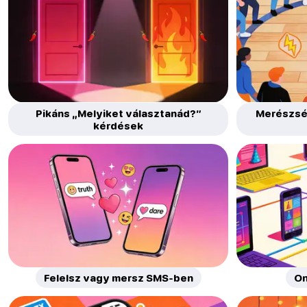
Pikáns „Melyiket választanád?”
Merészség
kérdések
Felelsz vagy mersz SMS-ben
On