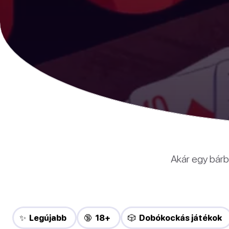
Akár egy bárba
✨ Legújabb
🔞 18+
🎲 Dobókockás játékok