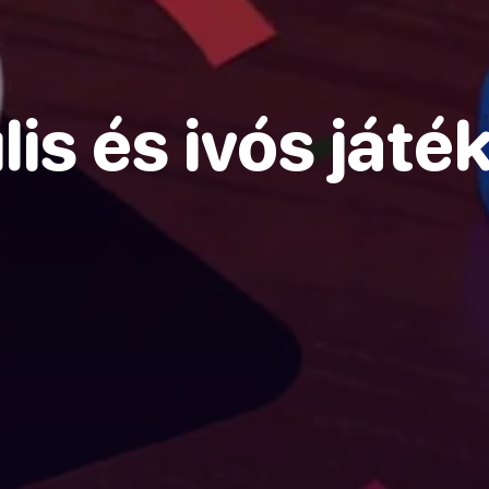
lis és ivós játé