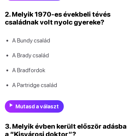
2. Melyik 1970-es évekbeli tévés
családnak volt nyolc gyereke?
A Bundy család
A Brady család
A Bradfordok
A Partridge család
Mutasd a választ
3. Melyik évben került először adásba
a “Kisvárosi doktor”?