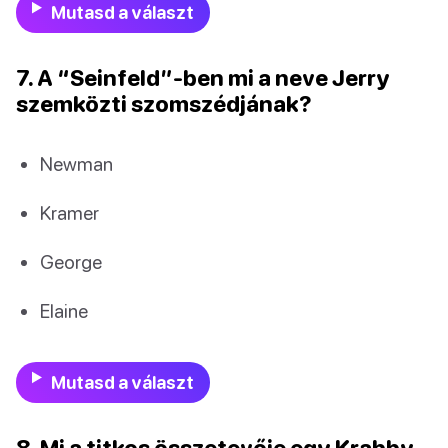
Mutasd a választ
7. A “Seinfeld”-ben mi a neve Jerry
szemközti szomszédjának?
Newman
Kramer
George
Elaine
Mutasd a választ
8. Mi a titkos összetevője egy Krabby