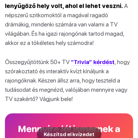
lenyűgöző hely volt, ahol el lehet veszni.
A
népszerű szitkomoktól a magával ragadó
drámákig, mindenki számára van valami a TV
világában. És ha igazi rajongónak tartod magad,
akkor ez a tökéletes hely számodra!
Összegyűjtöttünk 50+ TV
“Trivia” kérdést
, hogy
szórakoztató és interaktív kvízt kínáljunk a
rajongóknak. Készen állsz arra, hogy teszteld a
tudásodat és megnézd, valójában mennyire vagy
TV szakértő? Vágjunk bele!
Mennyire jól ismernek a
Készítsd el kvízedet