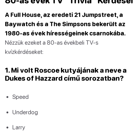
80-as évek TV “Trivia” Kérdései
A Full House, az eredeti 21 Jumpstreet, a
Baywatch és a The Simpsons bekerült az
1980-as évek hírességeinek csarnokába.
Nézzük ezeket a 80-as évekbeli TV-s
kvízkérdéseket:
1. Mi volt Roscoe kutyájának a neve a
Dukes of Hazzard című sorozatban?
Speed
Underdog
Larry