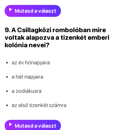
Mutasd a választ
9. A Csillagközi rombolóban mire
voltak alapozva a tizenkét emberi
kolónia nevei?
az év hónapjaira
a hét napjaira
a zodiákusra
az első tizenkét számra
Mutasd a választ