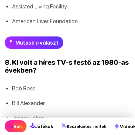
Assisted Living Facility
American Liver Foundation
Mutasd a választ
8. Ki volt a híres TV-s festő az 1980-as
években?
Bob Ross
Bill Alexander
Jasper Johns
🕹
🥳
👋
🍿
Buli
Játékok
Videó
Beszélgetés indítók
Anthony Hopkins