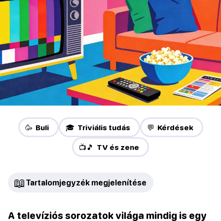
🥳 Buli
🎓 Triviális tudás
💬 Kérdések
📺🎵 TV és zene
📖
Tartalomjegyzék megjelenítése
A televíziós sorozatok világa mindig is egy