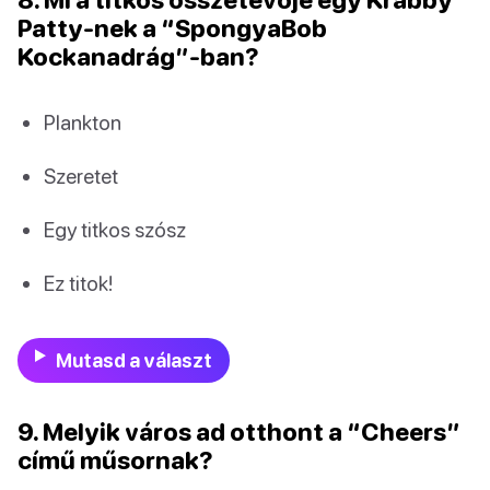
Patty-nek a “SpongyaBob
Kockanadrág”-ban?
Plankton
Szeretet
Egy titkos szósz
Ez titok!
Mutasd a választ
9. Melyik város ad otthont a “Cheers”
című műsornak?