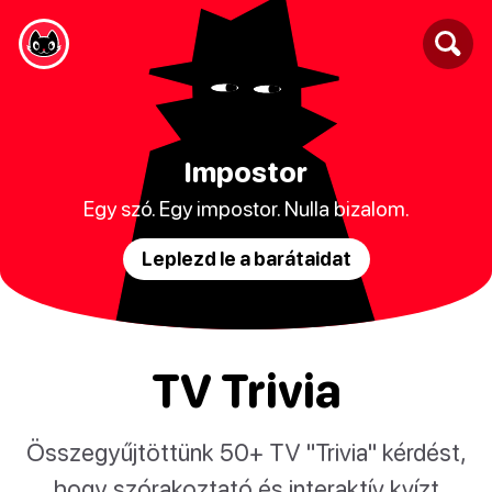
Impostor
Egy szó. Egy impostor. Nulla bizalom.
Leplezd le a barátaidat
TV Trivia
Összegyűjtöttünk 50+ TV "Trivia" kérdést,
hogy szórakoztató és interaktív kvízt