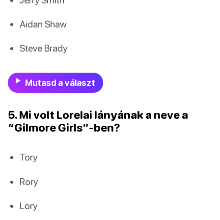
Aidan Shaw
Steve Brady
Mutasd a választ
5. Mi volt Lorelai lányának a neve a
“Gilmore Girls”-ben?
Tory
Rory
Lory