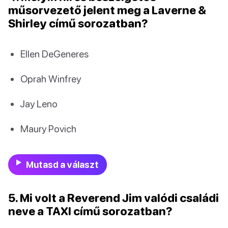
műsorvezető jelent meg a Laverne &
Shirley című sorozatban?
Ellen DeGeneres
Oprah Winfrey
Jay Leno
Maury Povich
Mutasd a választ
5. Mi volt a Reverend Jim valódi családi
neve a TAXI című sorozatban?