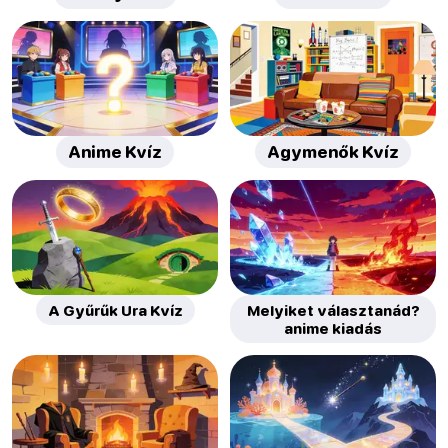
Anime Kvíz
Agymenők Kvíz
A Gyűrűk Ura Kvíz
Melyiket választanád?
anime kiadás