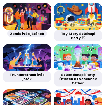
Zenés ivós játékok
Toy Story Szülinapi
Party 🧸
Thunderstruck ivós
Születésnapi Party
játék
Ötletek 8 Éveseknek
Otthon