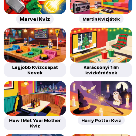
Marvel Kvíz
Martin Kvízjáték
Legjobb Kvízcsapat
Karácsonyi film
Nevek
kvízkérdések
How I Met Your Mother
Harry Potter Kvíz
Kvíz