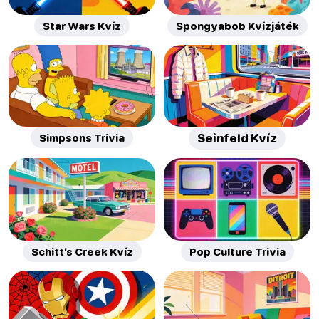
Star Wars Kvíz
Spongyabob Kvízjáték
Simpsons Trivia
Seinfeld Kvíz
Schitt’s Creek Kvíz
Pop Culture Trivia