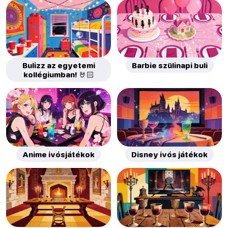
Bulizz az egyetemi
Barbie szülinapi buli
kollégiumban! 🤘🏻
Anime ivósjátékok
Disney ivós játékok