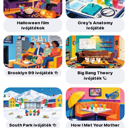
Halloween film
Grey’s Anatomy
ivójátékok
ivójáték
Brooklyn 99 ivójáték 🍻
Big Bang Theory
ivójáték 🪐
South Park ivójáték 🍻
How I Met Your Mother