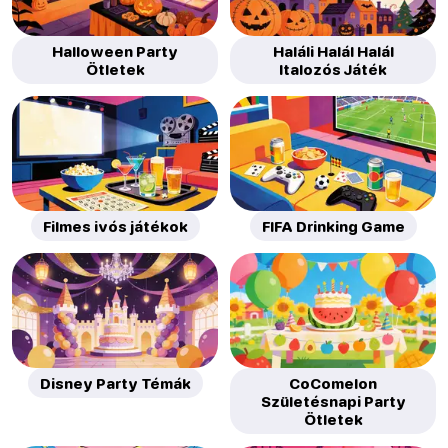
Halloween Party
Haláli Halál Halál
Ötletek
Italozós Játék
Filmes ivós játékok
FIFA Drinking Game
Disney Party Témák
CoComelon
Születésnapi Party
Ötletek