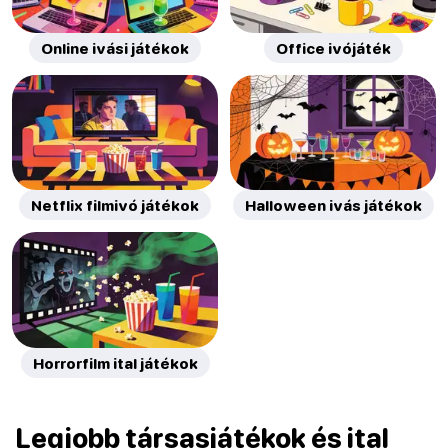
Online ivási játékok
Office ivójáték
Netflix filmivó játékok
Halloween ivás játékok
Horrorfilm ital játékok
Legjobb társasjátékok és ital