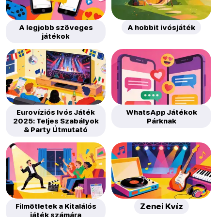
A legjobb szöveges
A hobbit ivósjáték
játékok
Eurovíziós Ivós Játék
WhatsApp Játékok
2025: Teljes Szabályok
Párknak
& Party Útmutató
Filmötletek a Kitalálós
Zenei Kvíz
játék számára