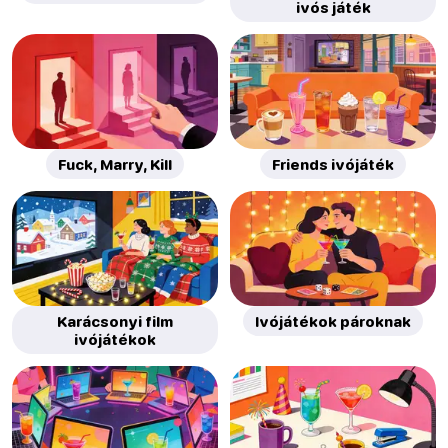
ivós játék
Fuck, Marry, Kill
Friends ivójáték
Karácsonyi film
Ivójátékok pároknak
ivójátékok