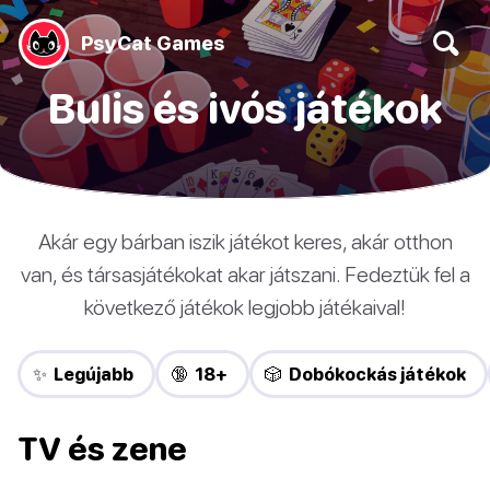
PsyCat Games
Bulis és ivós játékok
Akár egy bárban iszik játékot keres, akár otthon
van, és társasjátékokat akar játszani. Fedeztük fel a
következő játékok legjobb játékaival!
✨ Legújabb
🔞 18+
🎲 Dobókockás játékok
TV és zene