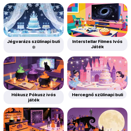
Jégvarázs szülinapi buli
Interstellar Filmes Ivós
Játék
❄️
Hókusz Pókusz ivós
Hercegnő szülinapi buli
játék