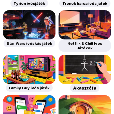
Tyrion ivósjáték
Trónok harca ivós játék
Star Wars ivóskás játék
Netflix & Chill Ivós
Játékok
Family Guy ivós játék
Akasztófa