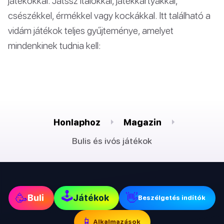
játékokkal. Játssz italokkal, játékkártyákkal,
csészékkel, érmékkel vagy kockákkal. Itt található a
vidám játékok teljes gyűjteménye, amelyet
mindenkinek tudnia kell:
Honlaphoz
Magazin
Bulis és ivós játékok
🕹
🥳
👋
Buli
Játékok
Beszélgetés indítók
📱
Alkalmazások