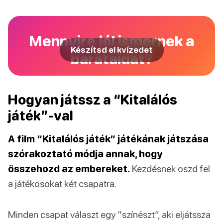
Mennyire jól ismernek a
Készítsd el kvízedet
barátaidat?
Hogyan játssz a “Kitalálós
játék”-val
A film “Kitalálós játék” játékának játszása
szórakoztató módja annak, hogy
összehozd az embereket.
Kezdésnek oszd fel
a játékosokat két csapatra.
Minden csapat választ egy “színészt”, aki eljátssza