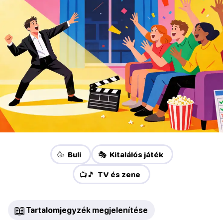
🥳 Buli
🎭 Kitalálós játék
📺🎵 TV és zene
📖
Tartalomjegyzék megjelenítése