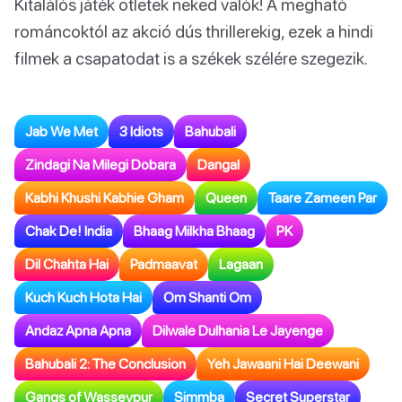
Kitalálós játék ötletek neked valók! A megható
románcoktól az akció dús thrillerekig, ezek a hindi
filmek a csapatodat is a székek szélére szegezik.
Jab We Met
3 Idiots
Bahubali
Zindagi Na Milegi Dobara
Dangal
Kabhi Khushi Kabhie Gham
Queen
Taare Zameen Par
Chak De! India
Bhaag Milkha Bhaag
PK
Dil Chahta Hai
Padmaavat
Lagaan
Kuch Kuch Hota Hai
Om Shanti Om
Andaz Apna Apna
Dilwale Dulhania Le Jayenge
Bahubali 2: The Conclusion
Yeh Jawaani Hai Deewani
Gangs of Wasseypur
Simmba
Secret Superstar