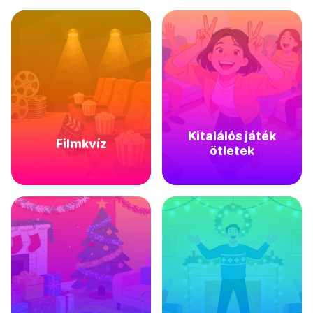
Kitalálós játék
Filmkvíz
ötletek