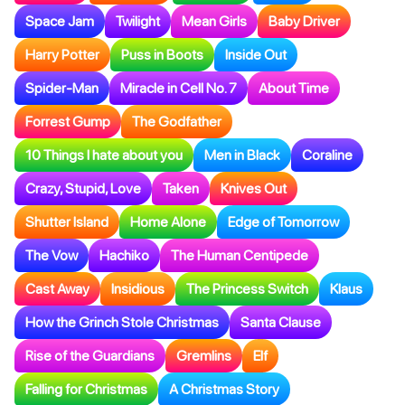
Space Jam
Twilight
Mean Girls
Baby Driver
Harry Potter
Puss in Boots
Inside Out
Spider-Man
Miracle in Cell No. 7
About Time
Forrest Gump
The Godfather
10 Things I hate about you
Men in Black
Coraline
Crazy, Stupid, Love
Taken
Knives Out
Shutter Island
Home Alone
Edge of Tomorrow
The Vow
Hachiko
The Human Centipede
Cast Away
Insidious
The Princess Switch
Klaus
How the Grinch Stole Christmas
Santa Clause
Rise of the Guardians
Gremlins
Elf
Falling for Christmas
A Christmas Story