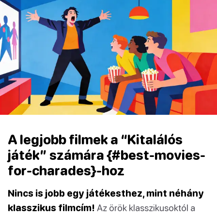
A legjobb filmek a “Kitalálós
játék” számára {#best-movies-
for-charades}-hoz
Nincs is jobb egy játékesthez, mint néhány
klasszikus filmcím!
Az örök klasszikusoktól a