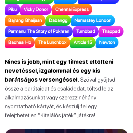
Piku
Vicky Donor
Chennai Express
Bajrangi Bhaijaan
Dabangg
Namastey London
Parmanu: The Story of Pokhran
Tumbbad
Thappad
Badhaai Ho
The Lunchbox
Article 15
Newton
Nincs is jobb, mint egy filmest eltölteni
nevetéssel, izgalommal és egy kis
barátságos versengéssel.
Szóval gyűjtsd
össze a barátaidat és családodat, töltsd le az
alkalmazásunkat vagy szerezz néhány
nyomtatható kártyát, és készülj fel egy
felejthetetlen “Kitalálós játék” játékra!