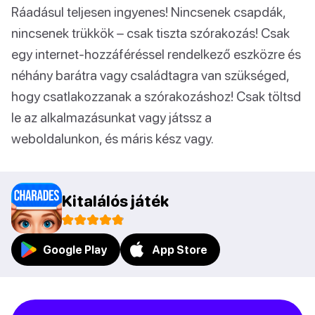
Ráadásul teljesen ingyenes! Nincsenek csapdák,
nincsenek trükkök – csak tiszta szórakozás! Csak
egy internet-hozzáféréssel rendelkező eszközre és
néhány barátra vagy családtagra van szükséged,
hogy csatlakozzanak a szórakozáshoz! Csak töltsd
le az alkalmazásunkat vagy játssz a
weboldalunkon, és máris kész vagy.
Kitalálós játék
Google Play
App Store