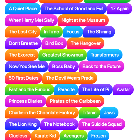
A Quiet Place
The School of Good and Evil
17 Again
When Harry Met Sally
Night at the Museum
The Lost City
In Time
Focus
The Shining
Don’t Breathe
Bird Box
The Hangover
The Exorcist
Greatest Showman
Transformers
Now You See Me
Boss Baby
Back to the Future
50 First Dates
The Devil Wears Prada
Fast and the Furious
Parasite
The Life of Pi
Avatar
Princess Diaries
Pirates of the Caribbean
Charlie in the Chocolate Factory
Titanic
Jaws
The Lion King
The Notebook
The Suicide Squad
Clueless
Karate Kid
Avengers
Frozen