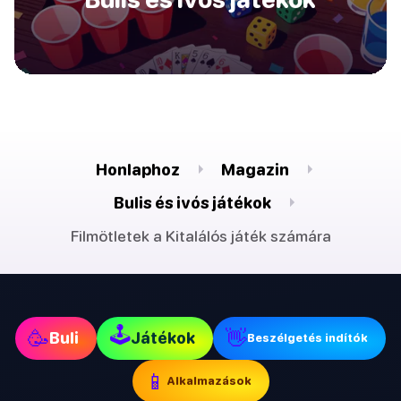
Honlaphoz
Magazin
Bulis és ivós játékok
Filmötletek a Kitalálós játék számára
🕹
🥳
👋
Buli
Játékok
Beszélgetés indítók
📱
Alkalmazások