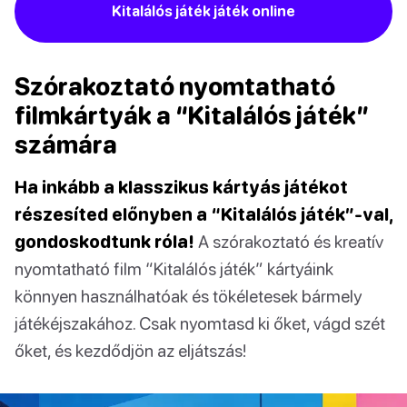
Kitalálós játék játék online
Szórakoztató nyomtatható
filmkártyák a “Kitalálós játék”
számára
Ha inkább a klasszikus kártyás játékot
részesíted előnyben a “Kitalálós játék”-val,
gondoskodtunk róla!
A szórakoztató és kreatív
nyomtatható film “Kitalálós játék” kártyáink
könnyen használhatóak és tökéletesek bármely
játékéjszakához. Csak nyomtasd ki őket, vágd szét
őket, és kezdődjön az eljátszás!