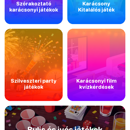
Szórakoztató
Karácsony
karácsonyi játékok
Kitalálós játék
Szilveszteri party
Karácsonyi film
játékok
kvízkérdések
Bulis és ivós játékok