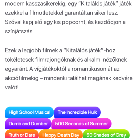
modern kasszasikerekig, egy “Kitalálós játék” játék
ezekkel a filmötletekkel garantáltan siker lesz.
Szóval kapj elő egy kis popcornt, és kezdődjön a
színjátszás!
Ezek a legjobb filmek a “Kitalálós játék”-hoz
tökéletesek filmrajongóknak és alkalmi nézőknek
egyaránt. A vígjátékoktól a romantikuson át az
akciófilmekig – mindenki találhat magának kedvére
valót!
High School Musical
The Incredible Hulk
Dumb and Dumber
500 Seconds of Summer
Truth or Dare
Happy Death Day
50 Shades of Grey