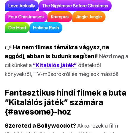
Love Actually
The Nightmare Before Christmas
Four Christmases
Krampus
Jingle Jangle
Die Hard
Holiday Rush
👉 Ha nem filmes témákra vágysz, ne
aggódj, abban is tudunk segíteni!
Nézd meg a
cikkünket a
“Kitalálós játék”
ötletekről
könyvekről, TV-műsorokról és még sok másról!
Fantasztikus hindi filmek a buta
“Kitalálós játék” számára
{#awesome}-hoz
Szereted a Bollywoodot?
Akkor ezek a film