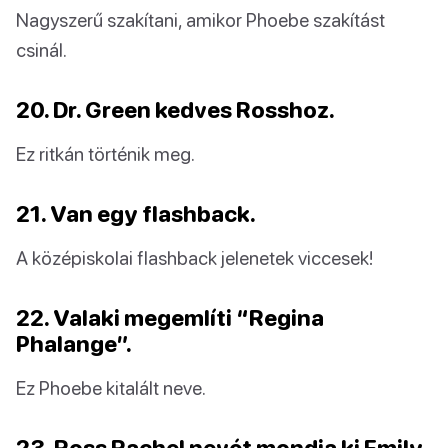
Nagyszerű szakítani, amikor Phoebe szakítást
csinál.
20. Dr. Green kedves Rosshoz.
Ez ritkán történik meg.
21. Van egy flashback.
A középiskolai flashback jelenetek viccesek!
22. Valaki megemlíti
“Regina
Phalange”.
Ez Phoebe kitalált neve.
23. Ross Rachel nevét mondja ki Emily