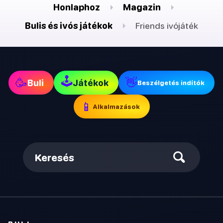
Honlaphoz
Magazin
Bulis és ivós játékok
Friends ivójáték
🕹
🥳
👋
Buli
Játékok
Beszélgetés indítók
📱
Alkalmazások
Keresés