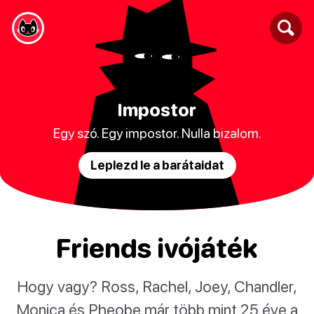
Impostor
Egy szó. Egy impostor. Nulla bizalom.
Leplezd le a barátaidat
Friends ivójáték
Hogy vagy? Ross, Rachel, Joey, Chandler,
Monica és Pheobe már több mint 25 éve a