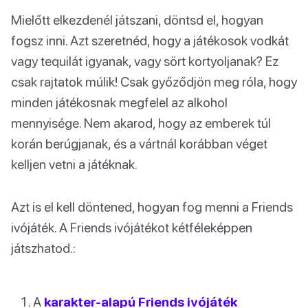
Mielőtt elkezdenél játszani, döntsd el, hogyan
fogsz inni. Azt szeretnéd, hogy a játékosok vodkát
vagy tequilát igyanak, vagy sört kortyoljanak? Ez
csak rajtatok múlik! Csak győződjön meg róla, hogy
minden játékosnak megfelel az alkohol
mennyisége. Nem akarod, hogy az emberek túl
korán berúgjanak, és a vártnál korábban véget
kelljen vetni a játéknak.
Azt is el kell döntened, hogyan fog menni a Friends
ivójáték. A Friends ivójátékot kétféleképpen
játszhatod.:
A
karakter-alapú Friends ivójáték