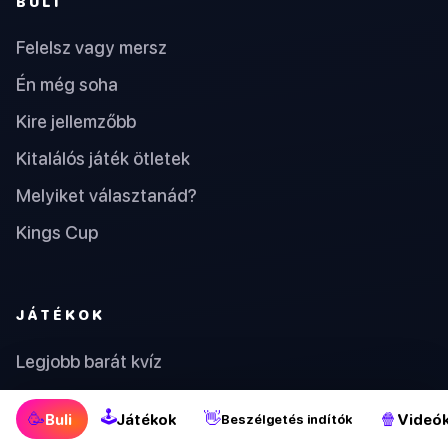
BULI
Felelsz vagy mersz
Én még soha
Kire jellemzőbb
Kitalálós játék ötletek
Melyiket választanád?
Kings Cup
JÁTÉKOK
Legjobb barát kvíz
Felelsz vagy mersz
🕹
🥳
👋
🍿
Buli
Játékok
Videó
Beszélgetés indítók
Szerencseszám