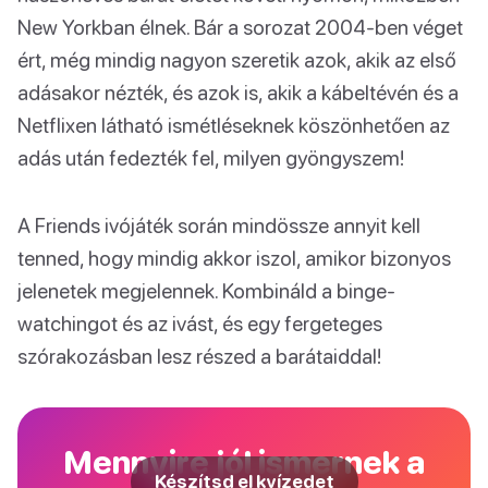
New Yorkban élnek. Bár a sorozat 2004-ben véget
ért, még mindig nagyon szeretik azok, akik az első
adásakor nézték, és azok is, akik a kábeltévén és a
Netflixen látható ismétléseknek köszönhetően az
adás után fedezték fel, milyen gyöngyszem!
A Friends ivójáték során mindössze annyit kell
tenned, hogy mindig akkor iszol, amikor bizonyos
jelenetek megjelennek. Kombináld a binge-
watchingot és az ivást, és egy fergeteges
szórakozásban lesz részed a barátaiddal!
Mennyire jól ismernek a
Készítsd el kvízedet