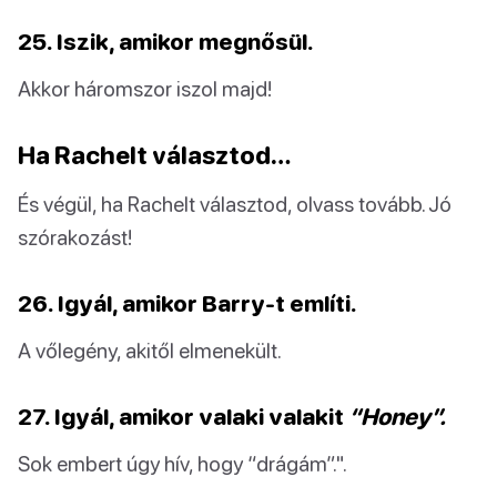
25. Iszik, amikor megnősül.
Akkor háromszor iszol majd!
Ha Rachelt választod…
És végül, ha Rachelt választod, olvass tovább. Jó
szórakozást!
26. Igyál, amikor Barry-t említi.
A vőlegény, akitől elmenekült.
27. Igyál, amikor valaki valakit
“Honey”.
Sok embert úgy hív, hogy “drágám”.".