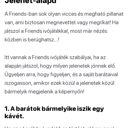
Jelenet-alapú
A Friends-ban sok olyan vicces és megható pillanat
van, ami biztosan megnevettet vagy megríkat! Ha
játszol a Friends ivójátékkal, most már nézés
közben is berúghatsz…!
Itt vannak a Friends ivójáték szabályai, ha az
alapján játszol, hogy milyen jelenetek jönnek elő.
Ügyeljen arra, hogy figyeljen, és a saját barátaival
iszogasson, amikor ezek közül a jelenetek közül
bármelyik megjelenik a képernyőn!
1. A barátok bármelyike iszik egy
kávét.