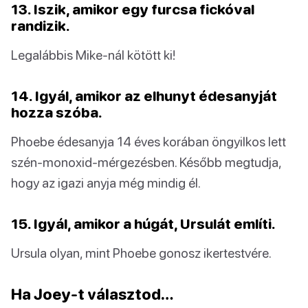
13. Iszik, amikor egy furcsa fickóval
randizik.
Legalábbis Mike-nál kötött ki!
14. Igyál, amikor az elhunyt édesanyját
hozza szóba.
Phoebe édesanyja 14 éves korában öngyilkos lett
szén-monoxid-mérgezésben. Később megtudja,
hogy az igazi anyja még mindig él.
15. Igyál, amikor a húgát, Ursulát említi.
Ursula olyan, mint Phoebe gonosz ikertestvére.
Ha Joey-t választod…