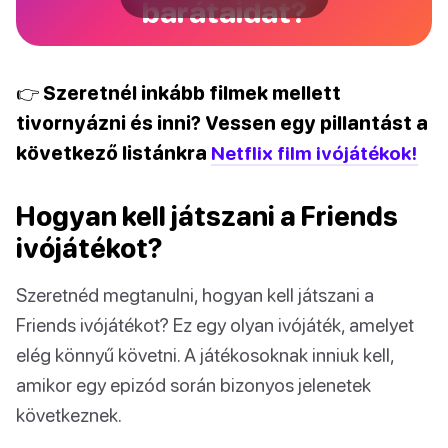
barátaidat?
👉 Szeretnél inkább filmek mellett
tivornyázni és inni? Vessen egy pillantást a
következő listánkra
Netflix film ivójátékok!
Hogyan kell játszani a Friends
ivójátékot?
Szeretnéd megtanulni, hogyan kell játszani a
Friends ivójátékot? Ez egy olyan ivójáték, amelyet
elég könnyű követni. A játékosoknak inniuk kell,
amikor egy epizód során bizonyos jelenetek
következnek.