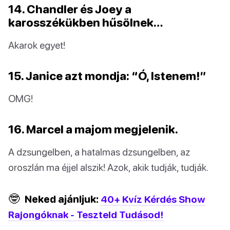
14. Chandler és Joey a
karosszékükben hűsölnek…
Akarok egyet!
15. Janice azt mondja: “Ó, Istenem!”
OMG!
16. Marcel a majom megjelenik.
A dzsungelben, a hatalmas dzsungelben, az
oroszlán ma éjjel alszik! Azok, akik tudják, tudják.
🤓
Neked ajánljuk:
40+ Kvíz Kérdés Show
Rajongóknak - Teszteld Tudásod!