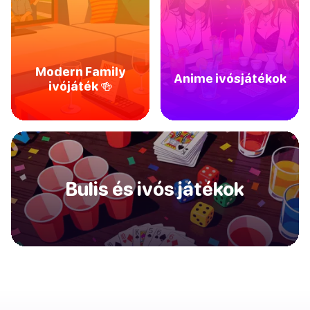
Modern Family
Anime ivósjátékok
ivójáték 🍻
Bulis és ivós játékok