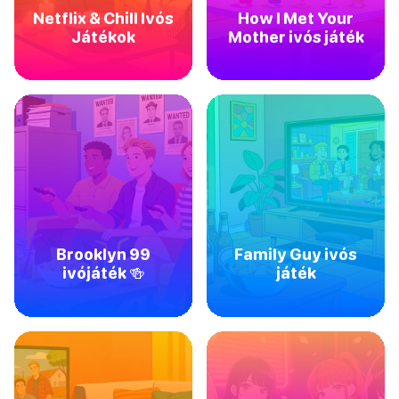
Netflix & Chill Ivós
How I Met Your
Játékok
Mother ivós játék
Brooklyn 99
Family Guy ivós
ivójáték 🍻
játék