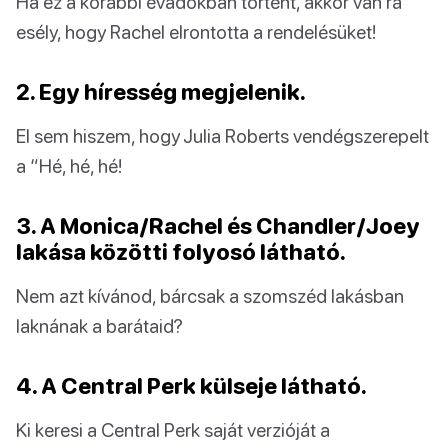
Ha ez a korábbi évadokban történt, akkor van rá
esély, hogy Rachel elrontotta a rendelésüket!
2. Egy híresség megjelenik.
El sem hiszem, hogy Julia Roberts vendégszerepelt
a “Hé, hé, hé!
3. A Monica/Rachel és Chandler/Joey
lakása közötti folyosó látható.
Nem azt kívánod, bárcsak a szomszéd lakásban
laknának a barátaid?
4. A Central Perk külseje látható.
Ki keresi a Central Perk saját verzióját a