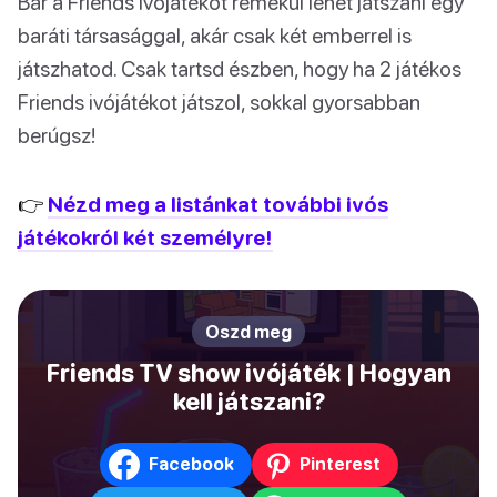
Bár a Friends ivójátékot remekül lehet játszani egy
baráti társasággal, akár csak két emberrel is
játszhatod. Csak tartsd észben, hogy ha 2 játékos
Friends ivójátékot játszol, sokkal gyorsabban
berúgsz!
👉
Nézd meg a listánkat további ivós
játékokról két személyre!
Oszd meg
Friends TV show ivójáték | Hogyan
kell játszani?
Facebook
Pinterest