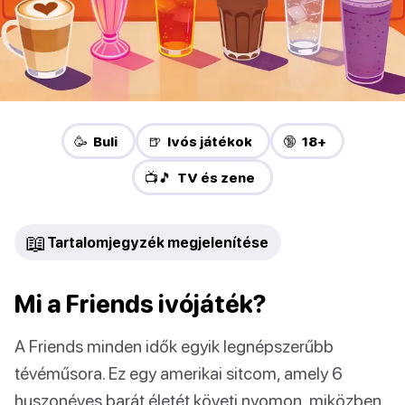
🥳 Buli
🍺 Ivós játékok
🔞 18+
📺🎵 TV és zene
📖
Tartalomjegyzék megjelenítése
Mi a Friends ivójáték?
A Friends minden idők egyik legnépszerűbb
tévéműsora. Ez egy amerikai sitcom, amely 6
huszonéves barát életét követi nyomon, miközben