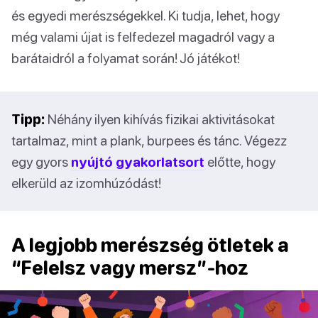
és egyedi merészségekkel. Ki tudja, lehet, hogy
még valami újat is felfedezel magadról vagy a
barátaidról a folyamat során! Jó játékot!
Tipp:
Néhány ilyen kihívás fizikai aktivitásokat
tartalmaz, mint a plank, burpees és tánc. Végezz
egy gyors
nyújtó gyakorlatsort
előtte, hogy
elkerüld az izomhúzódást!
A legjobb merészség ötletek a
“Felelsz vagy mersz”-hoz