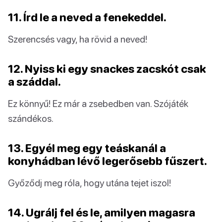
11. Írd le a neved a fenekeddel.
Szerencsés vagy, ha rövid a neved!
12. Nyiss ki egy snackes zacskót csak
a száddal.
Ez könnyű! Ez már a zsebedben van. Szójáték
szándékos.
13. Egyél meg egy teáskanál a
konyhádban lévő legerősebb fűszert.
Győződj meg róla, hogy utána tejet iszol!
14. Ugrálj fel és le, amilyen magasra