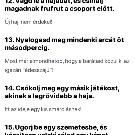
12. Vágd le a hajadat, és csinálj
magadnak frufrut a csoport előtt.
Új haj, nem érdekel!
13. Nyalogasd meg mindenki arcát öt
másodpercig.
Most már elmondhatod, hogy a barátaid közül ki az
igazán “édesszájú”!
14. Csókolj meg egy másik játékost,
akinek a legrövidebb a haja.
Itt az ideje egy kis smárolásnak!
15. Ugorj be egy szemetesbe, és
készítsen valaki rólad egy képet.