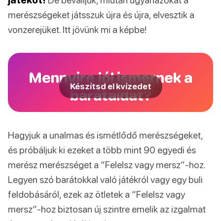
merészségeket játsszuk újra és újra, elvesztik a
vonzerejüket. Itt jövünk mi a képbe!
Mennyire jól ismernek a
Készítsd el kvízedet
barátaidat?
Hagyjuk a unalmas és ismétlődő merészségeket,
és próbáljuk ki ezeket a több mint 90 egyedi és
merész merészséget a “Felelsz vagy mersz”-hoz.
Legyen szó barátokkal való játékról vagy egy buli
feldobásáról, ezek az ötletek a “Felelsz vagy
mersz”-hoz biztosan új szintre emelik az izgalmat