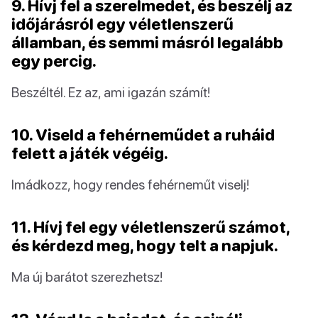
9. Hívj fel a szerelmedet, és beszélj az
időjárásról egy véletlenszerű
államban, és semmi másról legalább
egy percig.
Beszéltél. Ez az, ami igazán számít!
10. Viseld a fehérneműdet a ruháid
felett a játék végéig.
Imádkozz, hogy rendes fehérneműt viselj!
11. Hívj fel egy véletlenszerű számot,
és kérdezd meg, hogy telt a napjuk.
Ma új barátot szerezhetsz!