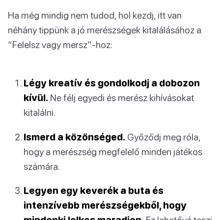
Ha még mindig nem tudod, hol kezdj, itt van
néhány tippünk a jó merészségek kitalálásához a
“Felelsz vagy mersz”-hoz:
Légy kreatív és gondolkodj a dobozon
kívül.
Ne félj egyedi és merész kihívásokat
kitalálni.
Ismerd a közönséged.
Győződj meg róla,
hogy a merészség megfelelő minden játékos
számára.
Legyen egy keverék a buta és
intenzívebb merészségekből, hogy
mindenki lelkes maradjon.
Ez lehetővé teszi