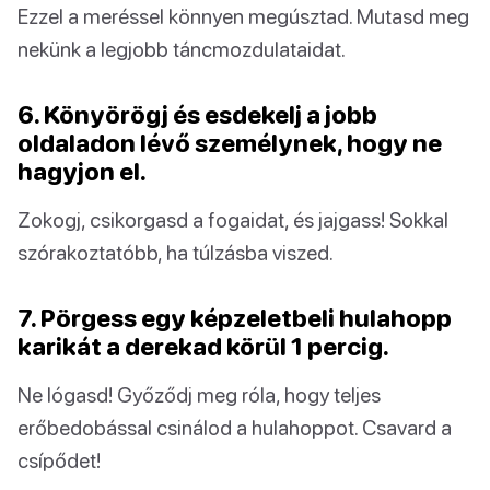
Ezzel a meréssel könnyen megúsztad. Mutasd meg
nekünk a legjobb táncmozdulataidat.
6. Könyörögj és esdekelj a jobb
oldaladon lévő személynek, hogy ne
hagyjon el.
Zokogj, csikorgasd a fogaidat, és jajgass! Sokkal
szórakoztatóbb, ha túlzásba viszed.
7. Pörgess egy képzeletbeli hulahopp
karikát a derekad körül 1 percig.
Ne lógasd! Győződj meg róla, hogy teljes
erőbedobással csinálod a hulahoppot. Csavard a
csípődet!