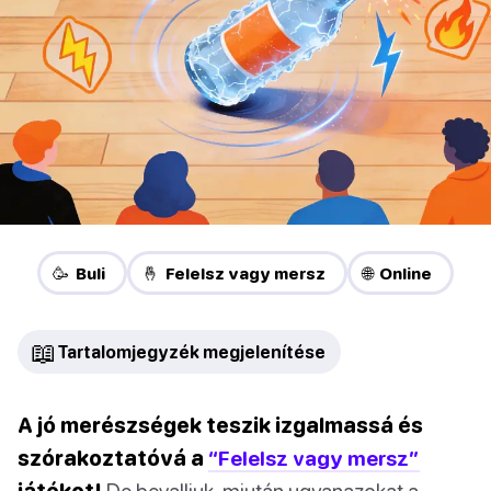
🥳 Buli
🤞 Felelsz vagy mersz
🌐 Online
📖
Tartalomjegyzék megjelenítése
A jó merészségek teszik izgalmassá és
szórakoztatóvá a
“Felelsz vagy mersz”
játékot!
De bevalljuk, miután ugyanazokat a