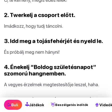
2. Twerkelj a csoport előtt.
Imádkozz, hogy tudj táncolni.
3. Idd meg a tojásfehérjét és nyeld le.
És próbálj meg nem hányni!
4. Énekelj “Boldog születésnapot”
szomorú hangnemben.
A vegyes érzelmek megtestesítője leszel, haha.
5. Olvass visszafelé egy bekezdést a
🕹
🥳
👋
🍿
Buli
Játékok
Videó
kedvenc könyvedből.
Beszélgetés indítók