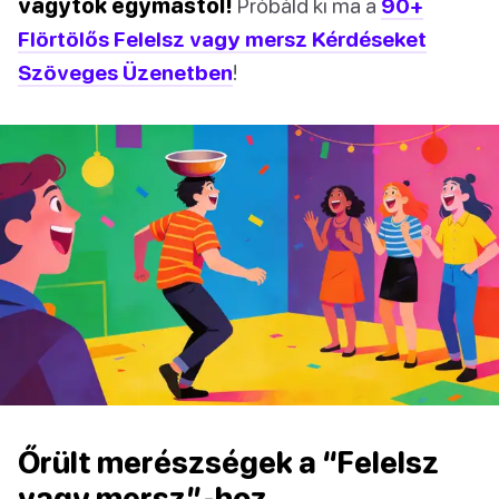
vagytok egymástól!
Próbáld ki ma a
90+
Flörtölős Felelsz vagy mersz Kérdéseket
Szöveges Üzenetben
!
Őrült merészségek a “Felelsz
vagy mersz”-hoz