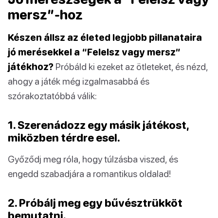
mersz”-hoz
Készen állsz az életed legjobb pillanataira
jó merésekkel a “Felelsz vagy mersz”
játékhoz?
Próbáld ki ezeket az ötleteket, és nézd,
ahogy a játék még izgalmasabbá és
szórakoztatóbbá válik:
1. Szerenádozz egy másik játékost,
miközben térdre esel.
Győződj meg róla, hogy túlzásba viszed, és
engedd szabadjára a romantikus oldalad!
2. Próbálj meg egy bűvésztrükköt
bemutatni.