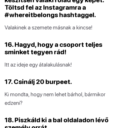
Töltsd fel az Instagramra a
#whereitbelongs hashtaggel.
Valakinek a szemete másnak a kincse!
16. Hagyd, hogy a csoport teljes
sminket tegyen rád!
Itt az ideje egy átalakulásnak!
17. Csinálj 20 burpeet.
Ki mondta, hogy nem lehet bárhol, bármikor
edzeni?
18. Piszkáld ki a bal oldaladon lévő
személy orrát.