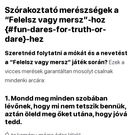
Szórakoztató merészségek a
“Felelsz vagy mersz”-hoz
{#fun-dares-for-truth-or-
dare}-hez
Szeretnéd folytatni a mókát és a nevetést
a “Felelsz vagy mersz” játék során?
Ezek a
vicces merések garantáltan mosolyt csalnak
mindenki arcára:
1. Mondd meg minden szobában
lévőnek, hogy mi nem tetszik bennük,
aztán öleld meg őket utána, hogy jóvá
tedd.
Ó, te kemény, mégis édes lélek!