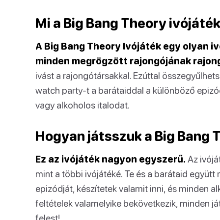
Mi a Big Bang Theory ivójáté
A Big Bang Theory Ivójáték egy olyan ivó
minden megrögzött rajongójának rajon
ivást a rajongótársakkal. Ezúttal összegyűlhetsz
watch party-t a barátaiddal a különböző epizó
vagy alkoholos italodat.
Hogyan játsszuk a Big Bang T
Ez az ivójáték nagyon egyszerű.
Az ivójá
mint a többi ivójátéké. Te és a barátaid együ
epizódját, készítetek valamit inni, és minden
feltételek valamelyike bekövetkezik, minden j
felest!