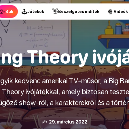
🥳
🕹
👋
🍿
Buli
Játékok
Beszélgetés indítók
Videók
ng Theory ivój
egyik kedvenc amerikai TV-műsor, a Big B
g Theory ivójátékkal, amely biztosan tesztel
űgöző show-ról, a karakterekről és a történ
✍️ 29. március 2022