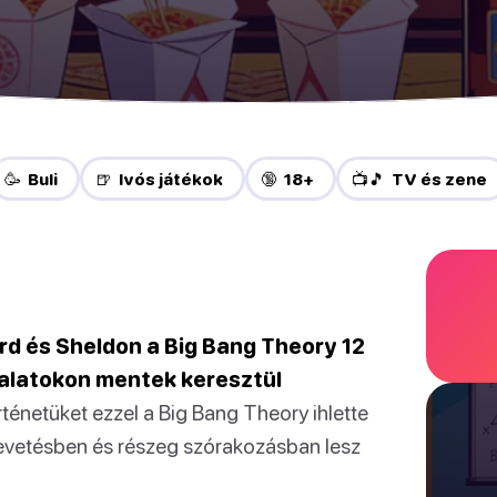
🥳 Buli
🍺 Ivós játékok
🔞 18+
📺🎵 TV és zene
ard és Sheldon a Big Bang Theory 12
alatokon mentek keresztül
rténetüket ezzel a Big Bang Theory ihlette
nevetésben és részeg szórakozásban lesz