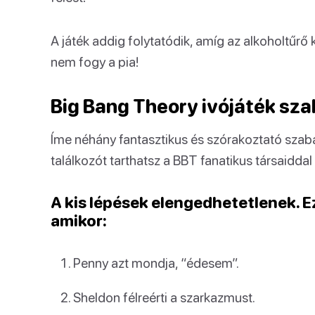
A játék addig folytatódik, amíg az alkoholtű
nem fogy a pia!
Big Bang Theory ivójáték sza
Íme néhány fantasztikus és szórakoztató szab
találkozót tarthatsz a BBT fanatikus társaidda
A kis lépések elengedhetetlenek. Ez
amikor:
Penny azt mondja, “édesem”.
Sheldon félreérti a szarkazmust.