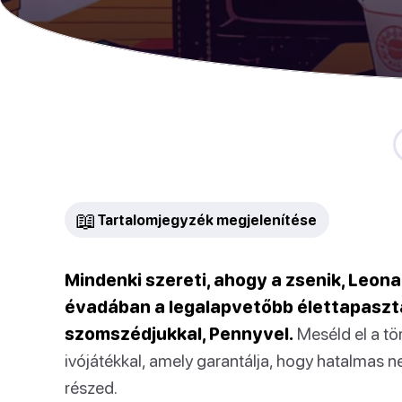
📖
Tartalomjegyzék megjelenítése
Mindenki szereti, ahogy a zsenik, Leon
évadában a legalapvetőbb élettapaszt
szomszédjukkal, Pennyvel.
Meséld el a tö
ivójátékkal, amely garantálja, hogy hatalmas 
részed.