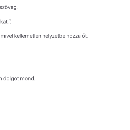
 szöveg.
at.”.
mivel kellemetlen helyzetbe hozza őt.
en dolgot mond.