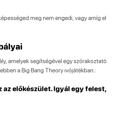
rő képességed meg nem engedi, vagy amíg el
bályai
ály, amelyek segítségével egy szórakoztató
l ebben a Big Bang Theory ivójátékban.:
 az előkészület. Igyál egy felest,