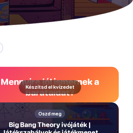
Mennyire jól ismernek a
Készítsd el kvízedet
barátaidat?
Oszd meg
Big Bang Theory ivójáték |
Játékszabályok és játékmenet