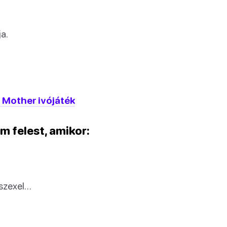
ja.
 Mother ivójáték
m felest, amikor:
 szexel…