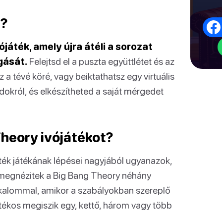
k?
játék, amely újra átéli a sorozat
gását.
Felejtsd el a puszta együttlétet és az
 a tévé köré, vagy beiktathatsz egy virtuális
dokról, és elkészítheted a saját mérgedet
heory ivójátékot?
ték játékának lépései nagyjából ugyanazok,
tt megnézitek a Big Bang Theory néhány
 alkalommal, amikor a szabályokban szereplő
átékos megiszik egy, kettő, három vagy több