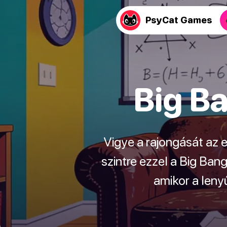
PsyCat Games
Big Ba
Vigye a rajongását az 
szintre ezzel a Big Ban
amikor a leny