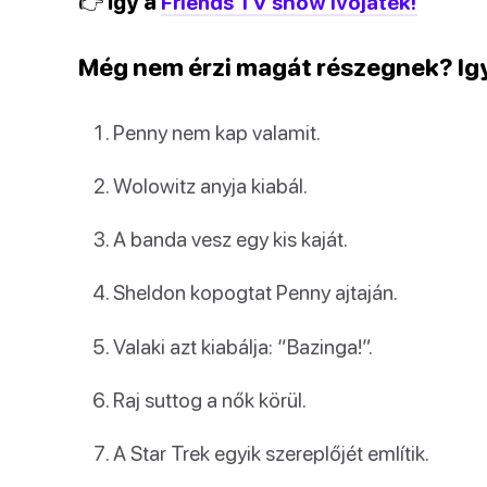
👉 Így a
Friends TV show ivójáték!
Még nem érzi magát részegnek? Igyá
Penny nem kap valamit.
Wolowitz anyja kiabál.
A banda vesz egy kis kaját.
Sheldon kopogtat Penny ajtaján.
Valaki azt kiabálja: “Bazinga!”.
Raj suttog a nők körül.
A Star Trek egyik szereplőjét említik.