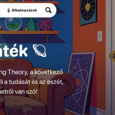
📱
Alkalmazások
áték 🪐
ang Theory, a következő
i a tudását és az eszét,
etről van szó!