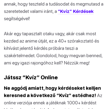
annak, hogy teszteld a tudásodat és megmutasd a
szeretetedet valami iránt, a
“Kvíz” Kérdések
segítségével!
Akár egy tapasztalt otaku vagy, akár csak most
kezded az anime útját, ez a 40+ szórakoztató és
kihívást jelentő kérdés próbára teszi a
szakértelmedet. Gondolod, hogy megvan benned,
ami egy igazi rajongóhoz kell? Nézzük meg!
Játssz “Kvíz” Online
Ne aggódj amiatt, hogy kérdéseket kelljen
keresned a következő “Kvíz” estédhez!
Az
online verziója ennek a játéknak 1000+ kérdést