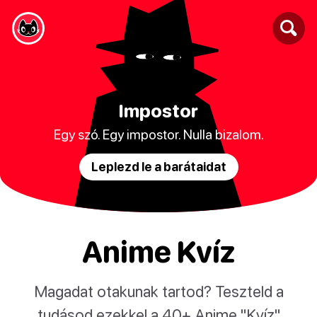
Impostor
Egy szó. Egy impostor. Nulla bizalom.
Leplezd le a barátaidat
Anime Kvíz
Magadat otakunak tartod? Teszteld a
tudásod ezekkel a 40+ Anime "Kvíz"