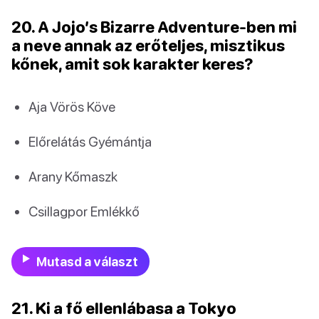
20. A Jojo’s Bizarre Adventure-ben mi
a neve annak az erőteljes, misztikus
kőnek, amit sok karakter keres?
Aja Vörös Köve
Előrelátás Gyémántja
Arany Kőmaszk
Csillagpor Emlékkő
Mutasd a választ
21. Ki a fő ellenlábasa a Tokyo