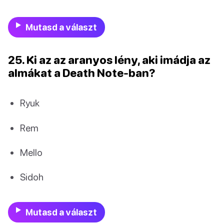
Mutasd a választ
25. Ki az az aranyos lény, aki imádja az
almákat a Death Note-ban?
Ryuk
Rem
Mello
Sidoh
Mutasd a választ