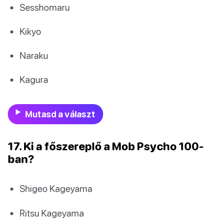
Sesshomaru
Kikyo
Naraku
Kagura
Mutasd a választ
17. Ki a főszereplő a Mob Psycho 100-
ban?
Shigeo Kageyama
Ritsu Kageyama