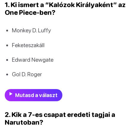
1. Ki ismert a “Kalózok Királyaként” az
One Piece-ben?
Monkey D. Luffy
Feketeszakáll
Edward Newgate
Gol D. Roger
Mutasd a választ
2. Kik a 7-es csapat eredeti tagjai a
Narutoban?