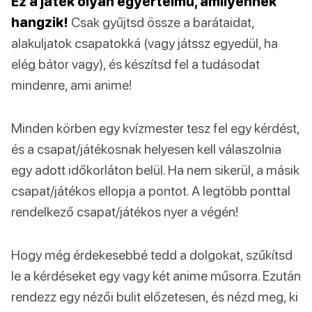
Ez a játék olyan egyértelmű, amilyennek
hangzik!
Csak gyűjtsd össze a barátaidat,
alakuljatok csapatokká (vagy játssz egyedül, ha
elég bátor vagy), és készítsd fel a tudásodat
mindenre, ami anime!
Minden körben egy kvízmester tesz fel egy kérdést,
és a csapat/játékosnak helyesen kell válaszolnia
egy adott időkorláton belül. Ha nem sikerül, a másik
csapat/játékos ellopja a pontot. A legtöbb ponttal
rendelkező csapat/játékos nyer a végén!
Hogy még érdekesebbé tedd a dolgokat, szűkítsd
le a kérdéseket egy vagy két anime műsorra. Ezután
rendezz egy nézői bulit előzetesen, és nézd meg, ki