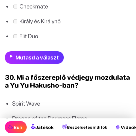
Checkmate
Király és Királynő
Elit Duo
Mutasd a választ
30. Mi a főszereplő védjegy mozdulata
a Yu Yu Hakusho-ban?
Spirit Wave
Dragon of the Darkness Flame
🕹
🥳
👋
🍿
Buli
Játékok
Videó
Beszélgetés indítók
Spirit Gun