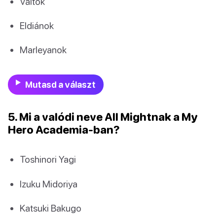
Váltók
Eldiánok
Marleyanok
Mutasd a választ
5. Mi a valódi neve All Mightnak a My
Hero Academia-ban?
Toshinori Yagi
Izuku Midoriya
Katsuki Bakugo