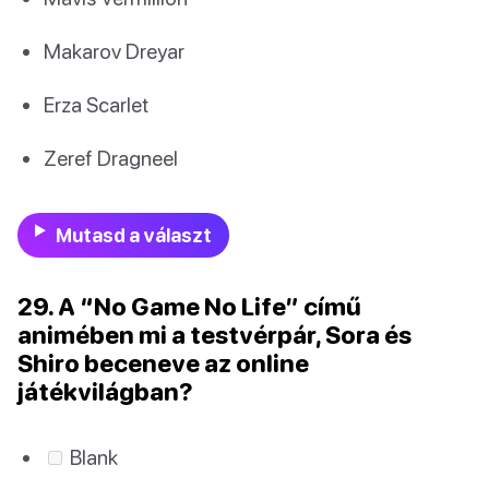
Makarov Dreyar
Erza Scarlet
Zeref Dragneel
Mutasd a választ
29. A “No Game No Life” című
animében mi a testvérpár, Sora és
Shiro beceneve az online
játékvilágban?
Blank