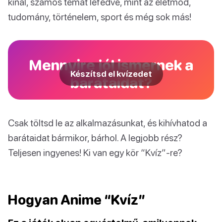
kínál, számos témát lefedve, mint az életmód,
tudomány, történelem, sport és még sok más!
Mennyire jól ismernek a
Készítsd el kvízedet
barátaidat?
Csak töltsd le az alkalmazásunkat, és kihívhatod a
barátaidat bármikor, bárhol. A legjobb rész?
Teljesen ingyenes! Ki van egy kör “Kvíz”-re?
Hogyan Anime “Kvíz”