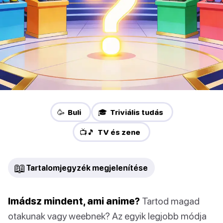
🥳 Buli
🎓 Triviális tudás
📺🎵 TV és zene
📖
Tartalomjegyzék megjelenítése
Imádsz mindent, ami anime?
Tartod magad
otakunak vagy weebnek? Az egyik legjobb módja