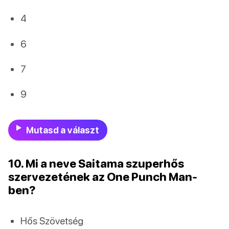
4
6
7
9
Mutasd a választ
10. Mi a neve Saitama szuperhős
szervezetének az One Punch Man-
ben?
Hős Szövetség