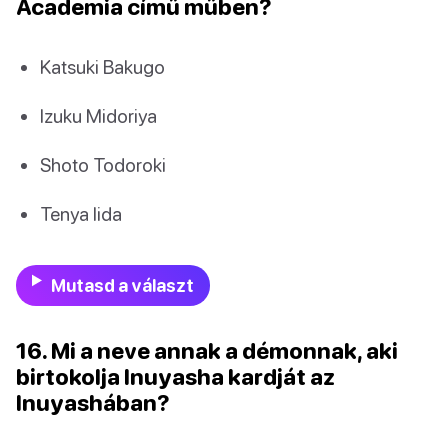
Academia című műben?
Katsuki Bakugo
Izuku Midoriya
Shoto Todoroki
Tenya Iida
Mutasd a választ
16. Mi a neve annak a démonnak, aki
birtokolja Inuyasha kardját az
Inuyashában?