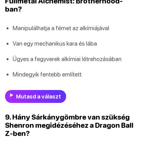
Fullmetal Alchemist: Brotherhood-
ban?
Manipulálhatja a fémet az alkímiájával
Van egy mechanikus kara és lába
Ügyes a fegyverek alkímiai létrehozásában
Mindegyik fentebb említett
Mutasd a választ
9. Hány Sárkánygömbre van szükség
Shenron megidézéséhez a Dragon Ball
Z-ben?