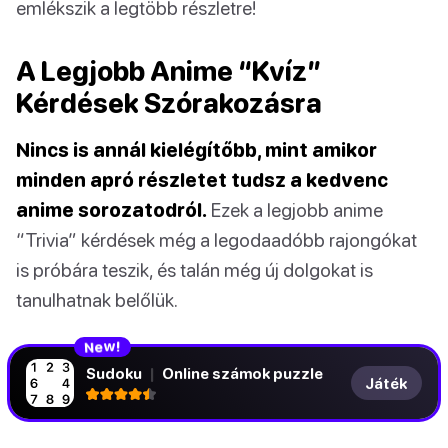
emlékszik a legtöbb részletre!
A Legjobb Anime “Kvíz”
Kérdések Szórakozásra
Nincs is annál kielégítőbb, mint amikor
minden apró részletet tudsz a kedvenc
anime sorozatodról.
Ezek a legjobb anime
“Trivia” kérdések még a legodaadóbb rajongókat
is próbára teszik, és talán még új dolgokat is
tanulhatnak belőlük.
N
e
!
w
Sudoku
|
Online számok puzzle
Játék