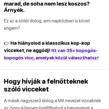
marad, de soha nem lesz koszos?
Árnyék.
Ez az a sötét dolog, ami napközben is követ
engem?
👉 Ha hiányolod a klasszikus kop-kop
vicceket, ne aggódj!
Itt van 35+ kopogós-
kopogós vicc, amelyek közül választhatsz!
Hogy hívják a felnőtteknek
szóló vicceket
A másik nagyszerű dolog a Mit nevezel vicceknek
az, hogy könnyen beállíthatod a hangnemet a