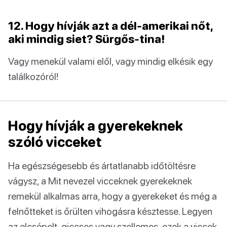
12. Hogy hívják azt a dél-amerikai nőt,
aki mindig siet? Sürgős-tina!
Vagy menekül valami elől, vagy mindig elkésik egy
találkozóról!
Hogy hívják a gyerekeknek
szóló vicceket
Ha egészségesebb és ártatlanabb időtöltésre
vágysz, a Mit nevezel vicceknek gyerekeknek
remekül alkalmas arra, hogy a gyerekeket és még a
felnőtteket is őrülten vihogásra késztesse. Legyen
az elcsépelt, giccses vagy szellemes, ezek a viccek