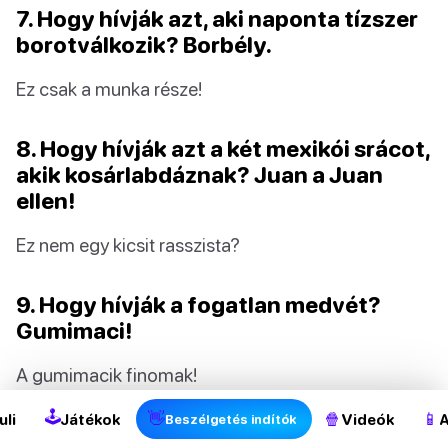
7. Hogy hívják azt, aki naponta tízszer
borotválkozik? Borbély.
Ez csak a munka része!
8. Hogy hívják azt a két mexikói srácot,
akik kosárlabdáznak? Juan a Juan
ellen!
Ez nem egy kicsit rasszista?
9. Hogy hívják a fogatlan medvét?
Gumimaci!
2
A gumimacik finomak!
🕹
👋
🍿
📱
uli
Játékok
Videók
A
Beszélgetés indítók
10. Hogy hívják azt a konzervnyitót,