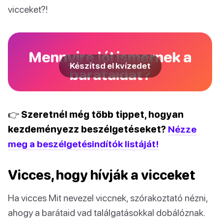
vicceket?!
Mennyire jól ismernek a
Készítsd el kvízedet
barátaidat?
👉 Szeretnél még több tippet, hogyan
kezdeményezz beszélgetéseket?
Nézze
meg a beszélgetésindítók listáját!
Vicces, hogy hívják a vicceket
Ha vicces Mit nevezel viccnek, szórakoztató nézni,
ahogy a barátaid vad találgatásokkal dobálóznak.