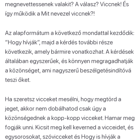
megnevettessenek valakit? A válasz? Viccnek! És
így működik a Mit nevezel viccnek?!
Az alapformátum a következő mondattal kezdődik:
“Hogy hívják”, majd a kérdés további része
következik, amely bármire vonatkozhat. A kérdések
általában egyszerűek, és könnyen megragadhatják
a közönséget, ami nagyszerű beszélgetésindítóvá
teszi őket.
Ha szeretsz vicceket mesélni, hogy megtörd a
jeget, akkor nem dobálhatod csak úgy a
közönségednek a kopp-kopp vicceket. Hamar meg
fogják unni. Kicsit meg kell keverned a vicceidet, és
egysorosokat, szóvicceket és Hogy is hívják a