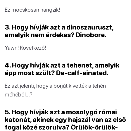
Ez mocskosan hangzik!
3. Hogy hívják azt a dinoszauruszt,
amelyik nem érdekes? Dinobore.
Yawn! Következő!
4. Hogy hívják azt a tehenet, amelyik
épp most szült? De-calf-einated.
Ez azt jelenti, hogy a borjút kivették a tehén
méhéből…?
5. Hogy hívják azt a mosolygó római
katonát, akinek egy hajszál van az első
fogai közé szorulva? Örülök-örülök-