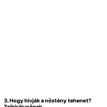
3. Hogy hívják a nőstény tehenet?
Tejkirálynőnek.