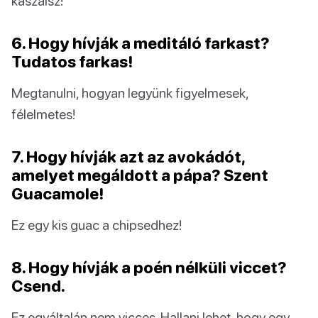
kaszálsz!
6. Hogy hívják a meditáló farkast?
Tudatos farkas!
Megtanulni, hogyan legyünk figyelmesek,
félelmetes!
7. Hogy hívják azt az avokádót,
amelyet megáldott a pápa? Szent
Guacamole!
Ez egy kis guac a chipsedhez!
8. Hogy hívják a poén nélküli viccet?
Csend.
Ez egyáltalán nem vicces. Hallani lehet, hogy egy