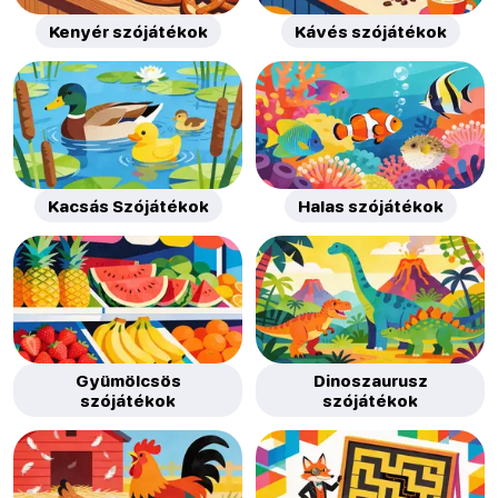
Kenyér szójátékok
Kávés szójátékok
Kacsás Szójátékok
Halas szójátékok
Gyümölcsös
Dinoszaurusz
szójátékok
szójátékok