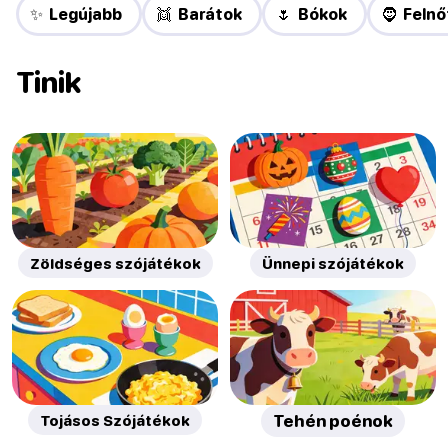
✨ Legújabb
👯 Barátok
🌷 Bókok
🧔 Felnő
Tinik
Zöldséges szójátékok
Ünnepi szójátékok
Tojásos Szójátékok
Tehén poénok