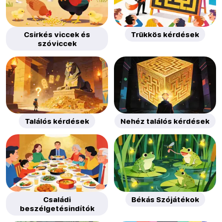
Csirkés viccek és
Trükkös kérdések
szóviccek
Találós kérdések
Nehéz találós kérdések
Családi
Békás Szójátékok
beszélgetésindítók