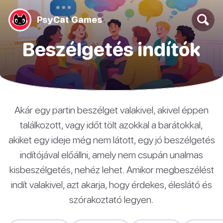
PsyCat Games
Beszélgetés indítók
Akár egy partin beszélget valakivel, akivel éppen
találkozott, vagy időt tölt azokkal a barátokkal,
akiket egy ideje még nem látott, egy jó beszélgetés
indítójával előállni, amely nem csupán unalmas
kisbeszélgetés, nehéz lehet. Amikor megbeszélést
indít valakivel, azt akarja, hogy érdekes, éleslátó és
szórakoztató legyen.