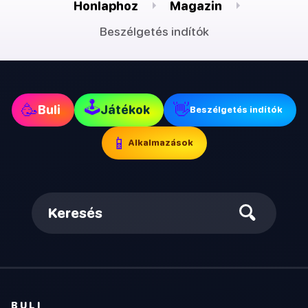
Honlaphoz
Magazin
Beszélgetés indítók
🕹
🥳
👋
Buli
Játékok
Beszélgetés indítók
📱
Alkalmazások
Keresés
BULI