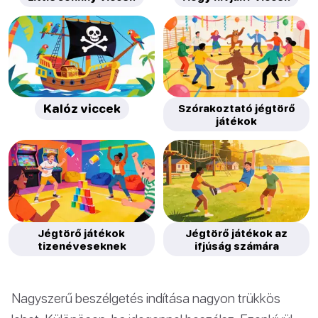
Kalóz viccek
Szórakoztató jégtörő
játékok
Jégtörő játékok
Jégtörő játékok az
tizenéveseknek
ifjúság számára
Nagyszerű beszélgetés indítása nagyon trükkös