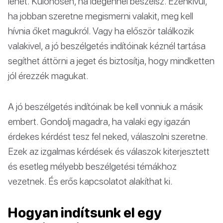
lehet. Különösen, ha idegennel beszélsz. Ezenkívül,
ha jobban szeretne megismerni valakit, meg kell
hívnia őket magukról. Vagy ha először találkozik
valakivel, a jó beszélgetés indítóinak kéznél tartása
segíthet áttörni a jeget és biztosítja, hogy mindketten
jól érezzék magukat.
A jó beszélgetés indítóinak be kell vonniuk a másik
embert. Gondolj magadra, ha valaki egy igazán
érdekes kérdést tesz fel neked, válaszolni szeretne.
Ezek az izgalmas kérdések és válaszok kiterjesztett
és esetleg mélyebb beszélgetési témákhoz
vezetnek. És erős kapcsolatot alakíthat ki.
Hogyan indítsunk el egy