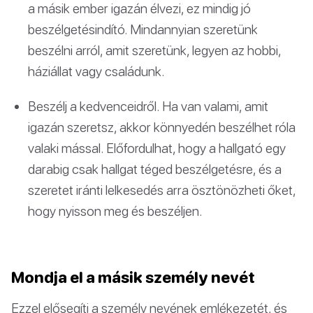
a másik ember igazán élvezi, ez mindig jó
beszélgetésindító. Mindannyian szeretünk
beszélni arról, amit szeretünk, legyen az hobbi,
háziállat vagy családunk.
Beszélj a kedvenceidről. Ha van valami, amit
igazán szeretsz, akkor könnyedén beszélhet róla
valaki mással. Előfordulhat, hogy a hallgató egy
darabig csak hallgat téged beszélgetésre, és a
szeretet iránti lelkesedés arra ösztönözheti őket,
hogy nyisson meg és beszéljen.
Mondja el a másik személy nevét
Ezzel elősegíti a személy nevének emlékezetét, és