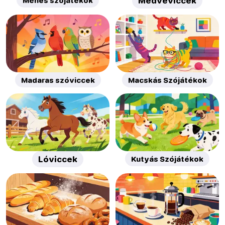
Méhes szójátékok
Medveviccek
Madaras szóviccek
Macskás Szójátékok
Lóviccek
Kutyás Szójátékok