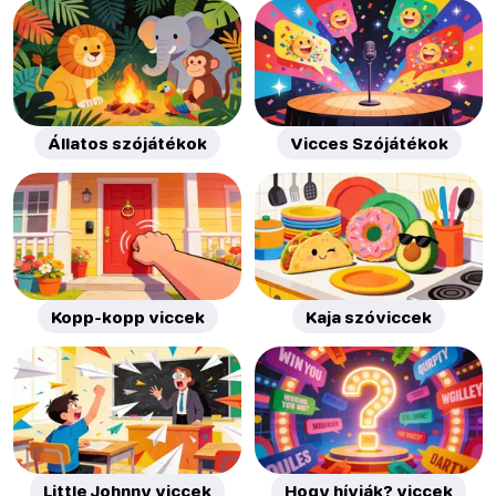
Állatos szójátékok
Vicces Szójátékok
Kopp-kopp viccek
Kaja szóviccek
Little Johnny viccek
Hogy hívják? viccek