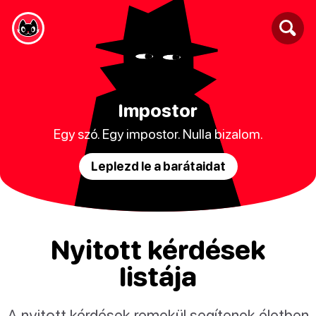
Impostor
Egy szó. Egy impostor. Nulla bizalom.
Leplezd le a barátaidat
Nyitott kérdések
listája
A nyitott kérdések remekül segítenek életben