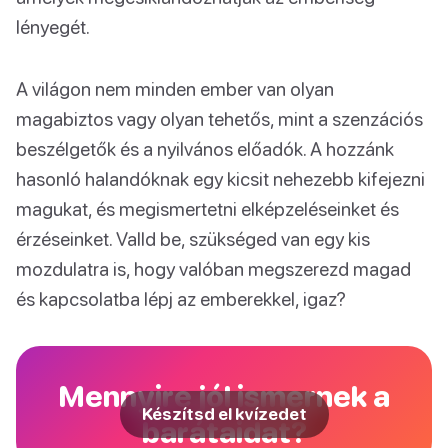
lényegét.
A világon nem minden ember van olyan
magabiztos vagy olyan tehetős, mint a szenzációs
beszélgetők és a nyilvános előadók. A hozzánk
hasonló halandóknak egy kicsit nehezebb kifejezni
magukat, és megismertetni elképzeléseinket és
érzéseinket. Valld be, szükséged van egy kis
mozdulatra is, hogy valóban megszerezd magad
és kapcsolatba lépj az emberekkel, igaz?
Mennyire jól ismernek a
Készítsd el kvízedet
barátaidat?