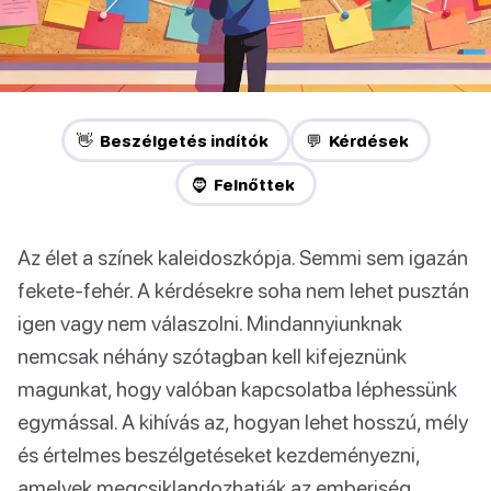
👋 Beszélgetés indítók
💬 Kérdések
🧔 Felnőttek
Az élet a színek kaleidoszkópja. Semmi sem igazán
fekete-fehér. A kérdésekre soha nem lehet pusztán
igen vagy nem válaszolni. Mindannyiunknak
nemcsak néhány szótagban kell kifejeznünk
magunkat, hogy valóban kapcsolatba léphessünk
egymással. A kihívás az, hogyan lehet hosszú, mély
és értelmes beszélgetéseket kezdeményezni,
amelyek megcsiklandozhatják az emberiség