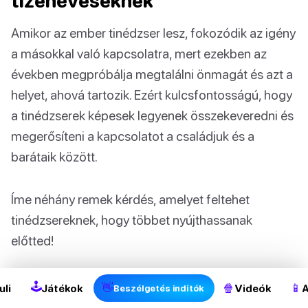
tizenéveseknek
Amikor az ember tinédzser lesz, fokozódik az igény
a másokkal való kapcsolatra, mert ezekben az
években megpróbálja megtalálni önmagát és azt a
helyet, ahová tartozik. Ezért kulcsfontosságú, hogy
a tinédzserek képesek legyenek összekeveredni és
megerősíteni a kapcsolatot a családjuk és a
barátaik között.
Íme néhány remek kérdés, amelyet feltehet
tinédzsereknek, hogy többet nyújthassanak
2
előtted!
👉
Neked ajánljuk:
Beszédtémák | 1000+
🕹
👋
🍿
📱
uli
Játékok
Videók
A
Beszélgetés indítók
nagyszerű ötlet beszélgetésekhez