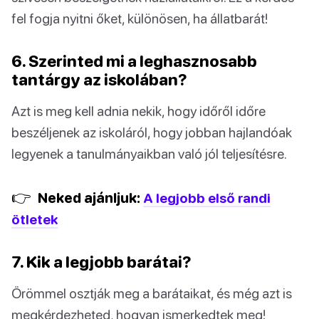
fel fogja nyitni őket, különösen, ha állatbarát!
6. Szerinted mi a leghasznosabb
tantárgy az iskolában?
Azt is meg kell adnia nekik, hogy időről időre
beszéljenek az iskoláról, hogy jobban hajlandóak
legyenek a tanulmányaikban való jól teljesítésre.
👉
Neked ajánljuk:
A legjobb első randi
ötletek
7. Kik a legjobb barátai?
Örömmel osztják meg a barátaikat, és még azt is
megkérdezheted, hogyan ismerkedtek meg!