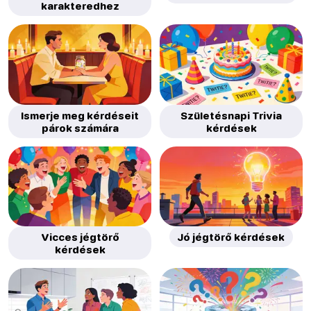
karakteredhez
Ismerje meg kérdéseit
Születésnapi Trivia
párok számára
kérdések
Vicces jégtörő
Jó jégtörő kérdések
kérdések