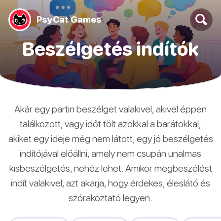
PsyCat Games
Beszélgetés indítók
Akár egy partin beszélget valakivel, akivel éppen
találkozott, vagy időt tölt azokkal a barátokkal,
akiket egy ideje még nem látott, egy jó beszélgetés
indítójával előállni, amely nem csupán unalmas
kisbeszélgetés, nehéz lehet. Amikor megbeszélést
indít valakivel, azt akarja, hogy érdekes, éleslátó és
szórakoztató legyen.