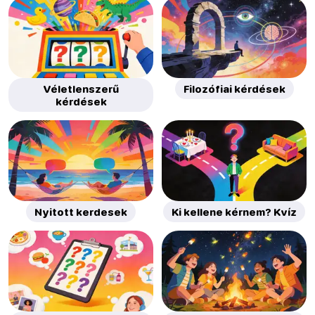
Véletlenszerű
Filozófiai kérdések
kérdések
Nyitott kerdesek
Ki kellene kérnem? Kvíz