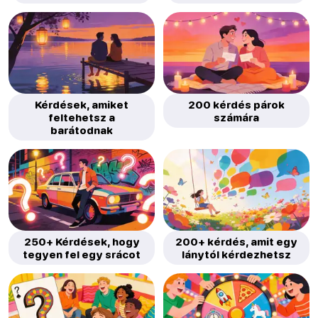
Kérdések, amiket
200 kérdés párok
feltehetsz a
számára
barátodnak
250+ Kérdések, hogy
200+ kérdés, amit egy
tegyen fel egy srácot
lánytól kérdezhetsz