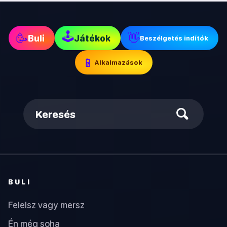
🕹
🥳
👋
Buli
Játékok
Beszélgetés indítók
📱
Alkalmazások
Keresés
BULI
Felelsz vagy mersz
Én még soha