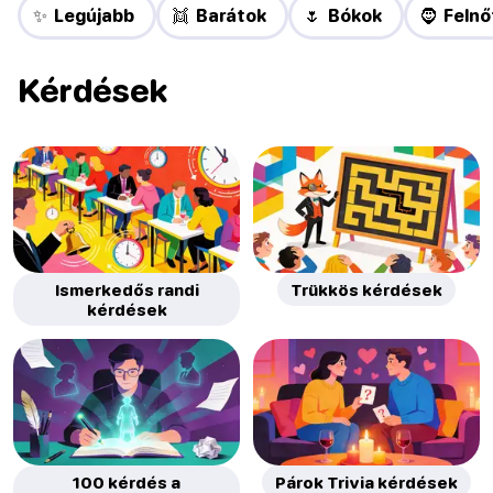
✨ Legújabb
👯 Barátok
🌷 Bókok
🧔 Felnő
Kérdések
Ismerkedős randi
Trükkös kérdések
kérdések
100 kérdés a
Párok Trivia kérdések