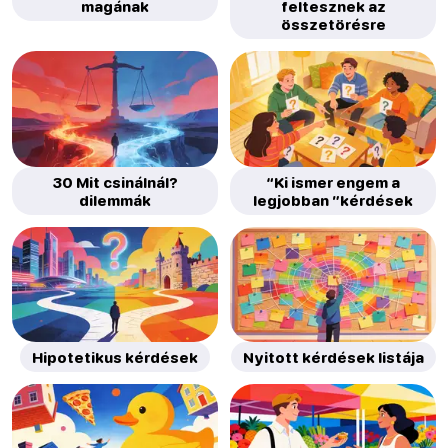
magának
feltesznek az
összetörésre
30 Mit csinálnál?
“Ki ismer engem a
dilemmák
legjobban ”kérdések
Hipotetikus kérdések
Nyitott kérdések listája