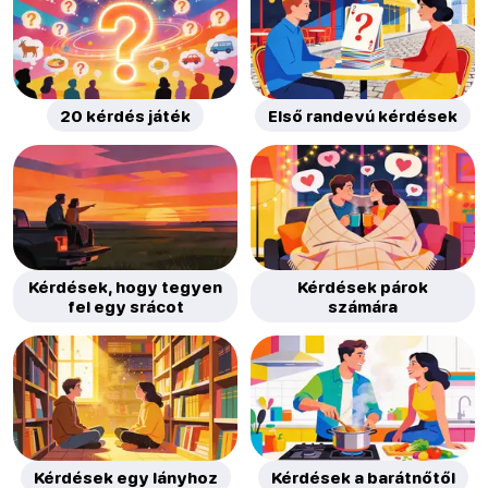
20 kérdés játék
Első randevú kérdések
Kérdések, hogy tegyen
Kérdések párok
fel egy srácot
számára
Kérdések egy lányhoz
Kérdések a barátnőtől