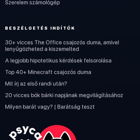
Szerelem számológép
BESZÉLGETÉS INDÍTÓK
30+ vicces The Office csajozós duma, amivel
lenyűgözheted a kiszemelted
A legjobb hipotetikus kérdések felsorolása
Top 40+ Minecraft csajozós duma
Mit írj az első randi után?
20 vicces bók bárki napjának megvilágításához
Milyen barát vagy? | Barátság teszt