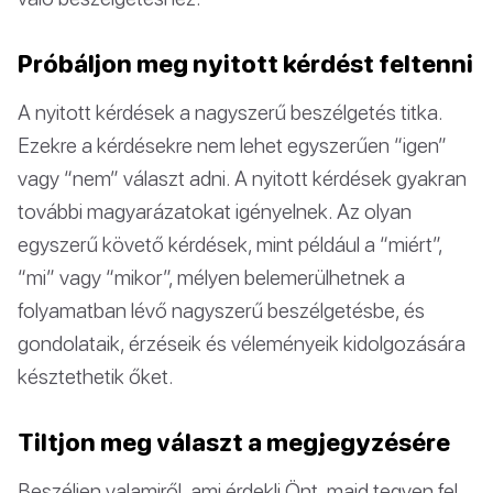
Próbáljon meg nyitott kérdést feltenni
A nyitott kérdések a nagyszerű beszélgetés titka.
Ezekre a kérdésekre nem lehet egyszerűen “igen”
vagy “nem” választ adni. A nyitott kérdések gyakran
további magyarázatokat igényelnek. Az olyan
egyszerű követő kérdések, mint például a “miért”,
“mi” vagy “mikor”, mélyen belemerülhetnek a
folyamatban lévő nagyszerű beszélgetésbe, és
gondolataik, érzéseik és véleményeik kidolgozására
késztethetik őket.
Tiltjon meg választ a megjegyzésére
Beszéljen valamiről, ami érdekli Önt, majd tegyen fel