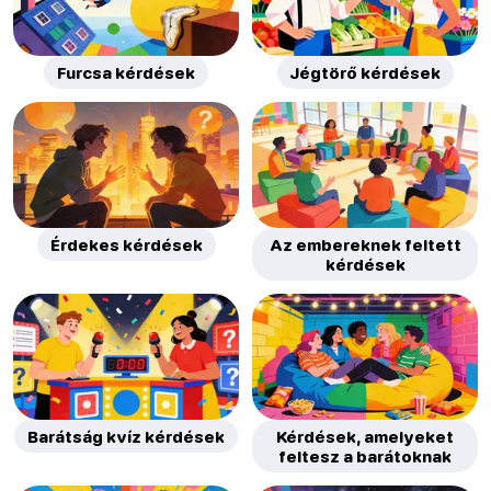
Furcsa kérdések
Jégtörő kérdések
Érdekes kérdések
Az embereknek feltett
kérdések
Barátság kvíz kérdések
Kérdések, amelyeket
feltesz a barátoknak