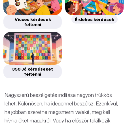
Vicces kérdések
Érdekes kérdések
feltenni
350 Jó kérdéseket
feltenni
Nagyszerű beszélgetés indítása nagyon trükkös
lehet. Különösen, ha idegennel beszélsz. Ezenkívül,
ha jobban szeretne megismerni valakit, meg kell
hívnia őket magukról. Vagy ha először találkozik