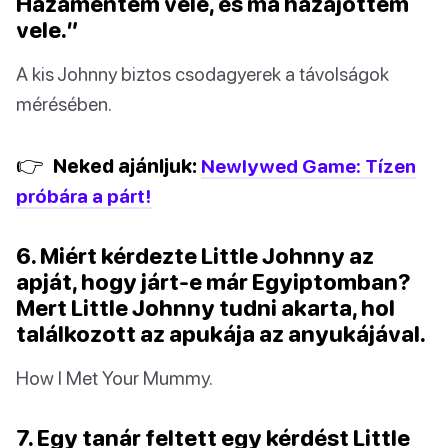
Hazamentem vele, és ma hazajöttem
vele.”
A kis Johnny biztos csodagyerek a távolságok
mérésében.
👉
Neked ajánljuk:
Newlywed Game: Tízen
próbára a párt!
6. Miért kérdezte Little Johnny az
apját, hogy járt-e már Egyiptomban?
Mert Little Johnny tudni akarta, hol
találkozott az apukája az anyukájával.
How I Met Your Mummy.
7. Egy tanár feltett egy kérdést Little