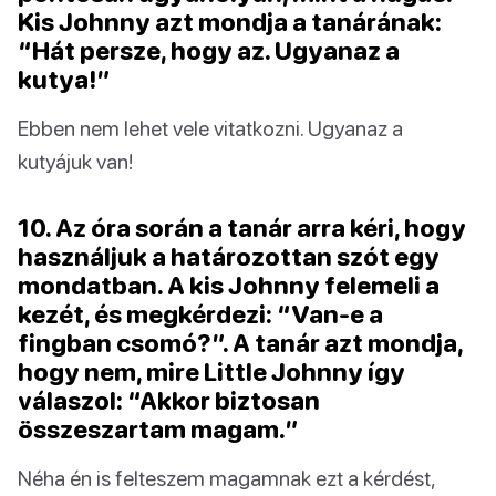
Kis Johnny azt mondja a tanárának:
“Hát persze, hogy az. Ugyanaz a
kutya!”
Ebben nem lehet vele vitatkozni. Ugyanaz a
kutyájuk van!
10. Az óra során a tanár arra kéri, hogy
használjuk a határozottan szót egy
mondatban. A kis Johnny felemeli a
kezét, és megkérdezi: “Van-e a
fingban csomó?”. A tanár azt mondja,
hogy nem, mire Little Johnny így
válaszol: “Akkor biztosan
összeszartam magam.”
Néha én is felteszem magamnak ezt a kérdést,