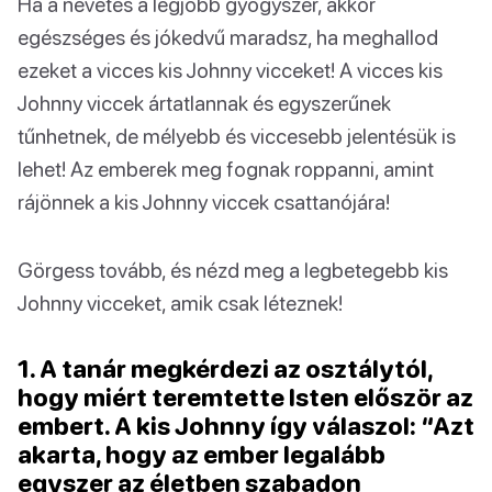
Ha a nevetés a legjobb gyógyszer, akkor
egészséges és jókedvű maradsz, ha meghallod
ezeket a vicces kis Johnny vicceket! A vicces kis
Johnny viccek ártatlannak és egyszerűnek
tűnhetnek, de mélyebb és viccesebb jelentésük is
lehet! Az emberek meg fognak roppanni, amint
rájönnek a kis Johnny viccek csattanójára!
Görgess tovább, és nézd meg a legbetegebb kis
Johnny vicceket, amik csak léteznek!
1. A tanár megkérdezi az osztálytól,
hogy miért teremtette Isten először az
embert. A kis Johnny így válaszol: “Azt
akarta, hogy az ember legalább
egyszer az életben szabadon