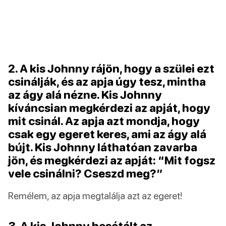
2. A kis Johnny rájön, hogy a szülei ezt
csinálják, és az apja úgy tesz, mintha
az ágy alá nézne. Kis Johnny
kíváncsian megkérdezi az apját, hogy
mit csinál. Az apja azt mondja, hogy
csak egy egeret keres, ami az ágy alá
bújt. Kis Johnny láthatóan zavarba
jön, és megkérdezi az apját: “Mit fogsz
vele csinálni? Cseszd meg?”
Remélem, az apja megtalálja azt az egeret!
3. A kis Johnny besétált az