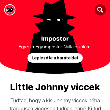
Impostor
Egy szó. Egy impostor. Nulla bizalom.
Leplezd le a barátaidat
Little Johnny viccek
Tudtad, hogy a kis Johnny viccek néha
tragikusan viccesek tudnak lenni? Ki tud