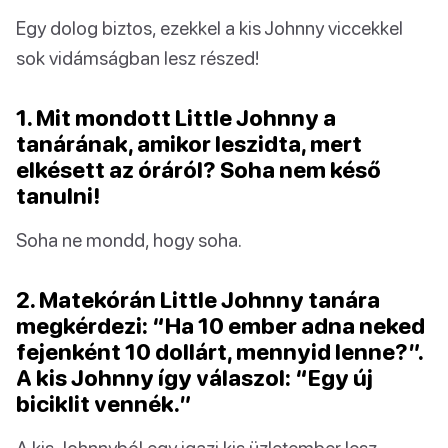
Egy dolog biztos, ezekkel a kis Johnny viccekkel
sok vidámságban lesz részed!
1. Mit mondott Little Johnny a
tanárának, amikor leszidta, mert
elkésett az óráról? Soha nem késő
tanulni!
Soha ne mondd, hogy soha.
2. Matekórán Little Johnny tanára
megkérdezi: “Ha 10 ember adna neked
fejenként 10 dollárt, mennyid lenne?”.
A kis Johnny így válaszol: “Egy új
biciklit vennék.”
A kis Johnnyból egy igazi kis üzletember lesz.