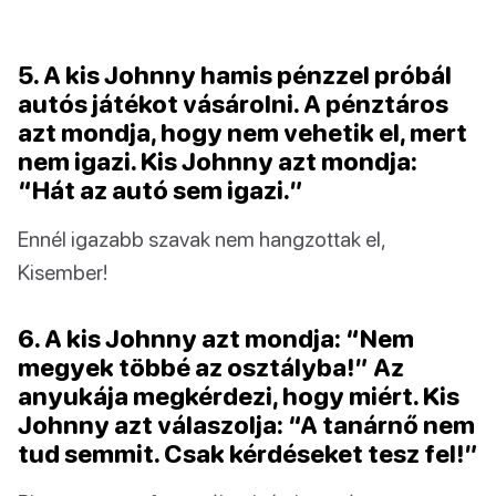
5. A kis Johnny hamis pénzzel próbál
autós játékot vásárolni. A pénztáros
azt mondja, hogy nem vehetik el, mert
nem igazi. Kis Johnny azt mondja:
“Hát az autó sem igazi.”
Ennél igazabb szavak nem hangzottak el,
Kisember!
6. A kis Johnny azt mondja: “Nem
megyek többé az osztályba!” Az
anyukája megkérdezi, hogy miért. Kis
Johnny azt válaszolja: “A tanárnő nem
tud semmit. Csak kérdéseket tesz fel!”