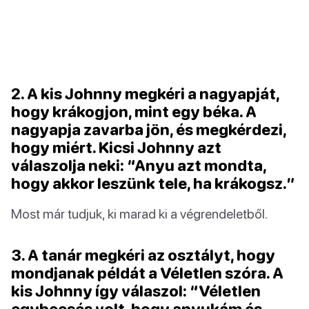
2. A kis Johnny megkéri a nagyapját,
hogy krákogjon, mint egy béka. A
nagyapja zavarba jön, és megkérdezi,
hogy miért. Kicsi Johnny azt
válaszolja neki: “Anyu azt mondta,
hogy akkor leszünk tele, ha krákogsz.”
Most már tudjuk, ki marad ki a végrendeletből.
3. A tanár megkéri az osztályt, hogy
mondjanak példát a Véletlen szóra. A
kis Johnny így válaszol: “Véletlen
egybeesés volt, hogy anyukám és