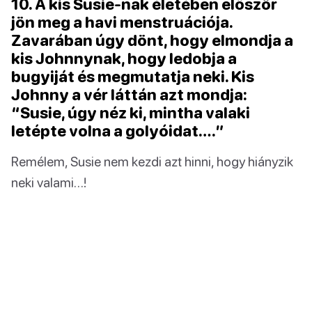
10. A kis Susie-nak életében először
jön meg a havi menstruációja.
Zavarában úgy dönt, hogy elmondja a
kis Johnnynak, hogy ledobja a
bugyiját és megmutatja neki. Kis
Johnny a vér láttán azt mondja:
“Susie, úgy néz ki, mintha valaki
letépte volna a golyóidat….”
Remélem, Susie nem kezdi azt hinni, hogy hiányzik
neki valami…!