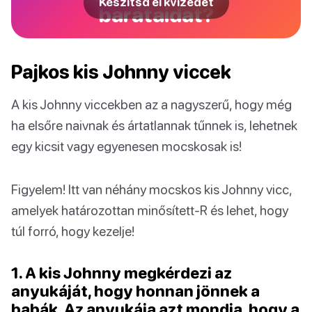
Készítsd el kvízedet
barátaidat?
Pajkos kis Johnny viccek
A kis Johnny viccekben az a nagyszerű, hogy még
ha elsőre naivnak és ártatlannak tűnnek is, lehetnek
egy kicsit vagy egyenesen mocskosak is!
Figyelem! Itt van néhány mocskos kis Johnny vicc,
amelyek határozottan minősített-R és lehet, hogy
túl forró, hogy kezelje!
1. A kis Johnny megkérdezi az
anyukáját, hogy honnan jönnek a
babák. Az anyukája azt mondja, hogy a