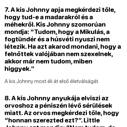
7. A kis Johnny apja megkérdezi tőle,
hogy tud-e a madarakról és a
méhekről. Kis Johnny szomorúan
mondja: “Tudom, hogy a Mikulás, a
fogtündér és a húsvéti nyuszi nem
létezik. Ha azt akarod mondani, hogy a
felnőttek valójában nem szexelnek,
akkor már nem tudom, miben
higgyek.”
A kis Johnny most éli át első életválságát.
8. A kis Johnny anyukája elviszi az
orvoshoz a péniszén lévő sérülések
miatt. Az orvos megkérdezi tőle, hogy
“honnan szerezted ezt?”. Little