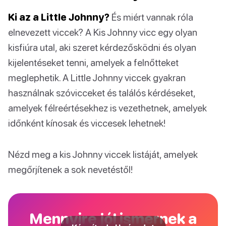
Ki az a Little Johnny?
És miért vannak róla
elnevezett viccek? A Kis Johnny vicc egy olyan
kisfiúra utal, aki szeret kérdezősködni és olyan
kijelentéseket tenni, amelyek a felnőtteket
meglephetik. A Little Johnny viccek gyakran
használnak szóvicceket és találós kérdéseket,
amelyek félreértésekhez is vezethetnek, amelyek
időnként kínosak és viccesek lehetnek!
Nézd meg a kis Johnny viccek listáját, amelyek
megőrjítenek a sok nevetéstől!
Mennyire jól ismernek a