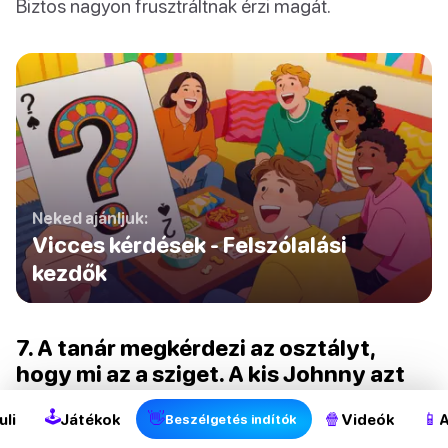
Biztos nagyon frusztráltnak érzi magát.
Neked ajánljuk:
Vicces kérdések - Felszólalási
kezdők
2
7. A tanár megkérdezi az osztályt,
hogy mi az a sziget. A kis Johnny azt
válaszolja: “minden oldalról víz borítja,
🕹
👋
🍿
📱
uli
Játékok
Videók
A
Beszélgetés indítók
kivéve az 1-et!”. A tanára megkérdezi: