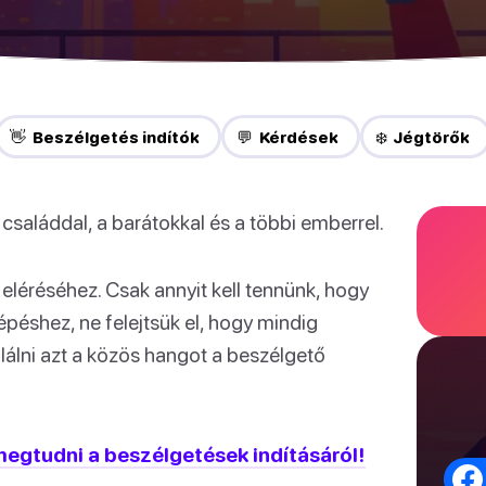
👋 Beszélgetés indítók
💬 Kérdések
❄️ Jégtörők
 családdal, a barátokkal és a többi emberrel.
léréséhez. Csak annyit kell tennünk, hogy
épéshez, ne felejtsük el, hogy mindig
lni azt a közös hangot a beszélgető
megtudni a beszélgetések indításáról!