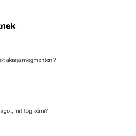
knek
ősöt akarja megmenteni?
got, mit fog kérni?