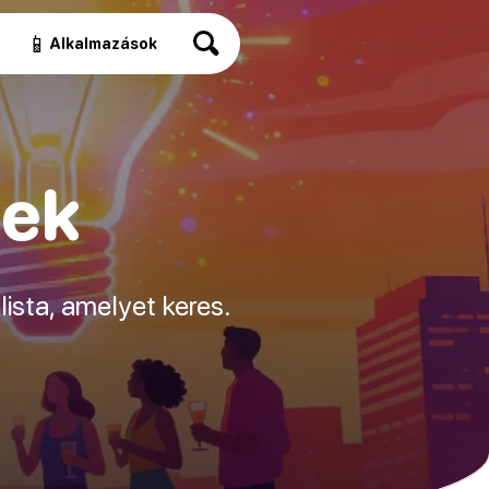
📱
Alkalmazások
sek
ista, amelyet keres.