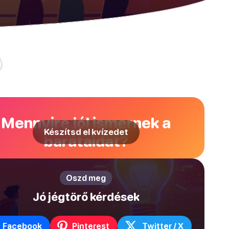
Mennyire jól ismernek a
Készítsd el kvízedet
barátaidat?
Oszd meg
Jó jégtörő kérdések
Facebook
Pinterest
Twitter / X