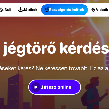
🥳
🕹
👋
🍿
Buli
Játékok
Beszélgetés indítók
Videók
 jégtörő kérdé
seket keres? Ne keressen tovább. Ez az a l
Játssz online