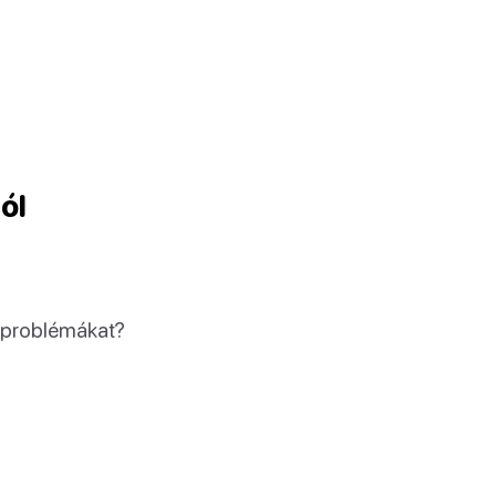
ól
 problémákat?