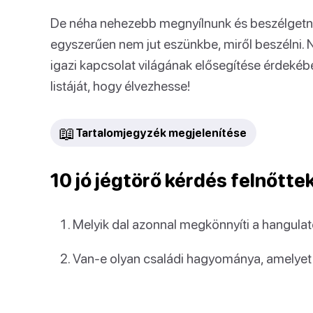
De néha nehezebb megnyílnunk és beszélgetn
egyszerűen nem jut eszünkbe, miről beszélni. 
igazi kapcsolat világának elősegítése érdekébe
listáját, hogy élvezhesse!
📖
Tartalomjegyzék megjelenítése
10 jó jégtörő kérdés felnőtte
Melyik dal azonnal megkönnyíti a hangula
Van-e olyan családi hagyománya, amelyet