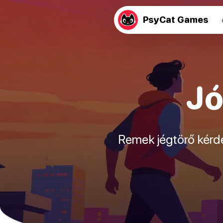
PsyCat Games
Jó
Remek jégtörő kérdé