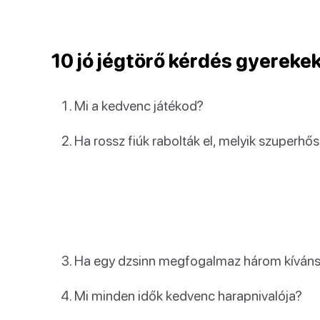
10 jó jégtörő kérdés gyereke
Mi a kedvenc játékod?
Ha rossz fiúk rabolták el, melyik szuperh
Ha egy dzsinn megfogalmaz három kívánsá
Mi minden idők kedvenc harapnivalója?