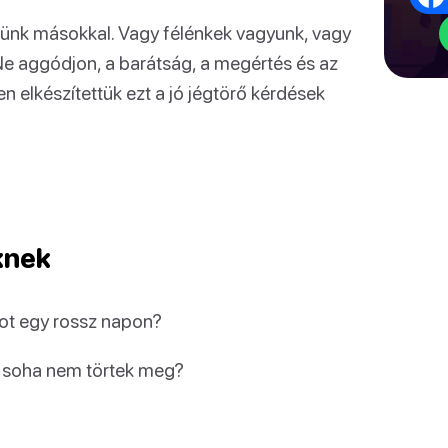
ünk másokkal. Vagy félénkek vagyunk, vagy
Ne aggódjon, a barátság, a megértés és az
n elkészítettük ezt a jó jégtörő kérdések
knek
tot egy rossz napon?
 soha nem törtek meg?