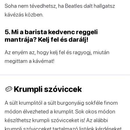
Soha nem tévedhetsz, ha Beatles dalt hallgatsz
kávézás közben.
5. Mi a barista kedvenc reggeli
mantrája? Kelj fel és darálj!
Az enyém az, hogy kelj fel és ragyogj, miután
megittam a kávémat!
🥔 Krumpli szóviccek
A sült krumplitól a sült burgonyáig sokféle finom
módon élvezheted a krumplit. Sok okos módon
készíthetsz krumpli szóvicceket is! Az alábbi
krumpli szóvicceket tartalmazó listánk kérdéseket