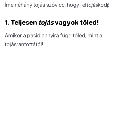
Íme néhány tojás szóvicc, hogy fel
tojás
kodj!
1. Teljesen
tojás
vagyok tőled!
Amikor a pasid annyira függ tőled, mint a
tojásrántottától!