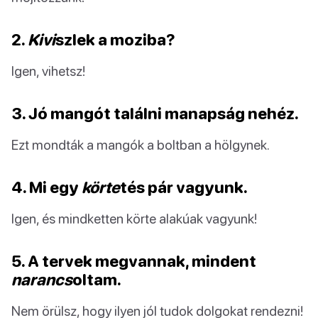
2.
Kivi
szlek a moziba?
Igen, vihetsz!
3. Jó mangót találni manapság nehéz.
Ezt mondták a mangók a boltban a hölgynek.
4. Mi egy
körte
tés pár vagyunk.
Igen, és mindketten körte alakúak vagyunk!
5. A tervek megvannak, mindent
narancs
oltam.
Nem örülsz, hogy ilyen jól tudok dolgokat rendezni!