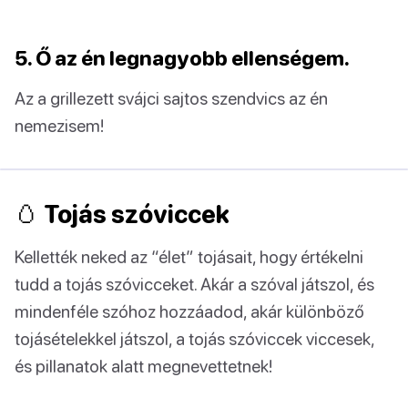
5. Ő az én legnagyobb ellenségem.
Az a grillezett svájci sajtos szendvics az én
nemezisem!
🥚 Tojás szóviccek
Kellették neked az “élet” tojásait, hogy értékelni
tudd a tojás szóvicceket. Akár a szóval játszol, és
mindenféle szóhoz hozzáadod, akár különböző
tojásételekkel játszol, a tojás szóviccek viccesek,
és pillanatok alatt megnevettetnek!