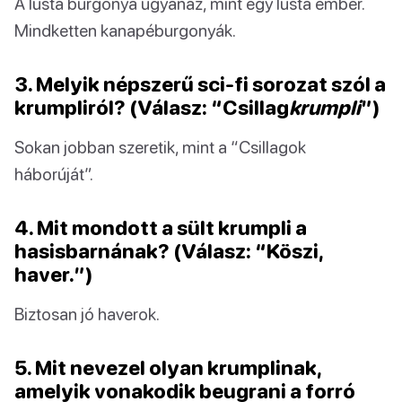
A lusta burgonya ugyanaz, mint egy lusta ember.
Mindketten kanapéburgonyák.
3. Melyik népszerű sci-fi sorozat szól a
krumpliról? (Válasz: “Csillag
krumpli
”)
Sokan jobban szeretik, mint a “Csillagok
háborúját”.
4. Mit mondott a sült krumpli a
hasisbarnának? (Válasz: “Köszi,
haver.”)
Biztosan jó haverok.
5. Mit nevezel olyan krumplinak,
amelyik vonakodik beugrani a forró