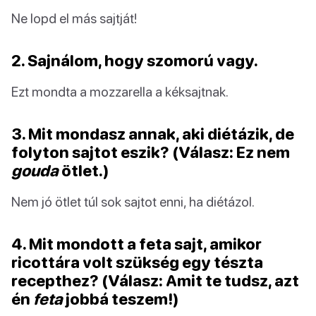
Ne lopd el más sajtját!
2. Sajnálom, hogy szomorú vagy.
Ezt mondta a mozzarella a kéksajtnak.
3. Mit mondasz annak, aki diétázik, de
folyton sajtot eszik? (Válasz: Ez nem
gouda
ötlet.)
Nem jó ötlet túl sok sajtot enni, ha diétázol.
4. Mit mondott a feta sajt, amikor
ricottára volt szükség egy tészta
recepthez? (Válasz: Amit te tudsz, azt
én
feta
jobbá teszem!)