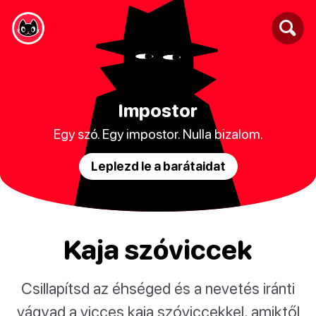
Impostor
Egy szó. Egy impostor. Nulla bizalom.
Leplezd le a barátaidat
Kaja szóviccek
Csillapítsd az éhséged és a nevetés iránti
vágyad a vicces kaja szóviccekkel, amiktől