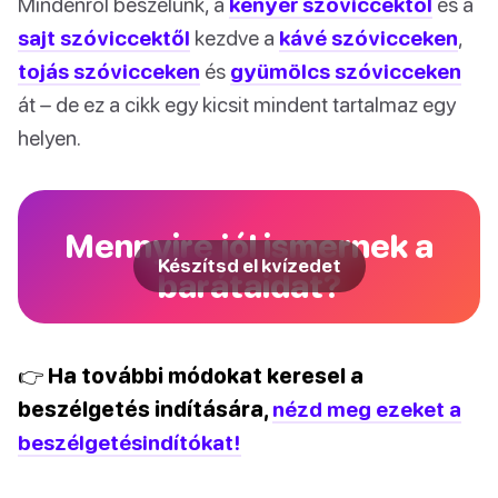
Mindenről beszélünk, a
kenyér szóviccektől
és a
sajt szóviccektől
kezdve a
kávé szóvicceken
,
tojás szóvicceken
és
gyümölcs szóvicceken
át – de ez a cikk egy kicsit mindent tartalmaz egy
helyen.
Mennyire jól ismernek a
Készítsd el kvízedet
barátaidat?
👉 Ha további módokat keresel a
beszélgetés indítására,
nézd meg ezeket a
beszélgetésindítókat!