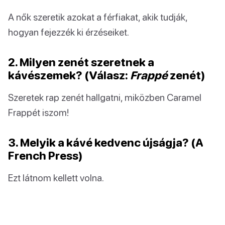
A nők szeretik azokat a férfiakat, akik tudják,
hogyan fejezzék ki érzéseiket.
2. Milyen zenét szeretnek a
kávészemek? (Válasz:
Frappé
zenét)
Szeretek rap zenét hallgatni, miközben Caramel
Frappét iszom!
3. Melyik a kávé kedvenc újságja? (A
French Press)
Ezt látnom kellett volna.