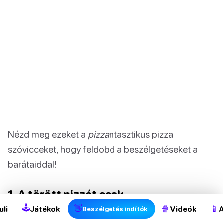
Nézd meg ezeket a
pizza
ntasztikus pizza
szóvicceket, hogy feldobd a beszélgetéseket a
barátaiddal!
2
1. A törött pizzát csak
paradicsompürével lehet megjavítani.
🕹
👋
🍿
📱
uli
Játékok
Videók
A
Beszélgetés indítók