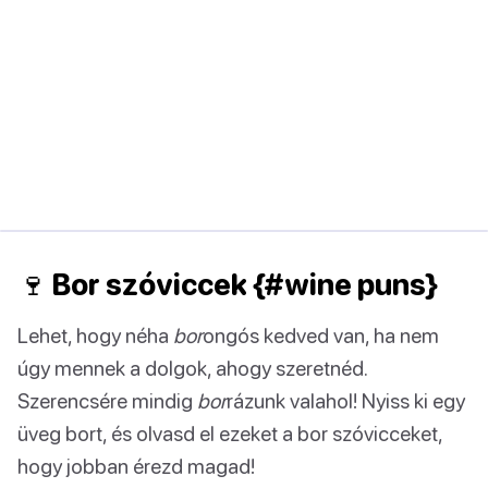
🍷 Bor szóviccek {#wine puns}
Lehet, hogy néha
bor
ongós kedved van, ha nem
úgy mennek a dolgok, ahogy szeretnéd.
Szerencsére mindig
bor
rázunk valahol! Nyiss ki egy
üveg bort, és olvasd el ezeket a bor szóvicceket,
hogy jobban érezd magad!