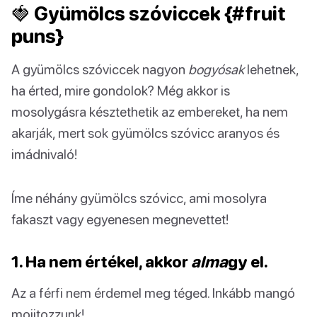
🍓 Gyümölcs szóviccek {#fruit
puns}
A gyümölcs szóviccek nagyon
bogyósak
lehetnek,
ha érted, mire gondolok? Még akkor is
mosolygásra késztethetik az embereket, ha nem
akarják, mert sok gyümölcs szóvicc aranyos és
imádnivaló!
Íme néhány gyümölcs szóvicc, ami mosolyra
fakaszt vagy egyenesen megnevettet!
1. Ha nem értékel, akkor
alma
gy el.
Az a férfi nem érdemel meg téged. Inkább mangó
mojitozzunk!