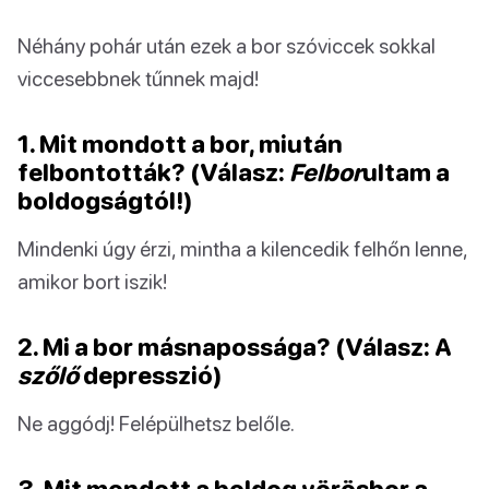
Néhány pohár után ezek a bor szóviccek sokkal
viccesebbnek tűnnek majd!
1. Mit mondott a bor, miután
felbontották? (Válasz:
Felbor
ultam a
boldogságtól!)
Mindenki úgy érzi, mintha a kilencedik felhőn lenne,
amikor bort iszik!
2. Mi a bor másnapossága? (Válasz: A
szőlő
depresszió)
Ne aggódj! Felépülhetsz belőle.
3. Mit mondott a boldog vörösbor a