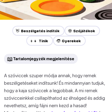
👋 Beszélgetés indítók
🤓 Szójátékok
👦👧 Tinik
🧒 Gyerekek
📖
Tartalomjegyzék megjelenítése
A szóviccek szuper módja annak, hogy remek
beszélgetéseket indítsunk! És mindannyian tudjuk,
hogy a kaja szóviccek a legjobbak. A mi remek
szóvicceinkkel csillapíthatod az éhséged és addig
nevethetsz, amíg fájni nem kezd a hasad!