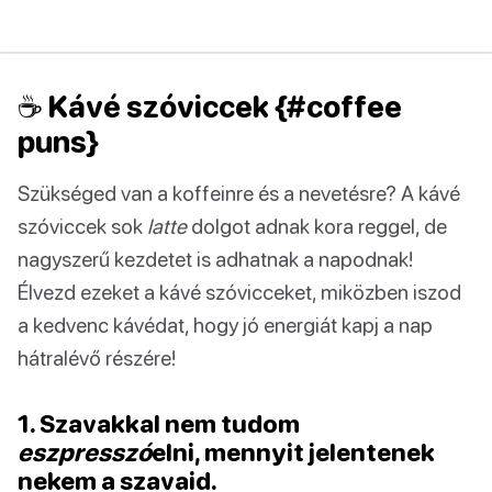
☕ Kávé szóviccek {#coffee
puns}
Szükséged van a koffeinre és a nevetésre? A kávé
szóviccek sok
latte
dolgot adnak kora reggel, de
nagyszerű kezdetet is adhatnak a napodnak!
Élvezd ezeket a kávé szóvicceket, miközben iszod
a kedvenc kávédat, hogy jó energiát kapj a nap
hátralévő részére!
1. Szavakkal nem tudom
eszpresszó
elni, mennyit jelentenek
nekem a szavaid.