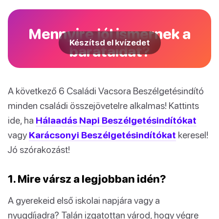
Mennyire jól ismernek a
Készítsd el kvízedet
barátaidat?
A következő 6 Családi Vacsora Beszélgetésindító
minden családi összejövetelre alkalmas! Kattints
ide, ha
Hálaadás Napi Beszélgetésindítókat
vagy
Karácsonyi Beszélgetésindítókat
keresel!
Jó szórakozást!
1. Mire vársz a legjobban idén?
A gyerekeid első iskolai napjára vagy a
nyugdíjadra? Talán izgatottan várod, hogy végre