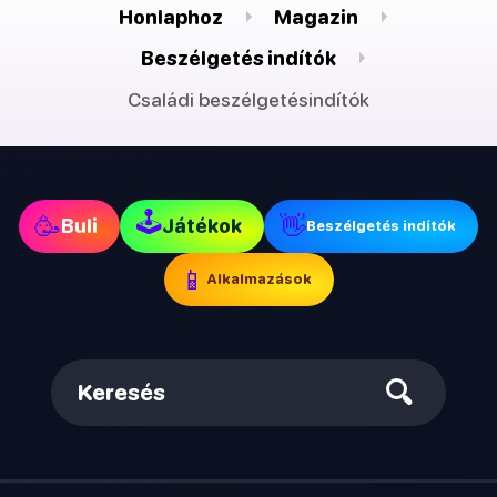
Honlaphoz
Magazin
Beszélgetés indítók
Családi beszélgetésindítók
🕹
🥳
👋
Buli
Játékok
Beszélgetés indítók
📱
Alkalmazások
Keresés