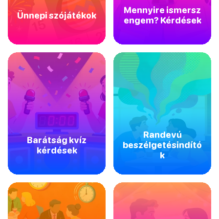
Mennyire ismersz
Ünnepi szójátékok
engem? Kérdések
Randevú
Barátság kvíz
beszélgetésindító
kérdések
k