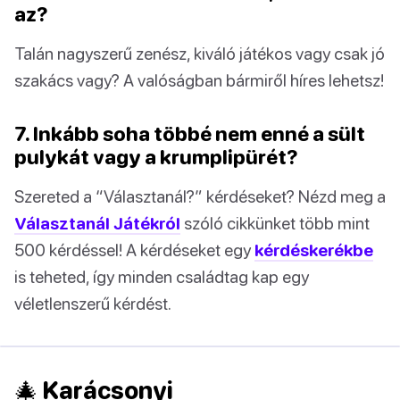
az?
Talán nagyszerű zenész, kiváló játékos vagy csak jó
szakács vagy? A valóságban bármiről híres lehetsz!
7. Inkább soha többé nem enné a sült
pulykát vagy a krumplipürét?
Szereted a “Választanál?” kérdéseket? Nézd meg a
Választanál Játékról
szóló cikkünket több mint
500 kérdéssel! A kérdéseket egy
kérdéskerékbe
is teheted, így minden családtag kap egy
véletlenszerű kérdést.
🎄 Karácsonyi