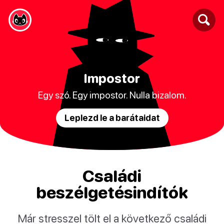
Impostor
Egy szó. Egy impostor. Nulla bizalom.
Leplezd le a barátaidat
Családi
beszélgetésindítók
Már stresszel tölt el a következő családi