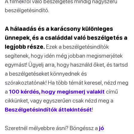
A filmekről való beszélgetés mindig nagyszerű
beszélgetésindító.
A hálaadás és a karácsony különleges
ünnepek, és a családdal való beszélgetés a
legjobb része.
Ezek a beszélgetésindítók
segítenek, hogy idén még jobban megismerjétek
egymást! Ügyelj arra, hogy használd őket, és tartsd
a beszélgetéseket könnyednek és
szórakoztatónak! Ha több témát keresel, nézd meg
a
100 kérdés, hogy megismerj valakit
című
cikkünket, vagy egyszerűen csak nézd meg a
Beszélgetésindítók áttekintését
!
Szeretnél mélyebbre ásni? Böngéssz a
jó