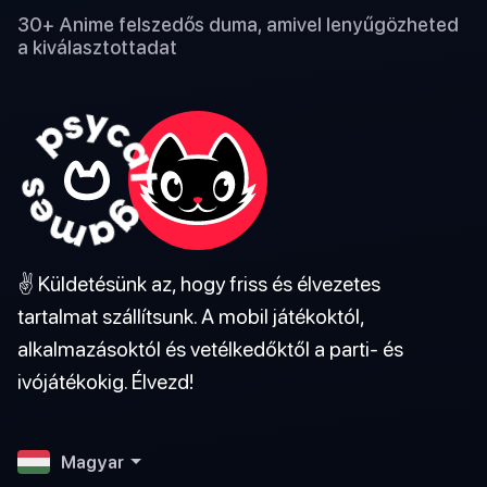
30+ Anime felszedős duma, amivel lenyűgözheted
a kiválasztottadat
✌️ Küldetésünk az, hogy friss és élvezetes
tartalmat szállítsunk. A mobil játékoktól,
alkalmazásoktól és vetélkedőktől a parti- és
ivójátékokig. Élvezd!
Magyar