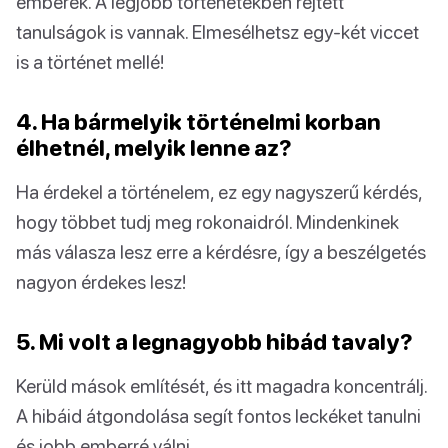
emberek. A legjobb történetekben rejtett
tanulságok is vannak. Elmesélhetsz egy-két viccet
is a történet mellé!
4. Ha bármelyik történelmi korban
élhetnél, melyik lenne az?
Ha érdekel a történelem, ez egy nagyszerű kérdés,
hogy többet tudj meg rokonaidról. Mindenkinek
más válasza lesz erre a kérdésre, így a beszélgetés
nagyon érdekes lesz!
5. Mi volt a legnagyobb hibád tavaly?
Kerüld mások említését, és itt magadra koncentrálj.
A hibáid átgondolása segít fontos leckéket tanulni
és jobb emberré válni.