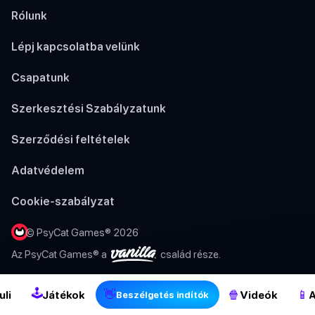
Rólunk
Lépj kapcsolatba velünk
Csapatunk
Szerkesztési Szabályzatunk
Szerződési feltételek
Adatvédelem
Cookie-szabályzat
© PsyCat Games® 2026
2
Az PsyCat Games® a
család része.
🕹
👋
🍿
📱
uli
Játékok
Videók
A
Beszélgetés indítók