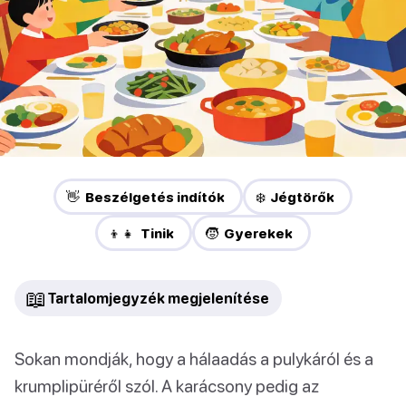
👋 Beszélgetés indítók
❄️ Jégtörők
👦👧 Tinik
🧒 Gyerekek
📖
Tartalomjegyzék megjelenítése
Sokan mondják, hogy a hálaadás a pulykáról és a
krumplipüréről szól. A karácsony pedig az