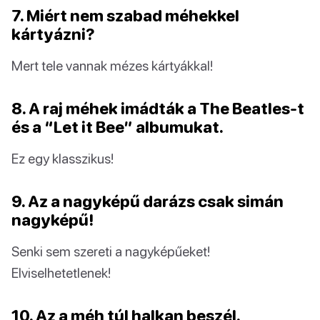
7. Miért nem szabad méhekkel
kártyázni?
Mert tele vannak mézes kártyákkal!
8. A raj méhek imádták a The Beatles-t
és a “Let it Bee” albumukat.
Ez egy klasszikus!
9. Az a nagyképű darázs csak simán
nagyképű!
Senki sem szereti a nagyképűeket!
Elviselhetetlenek!
10. Az a méh túl halkan beszél.