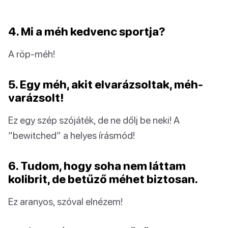
4. Mi a méh kedvenc sportja?
A röp-méh!
5. Egy méh, akit elvarázsoltak, méh-
varázsolt!
Ez egy szép szójáték, de ne dőlj be neki! A
“bewitched” a helyes írásmód!
6. Tudom, hogy soha nem láttam
kolibrit, de betűző méhet biztosan.
Ez aranyos, szóval elnézem!