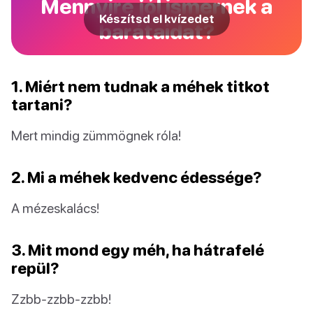
Mennyire jól ismernek a
Készítsd el kvízedet
barátaidat?
1. Miért nem tudnak a méhek titkot
tartani?
Mert mindig zümmögnek róla!
2. Mi a méhek kedvenc édessége?
A mézeskalács!
3. Mit mond egy méh, ha hátrafelé
repül?
Zzbb-zzbb-zzbb!