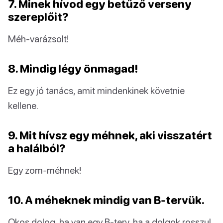
7. Minek hívod egy betűző verseny
szereplőit?
Méh-varázsolt!
8. Mindig légy önmagad!
Ez egy jó tanács, amit mindenkinek követnie
kellene.
9. Mit hívsz egy méhnek, aki visszatért
a halálból?
Egy zom-méhnek!
10. A méheknek mindig van B-tervük.
Okos dolog, ha van egy B-terv, ha a dolgok rosszul