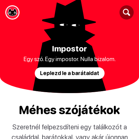
Impostor
Egy szó. Egy impostor. Nulla bizalom.
Leplezd le a barátaidat
Méhes szójátékok
Szeretnél felpezsdíteni egy találkozót a
családdal, barátokkal, vagy akár újonnan