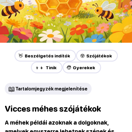
👋 Beszélgetés indítók
🤓 Szójátékok
👦👧 Tinik
🧒 Gyerekek
📖
Tartalomjegyzék megjelenítése
Vicces méhes szójátékok
A méhek példái azoknak a dolgoknak,
amelyek egyszerre lehetnek szépek és