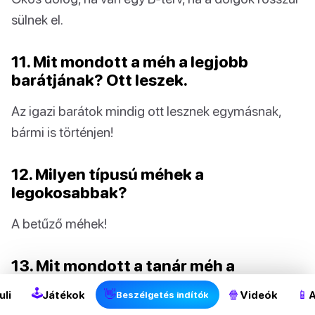
sülnek el.
11. Mit mondott a méh a legjobb
barátjának? Ott leszek.
Az igazi barátok mindig ott lesznek egymásnak,
bármi is történjen!
12. Milyen típusú méhek a
legokosabbak?
A betűző méhek!
2
13. Mit mondott a tanár méh a
diákjainak?
🕹
👋
🍿
📱
uli
Játékok
Videók
A
Beszélgetés indítók
Viselkedjetek a legjobban!