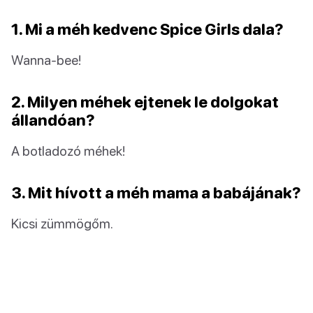
1. Mi a méh kedvenc Spice Girls dala?
Wanna-bee!
2. Milyen méhek ejtenek le dolgokat
állandóan?
A botladozó méhek!
3. Mit hívott a méh mama a babájának?
Kicsi zümmögőm.