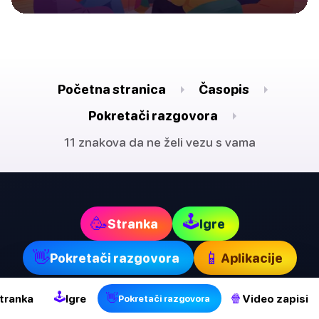
Početna stranica
Časopis
Pokretači razgovora
11 znakova da ne želi vezu s vama
🕹
🥳
Stranka
Igre
👋
📱
Pokretači razgovora
Aplikacije
🕹
👋
🍿
tranka
Igre
Video zapisi
Pokretači razgovora