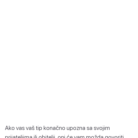
Ako vas vaš tip konačno upozna sa svojim
prijateljima ili obitelji, oni će vam možda govoriti