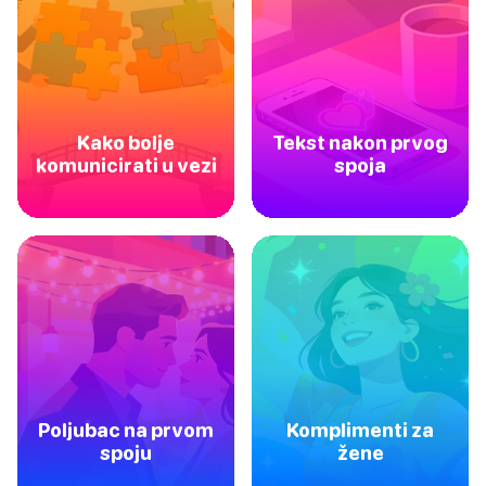
Kako bolje
Tekst nakon prvog
komunicirati u vezi
spoja
Poljubac na prvom
Komplimenti za
spoju
žene