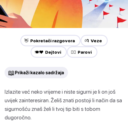
👋 Pokretači razgovora
💏 Veze
🍽️❤️ Dejtovi
❤️‍🔥 Parovi
📖
Prikaži kazalo sadržaja
Izlazite već neko vrijeme i niste sigurni je li on još
uvijek zainteresiran. Želiš znati postoji li način da sa
sigurnošću znaš želi li tvoj tip biti s tobom
dugoročno.