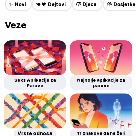
✨ Novi
🍽️❤️ Dejtovi
🧒 Djeca
🤓 Dosjetke
Veze
Seks Aplikacije za
Najbolje aplikacije za
Parove
parove
Vrste odnosa
11 znakova da ne želi