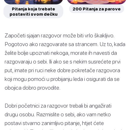
Pitanja koja trebate
200 Pitanja za parove
postaviti svom dečku
Započeti sjajan razgovor može biti vrlo škakljivo.
Pogotovo ako razgovarate sa strancem. Uz to, kada
želite bolje upoznati nekoga, morate ih navesti da
razgovaraju o sebi. Ili ako se s nekim susrećete prvi
put, imate pri ruci neke dobre pokretače razgovora
koji mogu pomoći u probijanju leda i osigurati da se
obojica dobro provodite.
Dobri početnici za razgovor trebali bi angažirati
drugu osobu. Razmislite o sebi, ako vam netko
postavi stvarno zanimljivo pitanje, htjet ćete