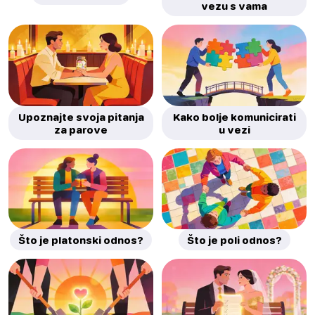
vezu s vama
Upoznajte svoja pitanja
Kako bolje komunicirati
za parove
u vezi
Što je platonski odnos?
Što je poli odnos?