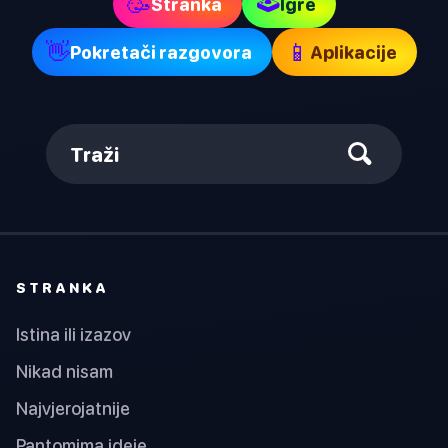
🕹
🥳
Stranka
Igre
👋
📱
Pokretači razgovora
Aplikacije
Traži
STRANKA
Istina ili izazov
Nikad nisam
Najvjerojatnije
Pantomima ideje