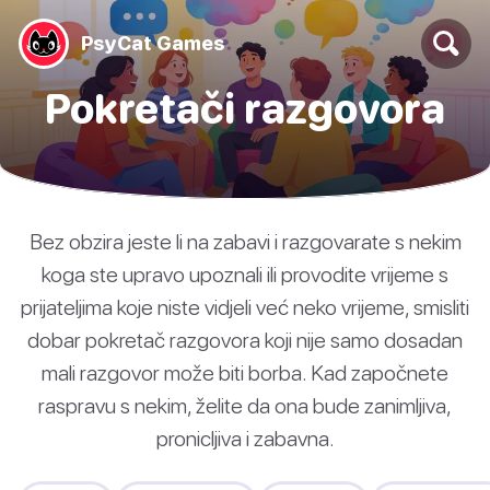
PsyCat Games
Pokretači razgovora
Bez obzira jeste li na zabavi i razgovarate s nekim
koga ste upravo upoznali ili provodite vrijeme s
prijateljima koje niste vidjeli već neko vrijeme, smisliti
dobar pokretač razgovora koji nije samo dosadan
mali razgovor može biti borba. Kad započnete
raspravu s nekim, želite da ona bude zanimljiva,
pronicljiva i zabavna.