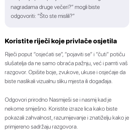
nagradama druge večeri?” mogli biste
odgovoriti: “Što ste mislili?”
Koristite riječi koje privlače osjetila
Riječi poput “osjećati se”, “pojaviti se” i “čuti” potiču
slušatelja da ne samo obraća pažnju, već i pamti vaš
razgovor. Opišite boje, zvukove, ukuse i osjećaje da
biste naslikali vizualnu sliku mjesta ili događaja.
Odgovori prirodno Nasmiješi se i nasmij kad je
nekome smiješno. Koristite izraze lica kako biste
pokazali zahvalnost, razumijevanje i znatiželju kako je
primjereno sadržaju razgovora.