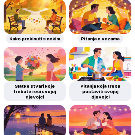
Kako prekinuti s nekim
Pitanja o vezama
Slatke stvari koje
Pitanja koja treba
trebate reći svojoj
postaviti svojoj
djevojci
djevojci