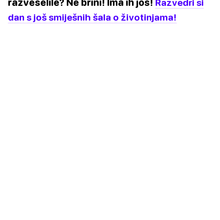
razveselile? Ne brini! Ima ih još!
Razvedri si
dan s još smiješnih šala o životinjama!