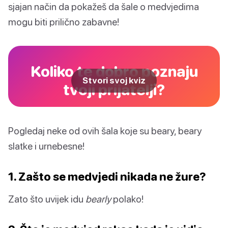
sjajan način da pokažeš da šale o medvjedima
mogu biti prilično zabavne!
Koliko te dobro poznaju
Stvori svoj kviz
tvoji prijatelji?
Pogledaj neke od ovih šala koje su beary, beary
slatke i urnebesne!
1. Zašto se medvjedi nikada ne žure?
Zato što uvijek idu
bearly
polako!