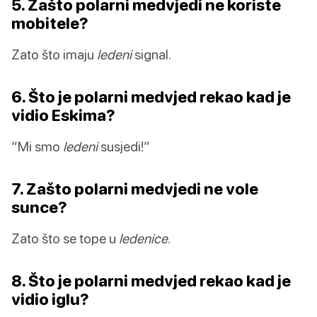
5. Zašto polarni medvjedi ne koriste
mobitele?
Zato što imaju
ledeni
signal.
6. Što je polarni medvjed rekao kad je
vidio Eskima?
“Mi smo
ledeni
susjedi!”
7. Zašto polarni medvjedi ne vole
sunce?
Zato što se tope u
ledenice
.
8. Što je polarni medvjed rekao kad je
vidio iglu?