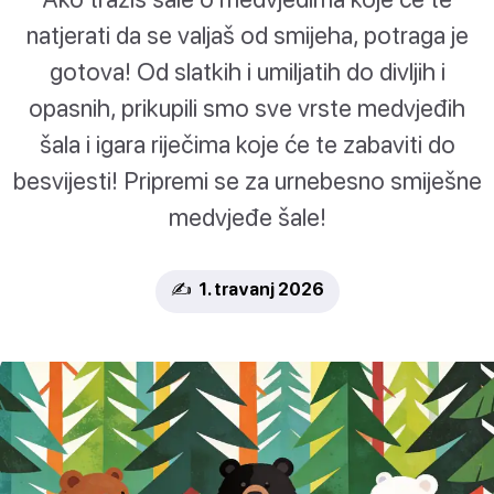
natjerati da se valjaš od smijeha, potraga je
gotova! Od slatkih i umiljatih do divljih i
opasnih, prikupili smo sve vrste medvjeđih
šala i igara riječima koje će te zabaviti do
besvijesti! Pripremi se za urnebesno smiješne
medvjeđe šale!
✍️ 1. travanj 2026