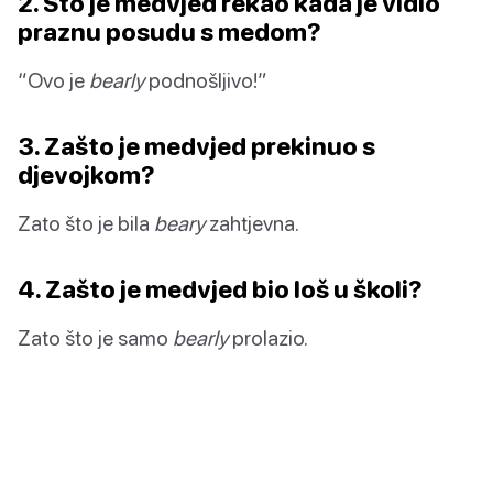
2. Što je medvjed rekao kada je vidio
praznu posudu s medom?
“Ovo je
bearly
podnošljivo!”
3. Zašto je medvjed prekinuo s
djevojkom?
Zato što je bila
beary
zahtjevna.
4. Zašto je medvjed bio loš u školi?
Zato što je samo
bearly
prolazio.