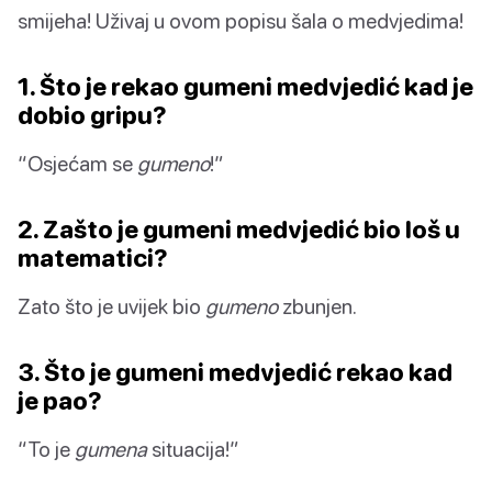
smijeha! Uživaj u ovom popisu šala o medvjedima!
1. Što je rekao gumeni medvjedić kad je
dobio gripu?
“Osjećam se
gumeno
!”
2. Zašto je gumeni medvjedić bio loš u
matematici?
Zato što je uvijek bio
gumeno
zbunjen.
3. Što je gumeni medvjedić rekao kad
je pao?
“To je
gumena
situacija!”