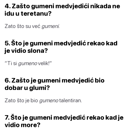
4. Zašto gumeni medvjedići nikada ne
idu u teretanu?
Zato što su već
gumeni
.
5. Što je gumeni medvjedić rekao kad
je vidio slona?
“Ti si
gumeno
velik!”
6. Zašto je gumeni medvjedić bio
dobar u glumi?
Zato što je bio
gumeno
talentiran.
7. Što je gumeni medvjedić rekao kad je
vidio more?