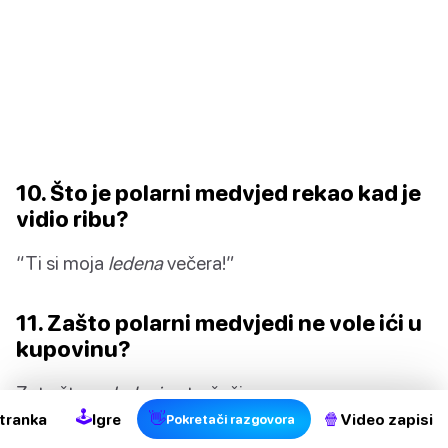
10. Što je polarni medvjed rekao kad je
vidio ribu?
“Ti si moja
ledena
večera!”
11. Zašto polarni medvjedi ne vole ići u
2
kupovinu?
Zato što su
ledeni
potrošači.
🕹
👋
🍿
tranka
Igre
Video zapisi
Pokretači razgovora