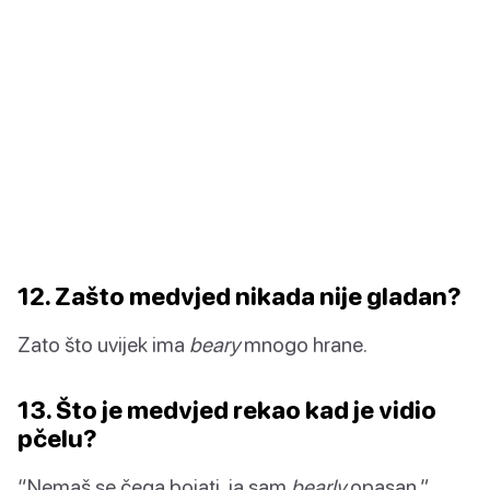
12. Zašto medvjed nikada nije gladan?
Zato što uvijek ima
beary
mnogo hrane.
13. Što je medvjed rekao kad je vidio
pčelu?
“Nemaš se čega bojati, ja sam
bearly
opasan.”