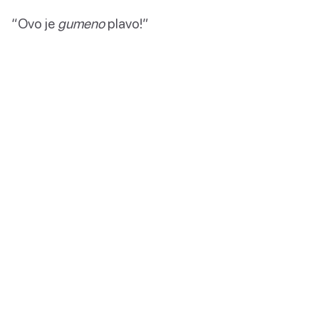
“Ovo je
gumeno
plavo!”