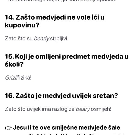
14. Zašto medvjedi ne vole ići u
kupovinu?
Zato što su
bearly
strpljivi.
15. Koji je omiljeni predmet medvjeda u
školi?
Grizli
fizika!
16. Zašto je medvjed uvijek sretan?
Zato što uvijek ima razlog za
beary
osmijeh!
👉 Jesu li te ove smiješne medvjeđe šale