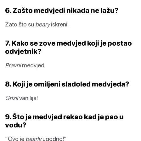
6. Zašto medvjedi nikada ne lažu?
Zato što su
beary
iskreni.
7. Kako se zove medvjed koji je postao
odvjetnik?
Pravni
medvjed!
8. Koji je omiljeni sladoled medvjeda?
Grizli
vanilija!
9. Što je medvjed rekao kad je pao u
vodu?
“Ovo je
bearly
ugodno!”