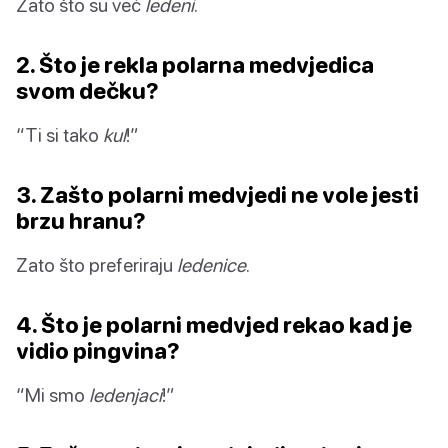
Zato što su već
ledeni
.
2. Što je rekla polarna medvjedica
svom dečku?
“Ti si tako
kul
!”
3. Zašto polarni medvjedi ne vole jesti
brzu hranu?
Zato što preferiraju
ledenice
.
4. Što je polarni medvjed rekao kad je
vidio pingvina?
“Mi smo
ledenjaci
!”