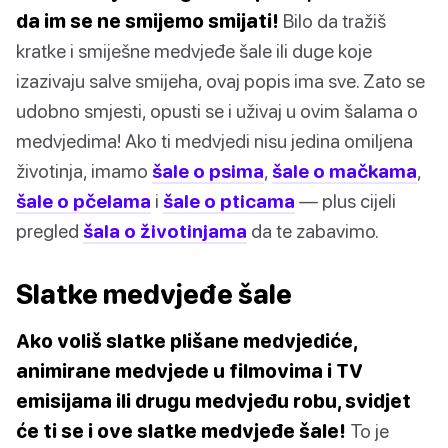
da im se ne smijemo smijati!
Bilo da tražiš
kratke i smiješne medvjeđe šale ili duge koje
izazivaju salve smijeha, ovaj popis ima sve. Zato se
udobno smjesti, opusti se i uživaj u ovim šalama o
medvjedima! Ako ti medvjedi nisu jedina omiljena
životinja, imamo
šale o psima
,
šale o mačkama
,
šale o pčelama
i
šale o pticama
— plus cijeli
pregled
šala o životinjama
da te zabavimo.
Slatke medvjeđe šale
Ako voliš slatke plišane medvjediće,
animirane medvjede u filmovima i TV
emisijama ili drugu medvjeđu robu, svidjet
će ti se i ove slatke medvjeđe šale!
To je