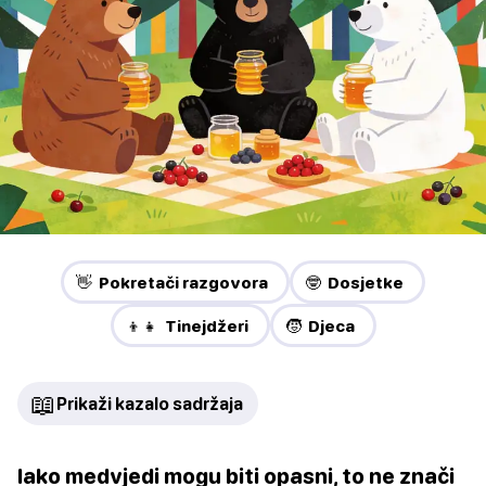
👋 Pokretači razgovora
🤓 Dosjetke
👦👧 Tinejdžeri
🧒 Djeca
📖
Prikaži kazalo sadržaja
Iako medvjedi mogu biti opasni, to ne znači