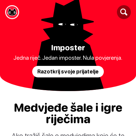
Imposter
Jedna riječ. Jedan imposter. Nula povjerenja.
Razotkrij svoje prijatelje
Medvjeđe šale i igre
riječima
Ako tražiš šale o medvjedima koje će te