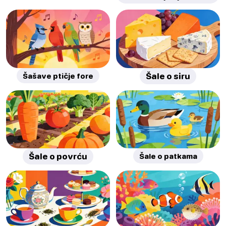
Šašave ptičje fore
Šale o siru
Šale o povrću
Šale o patkama