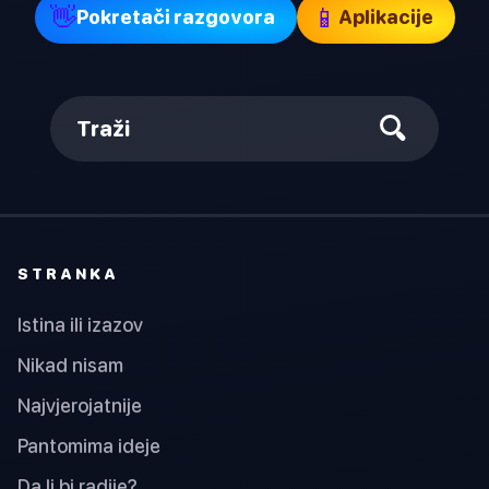
👋
📱
Pokretači razgovora
Aplikacije
Traži
STRANKA
Istina ili izazov
Nikad nisam
Najvjerojatnije
Pantomima ideje
Da li bi radije?