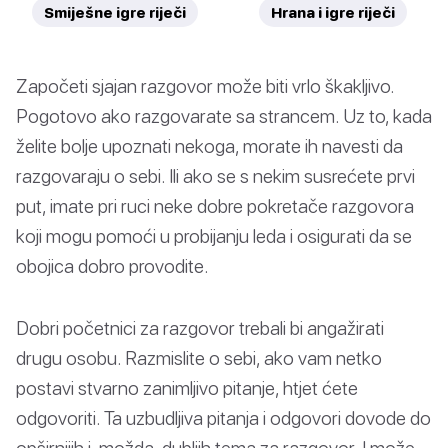
Smiješne igre riječi
Hrana i igre riječi
Započeti sjajan razgovor može biti vrlo škakljivo.
Pogotovo ako razgovarate sa strancem. Uz to, kada
želite bolje upoznati nekoga, morate ih navesti da
razgovaraju o sebi. Ili ako se s nekim susrećete prvi
put, imate pri ruci neke dobre pokretače razgovora
koji mogu pomoći u probijanju leda i osigurati da se
obojica dobro provodite.
Dobri početnici za razgovor trebali bi angažirati
drugu osobu. Razmislite o sebi, ako vam netko
postavi stvarno zanimljivo pitanje, htjet ćete
odgovoriti. Ta uzbudljiva pitanja i odgovori dovode do
opširnijih i, možda, dubljih tema za razgovor. I može