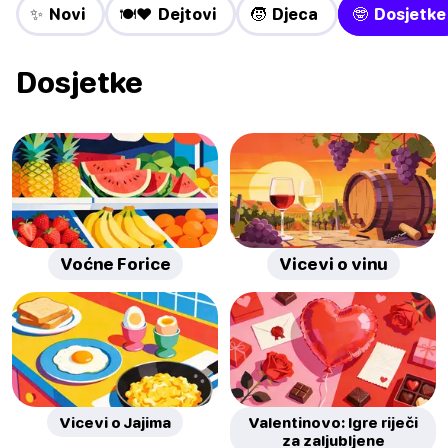
✨ Novi
🍽️❤️ Dejtovi
🧒 Djeca
🤓 Dosjetke
Dosjetke
Voćne Forice
Vicevi o vinu
Vicevi o Jajima
Valentinovo: Igre riječi
za zaljubljene