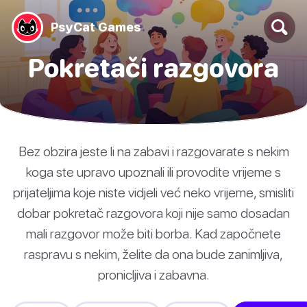
PsyCat Games
Pokretači razgovora
Bez obzira jeste li na zabavi i razgovarate s nekim
koga ste upravo upoznali ili provodite vrijeme s
prijateljima koje niste vidjeli već neko vrijeme, smisliti
dobar pokretač razgovora koji nije samo dosadan
mali razgovor može biti borba. Kad započnete
raspravu s nekim, želite da ona bude zanimljiva,
pronicljiva i zabavna.