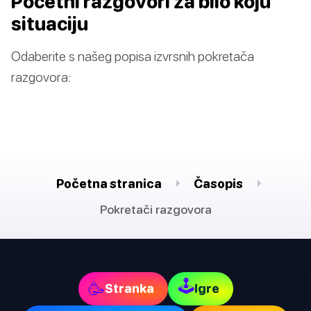
Početni razgovori za bilo koju
situaciju
Odaberite s našeg popisa izvrsnih pokretača
razgovora:
Početna stranica
Časopis
Pokretači razgovora
🕹
🥳
Stranka
Igre