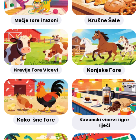
Mačje fore i fazoni
Krušne Šale
Kravlje Fora Vicevi
Konjske Fore
Koko-šne fore
Kavanski vicevi i igre
riječi