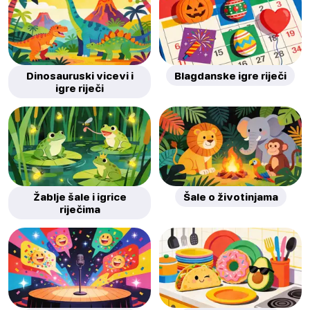
Dinosauruski vicevi i
Blagdanske igre riječi
igre riječi
Žablje šale i igrice
Šale o životinjama
riječima