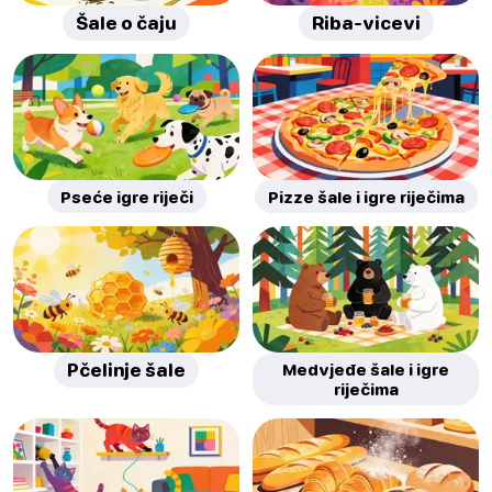
Šale o čaju
Riba-vicevi
Pseće igre riječi
Pizze šale i igre riječima
Pčelinje šale
Medvjeđe šale i igre
riječima