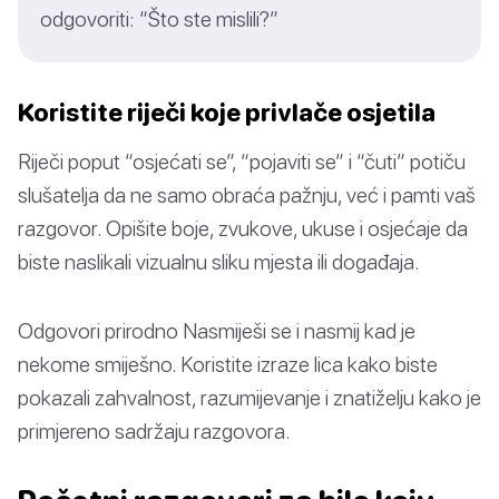
odgovoriti: “Što ste mislili?”
Koristite riječi koje privlače osjetila
Riječi poput “osjećati se”, “pojaviti se” i “čuti” potiču
slušatelja da ne samo obraća pažnju, već i pamti vaš
razgovor. Opišite boje, zvukove, ukuse i osjećaje da
biste naslikali vizualnu sliku mjesta ili događaja.
Odgovori prirodno Nasmiješi se i nasmij kad je
nekome smiješno. Koristite izraze lica kako biste
pokazali zahvalnost, razumijevanje i znatiželju kako je
primjereno sadržaju razgovora.